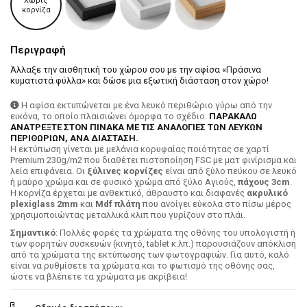
Χωρίς
κορνίζα
Περιγραφή
Άλλαξε την αισθητική του χώρου σου με την αφίσα «Πράσινα
κυματιστά φύλλα» και δώσε μια εξωτική διάσταση στον χώρο!
Η αφίσα εκτυπώνεται με ένα λευκό περιθώριο γύρω από την
εικόνα, το οποίο πλαισιώνει όμορφα το σχέδιο.
ΠΑΡΑΚΑΛΩ
ΑΝΑΤΡΕΞΤΕ ΣΤΟΝ ΠΙΝΑΚΑ ΜΕ ΤΙΣ ΑΝΑΛΟΓΙΕΣ ΤΩΝ ΛΕΥΚΩΝ
ΠΕΡΙΘΩΡΙΩΝ, ΑΝΑ ΔΙΑΣΤΑΣΗ.
H εκτύπωση γίνεται με μελάνια κορυφαίας ποιότητας σε χαρτί
Premium 230g/m2 που διαθέτει πιστοποίηση FSC με ματ φινίρισμα και
λεία επιφάνεια. Οι
ξύλινες κορνίζες
είναι από ξύλο πεύκου σε λευκό
ή μαύρο χρώμα και σε φυσικό χρώμα από ξύλο Αγιούς,
πάχους 3cm
.
Η κορνίζα έρχεται με ανθεκτικό, άθραυστο και διαφανές
ακρυλικό
plexiglass 2mm
και
Mdf πλάτη
που ανοίγει εύκολα στο πίσω μέρος
χρησιμοποιώντας μεταλλικά κλιπ που γυρίζουν στο πλάι.
Σημαντικό
: Πολλές φορές τα χρώματα της οθόνης του υπολογιστή ή
των φορητών συσκευών (κινητό, tablet κ.λπ.) παρουσιάζουν απόκλιση
από τα χρώματα της εκτύπωσης των φωτογραφιών. Για αυτό, καλό
είναι να ρυθμίσετε τα χρώματα και το φωτισμό της οθόνης σας,
ώστε να βλέπετε τα χρώματα με ακρίβεια!