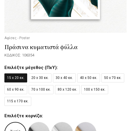
Αφίσες - Poster
Πράσινα κυματιστά φύλλα
ΚΩΔΙΚΟΣ: 106354
Επιλέξτε μέγεθος (ΠxΥ):
15 x 20 εκ.
20 x 30 εκ.
30 x 40 εκ.
40 x 50 εκ.
50 x 70 εκ.
60 x 90 εκ.
70 x 100 εκ.
80 x 120 εκ.
100 x 150 εκ.
115 x 170 εκ.
Επιλέξτε κορνίζα: