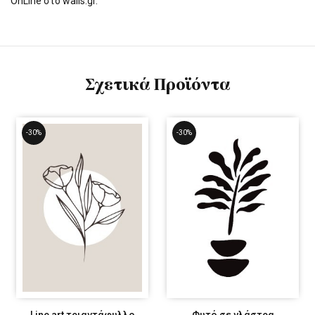
OnLine στο walls.gr.
Σχετικά Προϊόντα
-30%
-30%
Line art τριαντάφυλλο
Φυτό σε γλάστρα