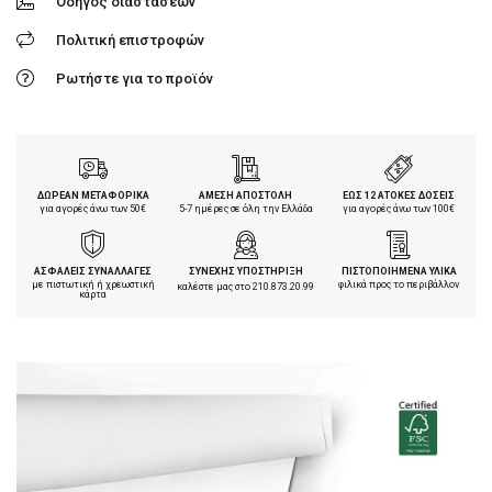
Οδηγός διαστάσεων
Πολιτική επιστροφών
Ρωτήστε για το προϊόν
ΔΩΡΕΑΝ ΜΕΤΑΦΟΡΙΚΑ
ΑΜΕΣΗ ΑΠΟΣΤΟΛΗ
ΕΩΣ 12 ΑΤΟΚΕΣ ΔΟΣΕΙΣ
για αγορές άνω των 50€
5-7 ημέρες σε όλη την Ελλάδα
για αγορές άνω των 100€
ΑΣΦΑΛΕΙΣ ΣΥΝΑΛΛΑΓΕΣ
ΣΥΝΕΧΗΣ ΥΠΟΣΤΗΡΙΞΗ
ΠΙΣΤΟΠΟΙΗΜΕΝΑ ΥΛΙΚΑ
με πιστωτική ή χρεωστική
φιλικά προς το περιβάλλον
καλέστε μας στο
210.873.20.99
κάρτα