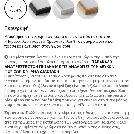
Χωρίς
κορνίζα
Περιγραφή
Διακόσμησε την κρεβατοκάμαρά σου με το πόστερ τοίχου
«Παράλληλες γραμμές, Χρυσοί κύκλοι 3» σε μαύρο φόντο και
πρόσφερε αντίθεση στον χώρο σου!
Η αφίσα εκτυπώνεται με ένα λευκό περιθώριο γύρω από την
εικόνα, το οποίο πλαισιώνει όμορφα το σχέδιο.
ΠΑΡΑΚΑΛΩ
ΑΝΑΤΡΕΞΤΕ ΣΤΟΝ ΠΙΝΑΚΑ ΜΕ ΤΙΣ ΑΝΑΛΟΓΙΕΣ ΤΩΝ ΛΕΥΚΩΝ
ΠΕΡΙΘΩΡΙΩΝ, ΑΝΑ ΔΙΑΣΤΑΣΗ.
H εκτύπωση γίνεται με μελάνια κορυφαίας ποιότητας σε χαρτί
Premium 230g/m2 που διαθέτει πιστοποίηση FSC με ματ φινίρισμα και
λεία επιφάνεια. Οι
ξύλινες κορνίζες
είναι από ξύλο πεύκου σε λευκό
ή μαύρο χρώμα και σε φυσικό χρώμα από ξύλο Αγιούς,
πάχους 3cm
.
Η κορνίζα έρχεται με ανθεκτικό, άθραυστο και διαφανές
ακρυλικό
plexiglass 2mm
και
Mdf πλάτη
που ανοίγει εύκολα στο πίσω μέρος
χρησιμοποιώντας μεταλλικά κλιπ που γυρίζουν στο πλάι.
Σημαντικό
: Πολλές φορές τα χρώματα της οθόνης του υπολογιστή ή
των φορητών συσκευών (κινητό, tablet κ.λπ.) παρουσιάζουν απόκλιση
από τα χρώματα της εκτύπωσης των φωτογραφιών. Για αυτό, καλό
είναι να ρυθμίσετε τα χρώματα και το φωτισμό της οθόνης σας,
ώστε να βλέπετε τα χρώματα με ακρίβεια!