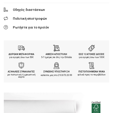
Οδηγός διαστάσεων
Πολιτική επιστροφών
Ρωτήστε για το προϊόν
ΔΩΡΕΑΝ ΜΕΤΑΦΟΡΙΚΑ
ΑΜΕΣΗ ΑΠΟΣΤΟΛΗ
ΕΩΣ 12 ΑΤΟΚΕΣ ΔΟΣΕΙΣ
για αγορές άνω των 50€
5-7 ημέρες σε όλη την Ελλάδα
για αγορές άνω των 100€
ΑΣΦΑΛΕΙΣ ΣΥΝΑΛΛΑΓΕΣ
ΣΥΝΕΧΗΣ ΥΠΟΣΤΗΡΙΞΗ
ΠΙΣΤΟΠΟΙΗΜΕΝΑ ΥΛΙΚΑ
με πιστωτική ή χρεωστική
φιλικά προς το περιβάλλον
καλέστε μας στο
210.873.20.99
κάρτα