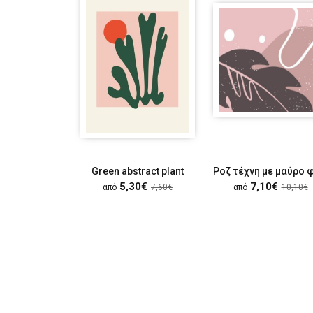
Green abstract plant
5,30€
7,10€
από
7,60€
από
10,10€