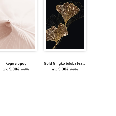
Κυματισμός
Gold Gingko biloba leaves
Βλεφα
5,30€
5,30€
5,30
από
7,60€
από
7,60€
από