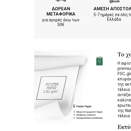
ΔΩΡΕΑΝ
ΑΜΕΣΗ ΑΠΟΣΤΟ
ΜΕΤΑΦΟΡΙΚΑ
5-7 ημέρες σε όλη τ
Ελλάδα
για αγορές άνω των
50€
Το χ
Η αφίσ
premiu
FSC, gl
επιφάν
της εκ
τέλεια
αντέξε
καλύτε
ερωτε
της Na
τέλεια
Εκτ