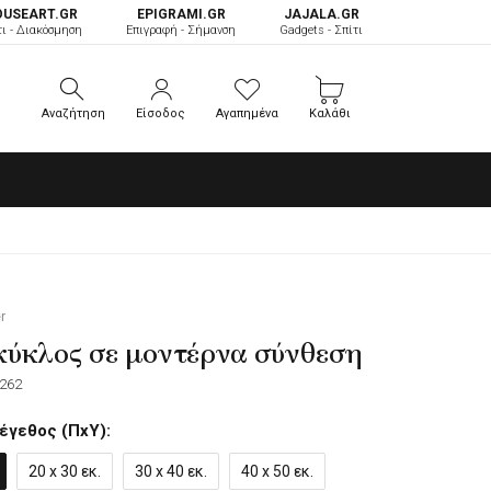
OUSEART.GR
ΕPIGRAMI.GR
JAJALA.GR
τι - Διακόσμηση
Επιγραφή - Σήμανση
Gadgets - Σπίτι
Αναζήτηση
Είσοδος
Αγαπημένα
Καλάθι
Αναζήτηση
Είσοδος
Αγαπημένα
Καλάθι
r
ύκλος σε μοντέρνα σύνθεση
262
έγεθος (ΠxΥ):
20 x 30 εκ.
30 x 40 εκ.
40 x 50 εκ.