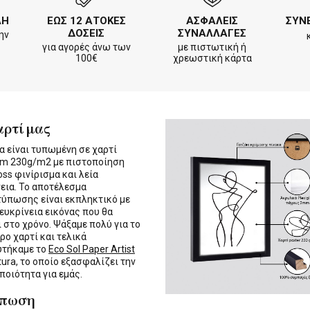
ΛΗ
ΕΩΣ 12 ΑΤΟΚΕΣ
ΑΣΦΑΛΕΙΣ
ΣΥΝ
ΔΟΣΕΙΣ
ΣΥΝΑΛΛΑΓΕΣ
ην
για αγορές άνω των
με πιστωτική ή
100€
χρεωστική κάρτα
αρτί μας
α είναι τυπωμένη σε χαρτί
m 230g/m2 με πιστοποίηση
oss φινίρισμα και λεία
εια. Το αποτέλεσμα
τύπωσης είναι εκπληκτικό με
 ευκρίνεια εικόνας που θα
ι στο χρόνο. Ψάξαμε πολύ για το
ρο χαρτί και τελικά
υτήκαμε το
Eco Sol Paper Artist
tura, το οποίο εξασφαλίζει την
 ποιότητα για εμάς.
ύπωση