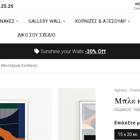
H
.25.25
ΙΝΑΚΕΣ
GALLERY WALL
ΚΟΡΝΙΖΕΣ & ΑΞΕΣΟΥΑΡ
Σπί
ΙΝΑΚΕΣ
GALLERY WALL
ΚΟΡΝΙΖΕΣ & ΑΞΕΣΟΥΑΡ
ΔΙΚΟ ΣΟΥ ΣΧΕΔΙΟ
ΔΙΚΟ ΣΟΥ ΣΧΕΔΙΟ
Sunshine your Walls
-30%
Off
ε Μοντέρνα Σύνθεση
Αφίσες - Poste
Μπλε κ
ΚΩΔΙΚΟΣ: 106
Επιλέξτε μ
15 x 20 εκ.