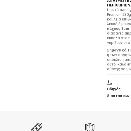
ΑΝΑΤΡΕΞΤΕ 
ΠΕΡΙΘΩΡΙΩΝ,
H εκτύπωση γ
Premium 230g
και λεία επιφ
λευκό ή μαύρ
πάχους 3cm
.
διαφανές
ακρ
εύκολα στο π
γυρίζουν στο 
Σημαντικό
: 
ή των φορητών
απόκλιση απ
αυτό, καλό ε
οθόνης σας, 
Οδηγός
διαστάσεων