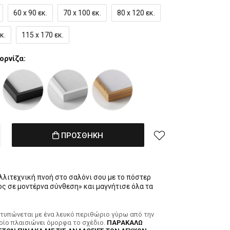
60 x 90 εκ.
70 x 100 εκ.
80 x 120 εκ.
κ.
115 x 170 εκ.
ορνίζα:
ΠΡΟΣΘΗΚΗ
λλιτεχνική πνοή στο σαλόνι σου με το πόστερ
ς σε μοντέρνα σύνθεση» και μαγνήτισε όλα τα
κτυπώνεται με ένα λευκό περιθώριο γύρω από την
ποίο πλαισιώνει όμορφα το σχέδιο.
ΠΑΡΑΚΑΛΩ