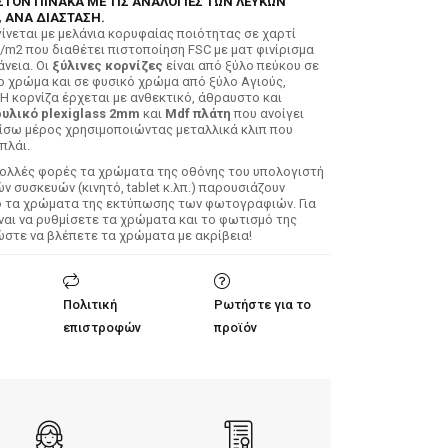
ΣΤΟΝ ΠΙΝΑΚΑ ΜΕ ΤΙΣ ΑΝΑΛΟΓΙΕΣ ΤΩΝ ΛΕΥΚΩΝ
 ΑΝΑ ΔΙΑΣΤΑΣΗ.
ίνεται με μελάνια κορυφαίας ποιότητας σε χαρτί
/m2 που διαθέτει πιστοποίηση FSC με ματ φινίρισμα
άνεια. Οι
ξύλινες κορνίζες
είναι από ξύλο πεύκου σε
ο χρώμα και σε φυσικό χρώμα από ξύλο Αγιούς,
 Η κορνίζα έρχεται με ανθεκτικό, άθραυστο και
υλικό plexiglass 2mm
και
Mdf πλάτη
που ανοίγει
ίσω μέρος χρησιμοποιώντας μεταλλικά κλιπ που
πλάι.
Πολλές φορές τα χρώματα της οθόνης του υπολογιστή
 συσκευών (κινητό, tablet κ.λπ.) παρουσιάζουν
ό τα χρώματα της εκτύπωσης των φωτογραφιών. Για
ίναι να ρυθμίσετε τα χρώματα και το φωτισμό της
ώστε να βλέπετε τα χρώματα με ακρίβεια!
Πολιτική
Ρωτήστε για το
επιστροφών
προϊόν