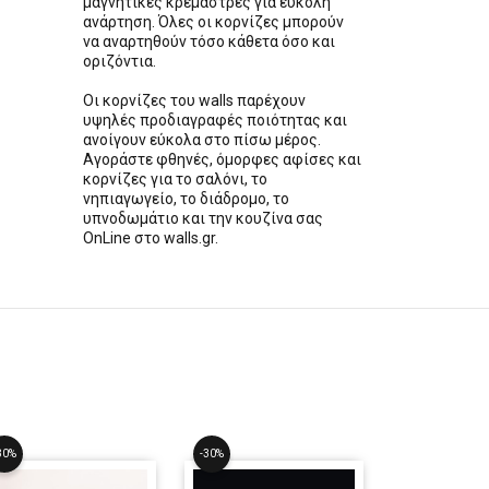
μαγνητικές κρεμάστρες για εύκολη
ανάρτηση. Όλες οι κορνίζες μπορούν
να αναρτηθούν τόσο κάθετα όσο και
οριζόντια.
Οι κορνίζες του walls παρέχουν
υψηλές προδιαγραφές ποιότητας και
ανοίγουν εύκολα στο πίσω μέρος.
Αγοράστε φθηνές, όμορφες αφίσες και
κορνίζες για το σαλόνι, το
νηπιαγωγείο, το διάδρομο, το
υπνοδωμάτιο και την κουζίνα σας
OnLine στο walls.gr.
30%
-30%
-30%