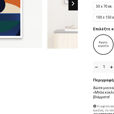
50 x 70 εκ.
100 x 150 ε
Επιλέξτε κ
Χωρίς
κορνίζα
Περιγραφή
Δώσε μια κα
«Μπλε κύκλο
βλέμματα!
Η αφίσα ε
εικόνα, το ο