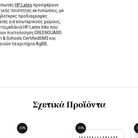
τυπωτές
HP Latex
προσφέρουν
τικής ποιότητας εκτυπώσεις, με
ηλότερες προδιαγραφές
ίας για εσωτερικούς χώρους,
στα μελάνια HP Latex Inks που
τουν πιστοποίηση GREENGUARD
n & Schools CertifiedSM3 και
οιούν τα κριτήρια AgBB.
Σχετικά Προϊόντα
-30%
-30%
-