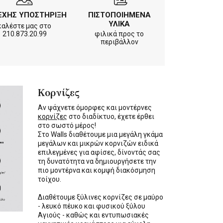
ΕΧΗΣ ΥΠΟΣΤΗΡΙΞΗ
ΠΙΣΤΟΠΟΙΗΜΕΝΑ
ΥΛΙΚΑ
καλέστε μας στο
210.873.20.99
φιλικά προς το
περιβάλλον
Κορνίζες
Αν ψάχνετε όμορφες και μοντέρνες
κορνίζες
στο διαδίκτυο, έχετε έρθει
στο σωστό μέρος!
Στο Walls διαθέτουμε μια μεγάλη γκάμα
μεγάλων και μικρών κορνιζών ειδικά
επιλεγμένες για αφίσες, δίνοντάς σας
τη δυνατότητα να δημιουργήσετε την
πιο μοντέρνα και κομψή διακόσμηση
τοίχου.
Διαθέτουμε ξύλινες κορνίζες σε μαύρο
- λευκό πέυκο και φυσικού ξύλου
Αγιούς - καθώς και εντυπωσιακές