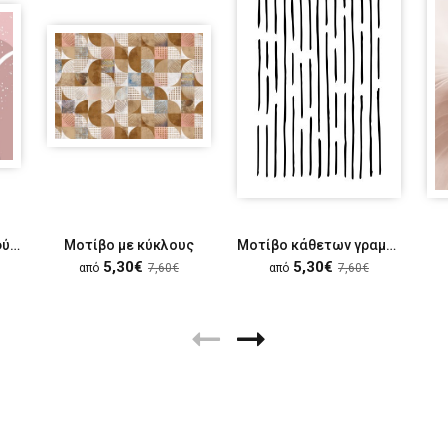
Ροζ τέχνη με μαύρο φύλλο
Μοτίβο με κύκλους
Μοτίβο κάθετων γραμμών
5,30€
5,30€
από
7,60€
από
7,60€