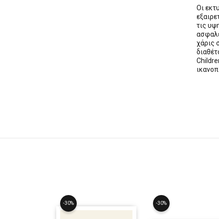
Οι εκ
εξαιρε
τις υψ
ασφαλε
χάρις 
διαθέ
Childre
ικανοπ
-30%
-30%