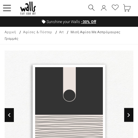
Sunshine your Walls
-30%
Off
Αρχική
Αφίσες & Πόστερ
Art
Μισή Αφίσα Με Ασπρόμαυρες
Γραμμές