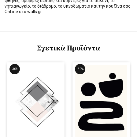
φθηνές, όμορφες αφίσες και κορνίζες για το σαλόνι, το
νηπιαγωγείο, το διάδρομο, το υπνοδωμάτιο και την κουζίνα σας
OnLine στο walls.gr.
Σχετικά Προϊόντα
-30%
-30%