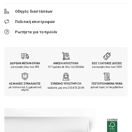
Οδηγός διαστάσεων
Πολιτική επιστροφών
Ρωτήστε για το προϊόν
ΔΩΡΕΑΝ ΜΕΤΑΦΟΡΙΚΑ
ΑΜΕΣΗ ΑΠΟΣΤΟΛΗ
ΕΩΣ 12 ΑΤΟΚΕΣ ΔΟΣΕΙΣ
για αγορές άνω των 50€
5-7 ημέρες σε όλη την Ελλάδα
για αγορές άνω των 100€
ΑΣΦΑΛΕΙΣ ΣΥΝΑΛΛΑΓΕΣ
ΣΥΝΕΧΗΣ ΥΠΟΣΤΗΡΙΞΗ
ΠΙΣΤΟΠΟΙΗΜΕΝΑ ΥΛΙΚΑ
με πιστωτική ή χρεωστική
φιλικά προς το περιβάλλον
καλέστε μας στο
210.873.20.99
κάρτα