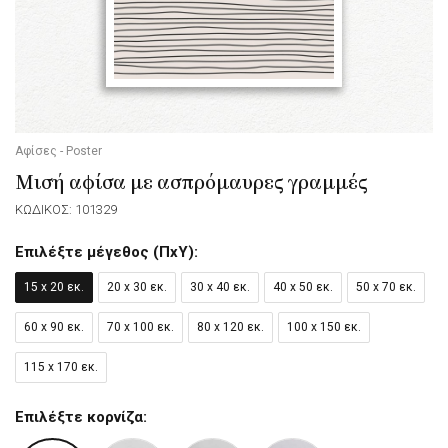
Αφίσες - Poster
Μισή αφίσα με ασπρόμαυρες γραμμές
ΚΩΔΙΚΟΣ: 101329
Επιλέξτε μέγεθος (ΠxΥ):
15 x 20 εκ.
20 x 30 εκ.
30 x 40 εκ.
40 x 50 εκ.
50 x 70 εκ.
60 x 90 εκ.
70 x 100 εκ.
80 x 120 εκ.
100 x 150 εκ.
115 x 170 εκ.
Επιλέξτε κορνίζα: