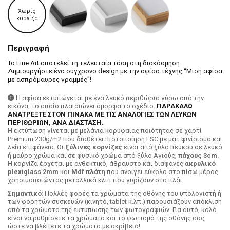
Χωρίς
κορνίζα
Περιγραφή
Το Line Art αποτελεί τη τελευταία τάση στη διακόσμηση.
Δημιουργήστε ένα σύγχρονο design με την αφίσα τέχνης “Μισή αφίσα
με ασπρόμαυρες γραμμές”!
Η αφίσα εκτυπώνεται με ένα λευκό περιθώριο γύρω από την
εικόνα, το οποίο πλαισιώνει όμορφα το σχέδιο.
ΠΑΡΑΚΑΛΩ
ΑΝΑΤΡΕΞΤΕ ΣΤΟΝ ΠΙΝΑΚΑ ΜΕ ΤΙΣ ΑΝΑΛΟΓΙΕΣ ΤΩΝ ΛΕΥΚΩΝ
ΠΕΡΙΘΩΡΙΩΝ, ΑΝΑ ΔΙΑΣΤΑΣΗ.
H εκτύπωση γίνεται με μελάνια κορυφαίας ποιότητας σε χαρτί
Premium 230g/m2 που διαθέτει πιστοποίηση FSC με ματ φινίρισμα και
λεία επιφάνεια. Οι
ξύλινες κορνίζες
είναι από ξύλο πεύκου σε λευκό
ή μαύρο χρώμα και σε φυσικό χρώμα από ξύλο Αγιούς,
πάχους 3cm
.
Η κορνίζα έρχεται με ανθεκτικό, άθραυστο και διαφανές
ακρυλικό
plexiglass 2mm
και
Mdf πλάτη
που ανοίγει εύκολα στο πίσω μέρος
χρησιμοποιώντας μεταλλικά κλιπ που γυρίζουν στο πλάι.
Σημαντικό
: Πολλές φορές τα χρώματα της οθόνης του υπολογιστή ή
των φορητών συσκευών (κινητό, tablet κ.λπ.) παρουσιάζουν απόκλιση
από τα χρώματα της εκτύπωσης των φωτογραφιών. Για αυτό, καλό
είναι να ρυθμίσετε τα χρώματα και το φωτισμό της οθόνης σας,
ώστε να βλέπετε τα χρώματα με ακρίβεια!