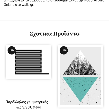
νηπιαγωγείο, το διάδρομο, το υπνοδωμάτιο και την κουζίνα σας
OnLine στο walls.gr.
Σχετικά Προϊόντα
-30%
-30%
Παράλληλες γεωμετρικές γραμμές
5,30€
από
7,60€