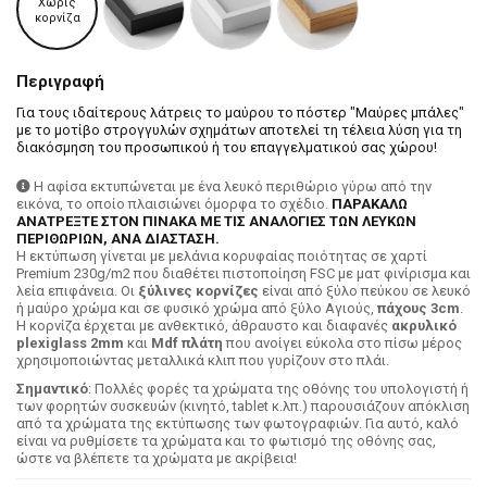
Χωρίς
κορνίζα
Περιγραφή
Για τους ιδαίτερους λάτρεις το μαύρου το πόστερ "Μαύρες μπάλες"
με το μοτίβο στρογγυλών σχημάτων αποτελεί τη τέλεια λύση για τη
διακόσμηση του προσωπικού ή του επαγγελματικού σας χώρου!
Η αφίσα εκτυπώνεται με ένα λευκό περιθώριο γύρω από την
εικόνα, το οποίο πλαισιώνει όμορφα το σχέδιο.
ΠΑΡΑΚΑΛΩ
ΑΝΑΤΡΕΞΤΕ ΣΤΟΝ ΠΙΝΑΚΑ ΜΕ ΤΙΣ ΑΝΑΛΟΓΙΕΣ ΤΩΝ ΛΕΥΚΩΝ
ΠΕΡΙΘΩΡΙΩΝ, ΑΝΑ ΔΙΑΣΤΑΣΗ.
H εκτύπωση γίνεται με μελάνια κορυφαίας ποιότητας σε χαρτί
Premium 230g/m2 που διαθέτει πιστοποίηση FSC με ματ φινίρισμα και
λεία επιφάνεια. Οι
ξύλινες κορνίζες
είναι από ξύλο πεύκου σε λευκό
ή μαύρο χρώμα και σε φυσικό χρώμα από ξύλο Αγιούς,
πάχους 3cm
.
Η κορνίζα έρχεται με ανθεκτικό, άθραυστο και διαφανές
ακρυλικό
plexiglass 2mm
και
Mdf πλάτη
που ανοίγει εύκολα στο πίσω μέρος
χρησιμοποιώντας μεταλλικά κλιπ που γυρίζουν στο πλάι.
Σημαντικό
: Πολλές φορές τα χρώματα της οθόνης του υπολογιστή ή
των φορητών συσκευών (κινητό, tablet κ.λπ.) παρουσιάζουν απόκλιση
από τα χρώματα της εκτύπωσης των φωτογραφιών. Για αυτό, καλό
είναι να ρυθμίσετε τα χρώματα και το φωτισμό της οθόνης σας,
ώστε να βλέπετε τα χρώματα με ακρίβεια!