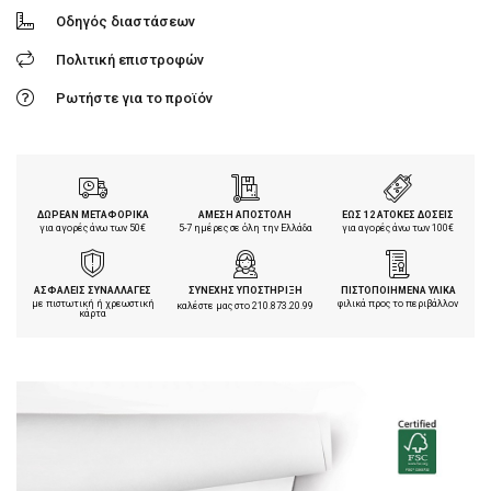
Οδηγός διαστάσεων
Πολιτική επιστροφών
Ρωτήστε για το προϊόν
ΔΩΡΕΑΝ ΜΕΤΑΦΟΡΙΚΑ
ΑΜΕΣΗ ΑΠΟΣΤΟΛΗ
ΕΩΣ 12 ΑΤΟΚΕΣ ΔΟΣΕΙΣ
για αγορές άνω των 50€
5-7 ημέρες σε όλη την Ελλάδα
για αγορές άνω των 100€
ΑΣΦΑΛΕΙΣ ΣΥΝΑΛΛΑΓΕΣ
ΣΥΝΕΧΗΣ ΥΠΟΣΤΗΡΙΞΗ
ΠΙΣΤΟΠΟΙΗΜΕΝΑ ΥΛΙΚΑ
με πιστωτική ή χρεωστική
φιλικά προς το περιβάλλον
καλέστε μας στο
210.873.20.99
κάρτα