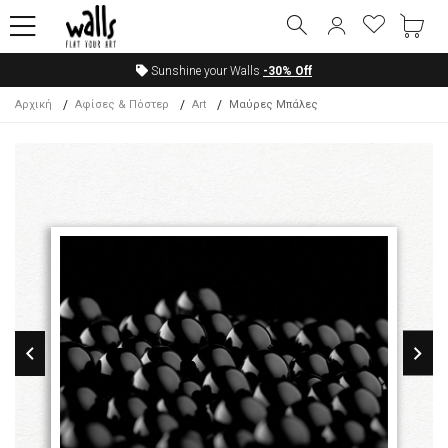
Sunshine your Walls
-30%
Off
Αρχική
Αφίσες & Πόστερ
Art
Μαύρες Μπάλες