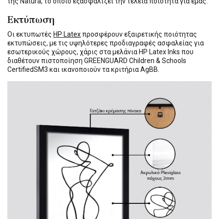
της Natura, το οποίο εξασφαλίζει την τέλεια ποιότητα για εμάς.
Εκτύπωση
Οι εκτυπωτές
HP Latex
προσφέρουν εξαιρετικής ποιότητας
εκτυπώσεις, με τις υψηλότερες προδιαγραφές ασφαλείας για
εσωτερικούς χώρους, χάρις στα μελάνια HP Latex Inks που
διαθέτουν πιστοποίηση GREENGUARD Children & Schools
CertifiedSM3 και ικανοποιούν τα κριτήρια AgBB.