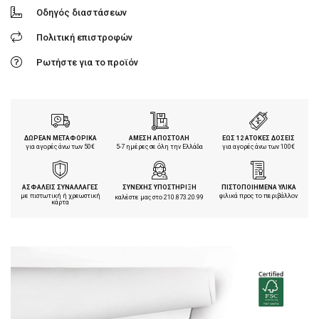
Οδηγός διαστάσεων
Πολιτική επιστροφών
Ρωτήστε για το προϊόν
ΔΩΡΕΑΝ ΜΕΤΑΦΟΡΙΚΑ
ΑΜΕΣΗ ΑΠΟΣΤΟΛΗ
ΕΩΣ 12 ΑΤΟΚΕΣ ΔΟΣΕΙΣ
για αγορές άνω των 50€
5-7 ημέρες σε όλη την Ελλάδα
για αγορές άνω των 100€
ΑΣΦΑΛΕΙΣ ΣΥΝΑΛΛΑΓΕΣ
ΣΥΝΕΧΗΣ ΥΠΟΣΤΗΡΙΞΗ
ΠΙΣΤΟΠΟΙΗΜΕΝΑ ΥΛΙΚΑ
με πιστωτική ή χρεωστική
φιλικά προς το περιβάλλον
καλέστε μας στο
210.873.20.99
κάρτα