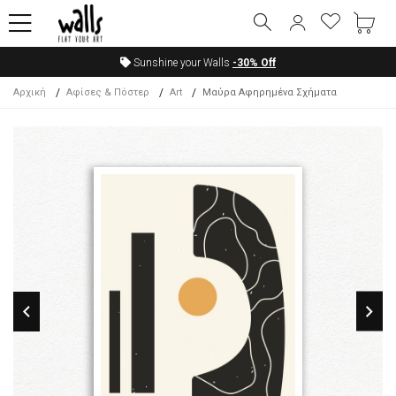
Sunshine your Walls
-30%
Off
Αρχική
Αφίσες & Πόστερ
Art
Μαύρα Αφηρημένα Σχήματα