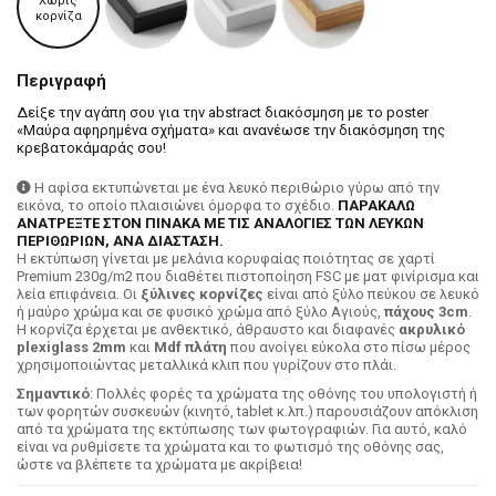
Χωρίς
κορνίζα
Περιγραφή
Δείξε την αγάπη σου για την abstract διακόσμηση με το poster
«Μαύρα αφηρημένα σχήματα» και ανανέωσε την διακόσμηση της
κρεβατοκάμαράς σου!
Η αφίσα εκτυπώνεται με ένα λευκό περιθώριο γύρω από την
εικόνα, το οποίο πλαισιώνει όμορφα το σχέδιο.
ΠΑΡΑΚΑΛΩ
ΑΝΑΤΡΕΞΤΕ ΣΤΟΝ ΠΙΝΑΚΑ ΜΕ ΤΙΣ ΑΝΑΛΟΓΙΕΣ ΤΩΝ ΛΕΥΚΩΝ
ΠΕΡΙΘΩΡΙΩΝ, ΑΝΑ ΔΙΑΣΤΑΣΗ.
H εκτύπωση γίνεται με μελάνια κορυφαίας ποιότητας σε χαρτί
Premium 230g/m2 που διαθέτει πιστοποίηση FSC με ματ φινίρισμα και
λεία επιφάνεια. Οι
ξύλινες κορνίζες
είναι από ξύλο πεύκου σε λευκό
ή μαύρο χρώμα και σε φυσικό χρώμα από ξύλο Αγιούς,
πάχους 3cm
.
Η κορνίζα έρχεται με ανθεκτικό, άθραυστο και διαφανές
ακρυλικό
plexiglass 2mm
και
Mdf πλάτη
που ανοίγει εύκολα στο πίσω μέρος
χρησιμοποιώντας μεταλλικά κλιπ που γυρίζουν στο πλάι.
Σημαντικό
: Πολλές φορές τα χρώματα της οθόνης του υπολογιστή ή
των φορητών συσκευών (κινητό, tablet κ.λπ.) παρουσιάζουν απόκλιση
από τα χρώματα της εκτύπωσης των φωτογραφιών. Για αυτό, καλό
είναι να ρυθμίσετε τα χρώματα και το φωτισμό της οθόνης σας,
ώστε να βλέπετε τα χρώματα με ακρίβεια!