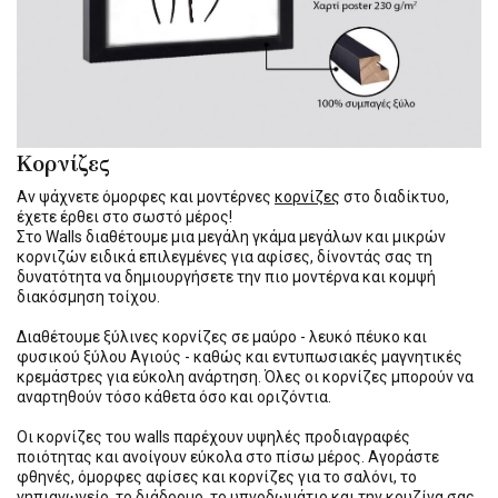
Κορνίζες
Αν ψάχνετε όμορφες και μοντέρνες
κορνίζες
στο διαδίκτυο,
έχετε έρθει στο σωστό μέρος!
Στο Walls διαθέτουμε μια μεγάλη γκάμα μεγάλων και μικρών
κορνιζών ειδικά επιλεγμένες για αφίσες, δίνοντάς σας τη
δυνατότητα να δημιουργήσετε την πιο μοντέρνα και κομψή
διακόσμηση τοίχου.
Διαθέτουμε ξύλινες κορνίζες σε μαύρο - λευκό πέυκο και
φυσικού ξύλου Αγιούς - καθώς και εντυπωσιακές μαγνητικές
κρεμάστρες για εύκολη ανάρτηση. Όλες οι κορνίζες μπορούν να
αναρτηθούν τόσο κάθετα όσο και οριζόντια.
Οι κορνίζες του walls παρέχουν υψηλές προδιαγραφές
ποιότητας και ανοίγουν εύκολα στο πίσω μέρος. Αγοράστε
φθηνές, όμορφες αφίσες και κορνίζες για το σαλόνι, το
νηπιαγωγείο, το διάδρομο, το υπνοδωμάτιο και την κουζίνα σας