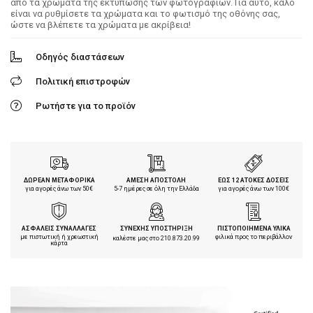
από τα χρώματα της εκτύπωσης των φωτογραφιών. Για αυτό, καλό
είναι να ρυθμίσετε τα χρώματα και το φωτισμό της οθόνης σας,
ώστε να βλέπετε τα χρώματα με ακρίβεια!
Οδηγός διαστάσεων
Πολιτική επιστροφών
Ρωτήστε για το προϊόν
ΔΩΡΕΑΝ ΜΕΤΑΦΟΡΙΚΑ
ΑΜΕΣΗ ΑΠΟΣΤΟΛΗ
ΕΩΣ 12 ΑΤΟΚΕΣ ΔΟΣΕΙΣ
για αγορές άνω των 50€
5-7 ημέρες σε όλη την Ελλάδα
για αγορές άνω των 100€
ΑΣΦΑΛΕΙΣ ΣΥΝΑΛΛΑΓΕΣ
ΣΥΝΕΧΗΣ ΥΠΟΣΤΗΡΙΞΗ
ΠΙΣΤΟΠΟΙΗΜΕΝΑ ΥΛΙΚΑ
με πιστωτική ή χρεωστική
φιλικά προς το περιβάλλον
καλέστε μας στο
210.873.20.99
κάρτα