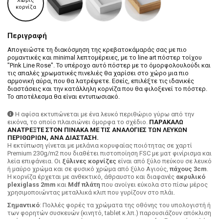
Χωρίς
κορνίζα
Περιγραφή
Απογειώστε τη διακόσμηση της κρεβατοκάμαράς σας με πιο
ρομαντικές και minimal λεπτομέρειες, με το line art πόστερ τοίχου
"Pink Line Rose". Το υπέροχο αυτό πόστερ με το όμορφολουλούδι και
τις απαλές χρωματικές πινελιές θα χαρίσει στο χώρο μια πιο
αρμονική αύρα, που θα λατρέψετε. Εσείς, επιλέξτε τις ιδανικές
διαστάσεις και την κατάλληλη κορνίζα που θα φιλοξενεί το πόστερ.
Το αποτέλεσμα θα είναι εντυπωσιακό.
Η αφίσα εκτυπώνεται με ένα λευκό περιθώριο γύρω από την
εικόνα, το οποίο πλαισιώνει όμορφα το σχέδιο.
ΠΑΡΑΚΑΛΩ
ΑΝΑΤΡΕΞΤΕ ΣΤΟΝ ΠΙΝΑΚΑ ΜΕ ΤΙΣ ΑΝΑΛΟΓΙΕΣ ΤΩΝ ΛΕΥΚΩΝ
ΠΕΡΙΘΩΡΙΩΝ, ΑΝΑ ΔΙΑΣΤΑΣΗ.
H εκτύπωση γίνεται με μελάνια κορυφαίας ποιότητας σε χαρτί
Premium 230g/m2 που διαθέτει πιστοποίηση FSC με ματ φινίρισμα και
λεία επιφάνεια. Οι
ξύλινες κορνίζες
είναι από ξύλο πεύκου σε λευκό
ή μαύρο χρώμα και σε φυσικό χρώμα από ξύλο Αγιούς,
πάχους 3cm
.
Η κορνίζα έρχεται με ανθεκτικό, άθραυστο και διαφανές
ακρυλικό
plexiglass 2mm
και
Mdf πλάτη
που ανοίγει εύκολα στο πίσω μέρος
χρησιμοποιώντας μεταλλικά κλιπ που γυρίζουν στο πλάι.
Σημαντικό
: Πολλές φορές τα χρώματα της οθόνης του υπολογιστή ή
των φορητών συσκευών (κινητό, tablet κ.λπ.) παρουσιάζουν απόκλιση