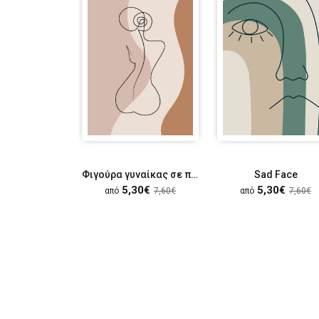
Φιγούρα γυναίκας σε παστέλ αποχρώσεις
Sad Face
5,30€
5,30€
από
7,60€
από
7,60€