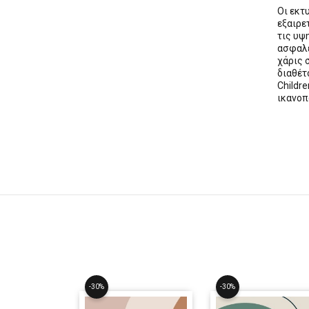
Οι εκ
εξαιρε
τις υψ
ασφαλε
χάρις 
διαθέ
Childre
ικανοπ
-30%
-30%