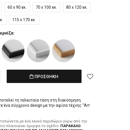
60 x 90 εκ.
70 x 100 εκ.
80 x 120 εκ.
κ.
115 x 170 εκ.
ορνίζα:
ΠΡΟΣΘΗΚΗ
αποτελεί τη τελευταία τάση στη διακόσμηση.
 ένα σύγχρονο design με την αφίσα τέχνης “Art
κτυπώνεται με ένα λευκό περιθώριο γύρω από την
ποίο πλαισιώνει όμορφα το σχέδιο.
ΠΑΡΑΚΑΛΩ