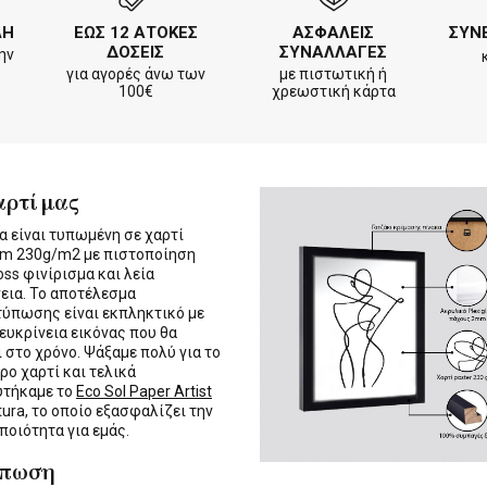
ΛΗ
ΕΩΣ 12 ΑΤΟΚΕΣ
ΑΣΦΑΛΕΙΣ
ΣΥΝ
ΔΟΣΕΙΣ
ΣΥΝΑΛΛΑΓΕΣ
ην
για αγορές άνω των
με πιστωτική ή
100€
χρεωστική κάρτα
αρτί μας
α είναι τυπωμένη σε χαρτί
m 230g/m2 με πιστοποίηση
oss φινίρισμα και λεία
εια. Το αποτέλεσμα
τύπωσης είναι εκπληκτικό με
 ευκρίνεια εικόνας που θα
ι στο χρόνο. Ψάξαμε πολύ για το
ρο χαρτί και τελικά
υτήκαμε το
Eco Sol Paper Artist
tura, το οποίο εξασφαλίζει την
 ποιότητα για εμάς.
ύπωση