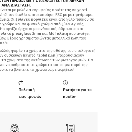
ΣΤΟΝ ΠΙΝΑΚΑ ΜΕ ΤΙΣ ΑΝΑΛΟΓΙΕΣ ΤΩΝ ΛΕΥΚΩΝ
 ΑΝΑ ΔΙΑΣΤΑΣΗ.
ίνεται με μελάνια κορυφαίας ποιότητας σε χαρτί
/m2 που διαθέτει πιστοποίηση FSC με ματ φινίρισμα
άνεια. Οι
ξύλινες κορνίζες
είναι από ξύλο πεύκου σε
ο χρώμα και σε φυσικό χρώμα από ξύλο Αγιούς,
 Η κορνίζα έρχεται με ανθεκτικό, άθραυστο και
υλικό plexiglass 2mm
και
Mdf πλάτη
που ανοίγει
ίσω μέρος χρησιμοποιώντας μεταλλικά κλιπ που
πλάι.
Πολλές φορές τα χρώματα της οθόνης του υπολογιστή
 συσκευών (κινητό, tablet κ.λπ.) παρουσιάζουν
ό τα χρώματα της εκτύπωσης των φωτογραφιών. Για
ίναι να ρυθμίσετε τα χρώματα και το φωτισμό της
ώστε να βλέπετε τα χρώματα με ακρίβεια!
Πολιτική
Ρωτήστε για το
επιστροφών
προϊόν