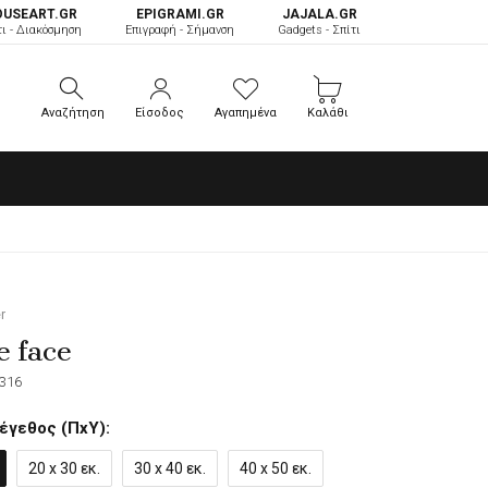
OUSEART.GR
ΕPIGRAMI.GR
JAJALA.GR
τι - Διακόσμηση
Επιγραφή - Σήμανση
Gadgets - Σπίτι
Αναζήτηση
Είσοδος
Αγαπημένα
Καλάθι
Αναζήτηση
Είσοδος
Αγαπημένα
Καλάθι
r
e face
316
έγεθος (ΠxΥ):
20 x 30 εκ.
30 x 40 εκ.
40 x 50 εκ.