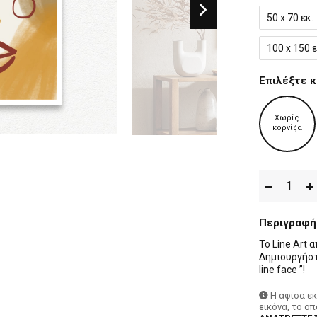
50 x 70 εκ.
100 x 150 ε
Επιλέξτε κ
Χωρίς
κορνίζα
Περιγραφή
Το Line Art 
Δημιουργήστε
line face ”!
Η αφίσα ε
εικόνα, το ο