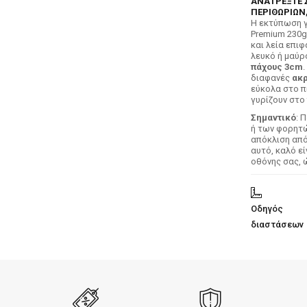
ΑΝΑΤΡΕΞΤΕ 
ΠΕΡΙΘΩΡΙΩΝ,
H εκτύπωση γ
Premium 230g
και λεία επιφ
λευκό ή μαύρ
πάχους 3cm
.
διαφανές
ακρ
εύκολα στο π
γυρίζουν στο 
Σημαντικό
: 
ή των φορητών
απόκλιση απ
αυτό, καλό ε
οθόνης σας, 
Οδηγός
διαστάσεων