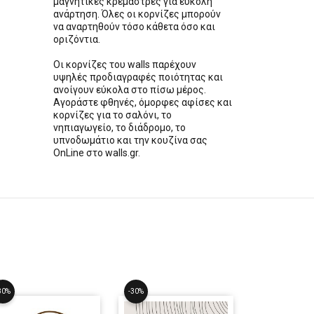
μαγνητικές κρεμάστρες για εύκολη
ανάρτηση. Όλες οι κορνίζες μπορούν
να αναρτηθούν τόσο κάθετα όσο και
οριζόντια.
Οι κορνίζες του walls παρέχουν
υψηλές προδιαγραφές ποιότητας και
ανοίγουν εύκολα στο πίσω μέρος.
Αγοράστε φθηνές, όμορφες αφίσες και
κορνίζες για το σαλόνι, το
νηπιαγωγείο, το διάδρομο, το
υπνοδωμάτιο και την κουζίνα σας
OnLine στο walls.gr.
30%
-30%
-30%