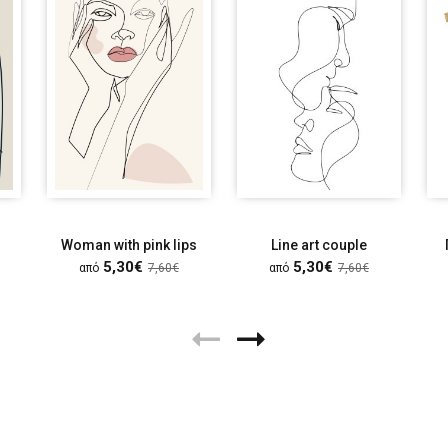
Woman with pink lips
Line art couple
5,30€
5,30€
από
7,60€
από
7,60€