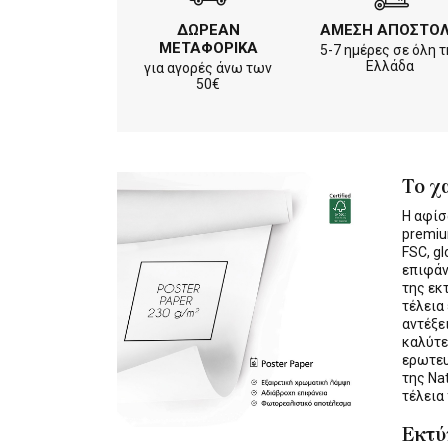
ΔΩΡΕΑΝ
ΑΜΕΣΗ ΑΠΟΣΤΟ
ΜΕΤΑΦΟΡΙΚΑ
5-7 ημέρες σε όλη τ
Ελλάδα
για αγορές άνω των
50€
Το χ
Η αφίσ
premiu
FSC, gl
επιφάν
της εκ
τέλεια
αντέξε
καλύτε
ερωτε
της Na
τέλεια
Εκτ