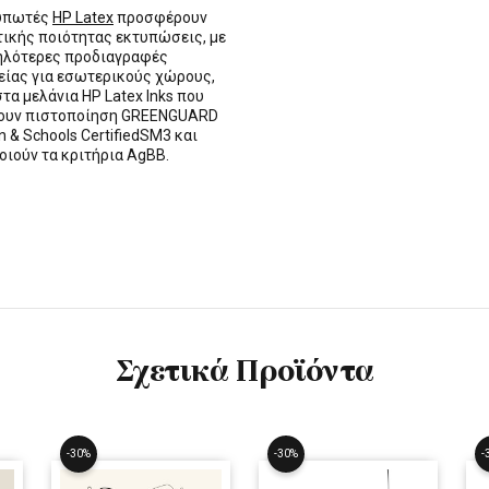
τυπωτές
HP Latex
προσφέρουν
τικής ποιότητας εκτυπώσεις, με
ηλότερες προδιαγραφές
ίας για εσωτερικούς χώρους,
στα μελάνια HP Latex Inks που
τουν πιστοποίηση GREENGUARD
n & Schools CertifiedSM3 και
οιούν τα κριτήρια AgBB.
Σχετικά Προϊόντα
-30%
-30%
-