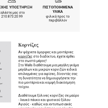
ΕΧΗΣ ΥΠΟΣΤΗΡΙΞΗ
ΠΙΣΤΟΠΟΙΗΜΕΝΑ
ΥΛΙΚΑ
καλέστε μας στο
210.873.20.99
φιλικά προς το
περιβάλλον
Κορνίζες
Αν ψάχνετε όμορφες και μοντέρνες
κορνίζες
στο διαδίκτυο, έχετε έρθει
στο σωστό μέρος!
Στο Walls διαθέτουμε μια μεγάλη γκάμα
μεγάλων και μικρών κορνιζών ειδικά
επιλεγμένες για αφίσες, δίνοντάς σας
τη δυνατότητα να δημιουργήσετε την
πιο μοντέρνα και κομψή διακόσμηση
τοίχου.
Διαθέτουμε ξύλινες κορνίζες σε μαύρο
- λευκό πέυκο και φυσικού ξύλου
Αγιούς - καθώς και εντυπωσιακές