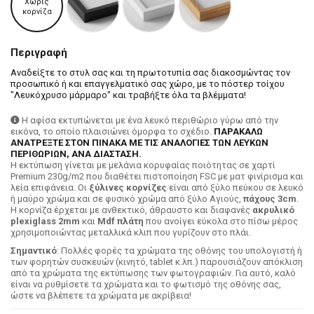
Χωρίς
κορνίζα
Περιγραφή
Αναδείξτε το στυλ σας και τη πρωτοτυπία σας διακοσμώντας τον
προσωπικό ή και επαγγελματικό σας χώρο, με το πόστερ τοίχου
"Λευκόχρυσο μάρμαρο" και τραβήξτε όλα τα βλέμματα!
Η αφίσα εκτυπώνεται με ένα λευκό περιθώριο γύρω από την
εικόνα, το οποίο πλαισιώνει όμορφα το σχέδιο.
ΠΑΡΑΚΑΛΩ
ΑΝΑΤΡΕΞΤΕ ΣΤΟΝ ΠΙΝΑΚΑ ΜΕ ΤΙΣ ΑΝΑΛΟΓΙΕΣ ΤΩΝ ΛΕΥΚΩΝ
ΠΕΡΙΘΩΡΙΩΝ, ΑΝΑ ΔΙΑΣΤΑΣΗ.
H εκτύπωση γίνεται με μελάνια κορυφαίας ποιότητας σε χαρτί
Premium 230g/m2 που διαθέτει πιστοποίηση FSC με ματ φινίρισμα και
λεία επιφάνεια. Οι
ξύλινες κορνίζες
είναι από ξύλο πεύκου σε λευκό
ή μαύρο χρώμα και σε φυσικό χρώμα από ξύλο Αγιούς,
πάχους 3cm
.
Η κορνίζα έρχεται με ανθεκτικό, άθραυστο και διαφανές
ακρυλικό
plexiglass 2mm
και
Mdf πλάτη
που ανοίγει εύκολα στο πίσω μέρος
χρησιμοποιώντας μεταλλικά κλιπ που γυρίζουν στο πλάι.
Σημαντικό
: Πολλές φορές τα χρώματα της οθόνης του υπολογιστή ή
των φορητών συσκευών (κινητό, tablet κ.λπ.) παρουσιάζουν απόκλιση
από τα χρώματα της εκτύπωσης των φωτογραφιών. Για αυτό, καλό
είναι να ρυθμίσετε τα χρώματα και το φωτισμό της οθόνης σας,
ώστε να βλέπετε τα χρώματα με ακρίβεια!