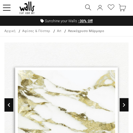
Sunshine your Walls
-30%
Off
Αρχική
Αφίσες & Πόστερ
Art
Λευκόχρυσο Μάρμαρο