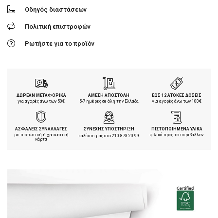
Οδηγός διαστάσεων
Πολιτική επιστροφών
Ρωτήστε για το προϊόν
ΔΩΡΕΑΝ ΜΕΤΑΦΟΡΙΚΑ
ΑΜΕΣΗ ΑΠΟΣΤΟΛΗ
ΕΩΣ 12 ΑΤΟΚΕΣ ΔΟΣΕΙΣ
για αγορές άνω των 50€
5-7 ημέρες σε όλη την Ελλάδα
για αγορές άνω των 100€
ΑΣΦΑΛΕΙΣ ΣΥΝΑΛΛΑΓΕΣ
ΣΥΝΕΧΗΣ ΥΠΟΣΤΗΡΙΞΗ
ΠΙΣΤΟΠΟΙΗΜΕΝΑ ΥΛΙΚΑ
με πιστωτική ή χρεωστική
φιλικά προς το περιβάλλον
καλέστε μας στο
210.873.20.99
κάρτα