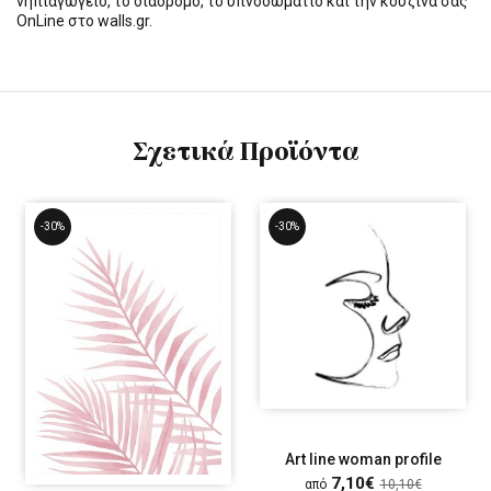
νηπιαγωγείο, το διάδρομο, το υπνοδωμάτιο και την κουζίνα σας
OnLine στο walls.gr.
Σχετικά Προϊόντα
-30%
-30%
Art line woman profile
7,10€
από
10,10€