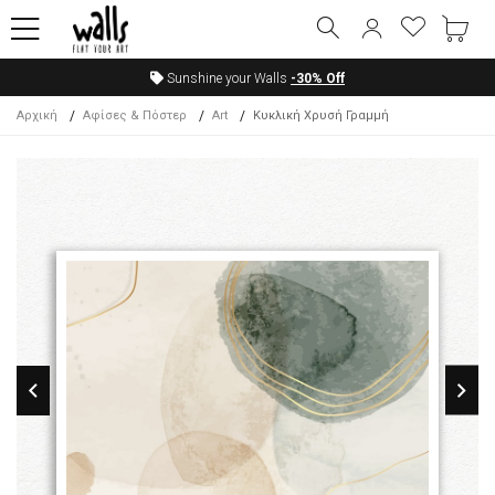
Sunshine your Walls
-30%
Off
Αρχική
Αφίσες & Πόστερ
Art
Κυκλική Χρυσή Γραμμή