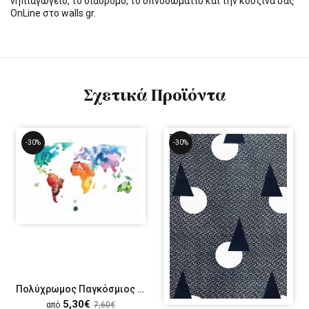
νηπιαγωγείο, το διάδρομο, το υπνοδωμάτιο και την κουζίνα σας
OnLine στο walls.gr.
Σχετικά Προϊόντα
-30%
-30%
Πολύχρωμος Παγκόσμιος χάρτης
5,30€
από
7,60€