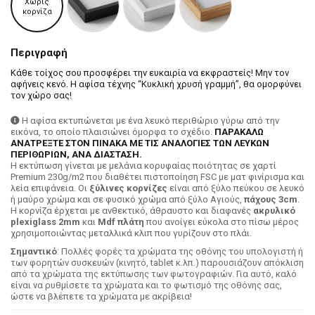
Χωρίς
κορνίζα
Περιγραφή
Κάθε τοίχος σου προσφέρει την ευκαιρία να εκφραστείς! Mην τον
αφήνεις κενό. Η αφίσα τέχνης “Κυκλική χρυσή γραμμή”, θα ομορφύνει
τον χώρο σας!
Η αφίσα εκτυπώνεται με ένα λευκό περιθώριο γύρω από την
εικόνα, το οποίο πλαισιώνει όμορφα το σχέδιο.
ΠΑΡΑΚΑΛΩ
ΑΝΑΤΡΕΞΤΕ ΣΤΟΝ ΠΙΝΑΚΑ ΜΕ ΤΙΣ ΑΝΑΛΟΓΙΕΣ ΤΩΝ ΛΕΥΚΩΝ
ΠΕΡΙΘΩΡΙΩΝ, ΑΝΑ ΔΙΑΣΤΑΣΗ.
H εκτύπωση γίνεται με μελάνια κορυφαίας ποιότητας σε χαρτί
Premium 230g/m2 που διαθέτει πιστοποίηση FSC με ματ φινίρισμα και
λεία επιφάνεια. Οι
ξύλινες κορνίζες
είναι από ξύλο πεύκου σε λευκό
ή μαύρο χρώμα και σε φυσικό χρώμα από ξύλο Αγιούς,
πάχους 3cm
.
Η κορνίζα έρχεται με ανθεκτικό, άθραυστο και διαφανές
ακρυλικό
plexiglass 2mm
και
Mdf πλάτη
που ανοίγει εύκολα στο πίσω μέρος
χρησιμοποιώντας μεταλλικά κλιπ που γυρίζουν στο πλάι.
Σημαντικό
: Πολλές φορές τα χρώματα της οθόνης του υπολογιστή ή
των φορητών συσκευών (κινητό, tablet κ.λπ.) παρουσιάζουν απόκλιση
από τα χρώματα της εκτύπωσης των φωτογραφιών. Για αυτό, καλό
είναι να ρυθμίσετε τα χρώματα και το φωτισμό της οθόνης σας,
ώστε να βλέπετε τα χρώματα με ακρίβεια!