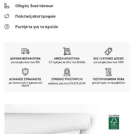
Οδηγός διαστάσεων
Πολιτική επιστροφών
Ρωτήστε για το προϊόν
ΔΩΡΕΑΝ ΜΕΤΑΦΟΡΙΚΑ
ΑΜΕΣΗ ΑΠΟΣΤΟΛΗ
ΕΩΣ 12 ΑΤΟΚΕΣ ΔΟΣΕΙΣ
για αγορές άνω των 50€
5-7 ημέρες σε όλη την Ελλάδα
για αγορές άνω των 100€
ΑΣΦΑΛΕΙΣ ΣΥΝΑΛΛΑΓΕΣ
ΣΥΝΕΧΗΣ ΥΠΟΣΤΗΡΙΞΗ
ΠΙΣΤΟΠΟΙΗΜΕΝΑ ΥΛΙΚΑ
με πιστωτική ή χρεωστική
φιλικά προς το περιβάλλον
καλέστε μας στο
210.873.20.99
κάρτα