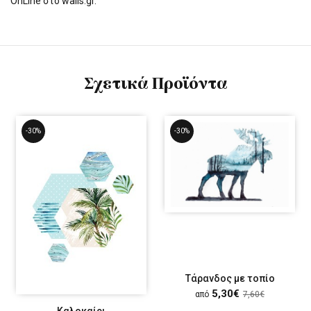
OnLine στο walls.gr.
Σχετικά Προϊόντα
-30%
-30%
Τάρανδος με τοπίο
5,30€
από
7,60€
Καλοκαίρι