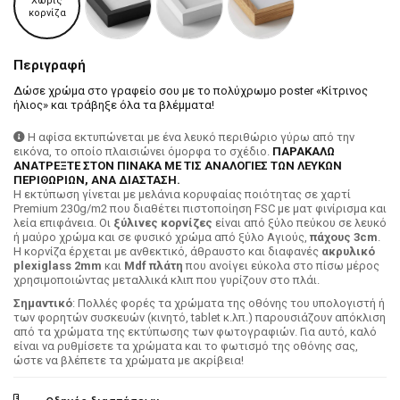
Χωρίς
κορνίζα
Περιγραφή
Δώσε χρώμα στο γραφείο σου με το πολύχρωμο poster «Κίτρινος
ήλιος» και τράβηξε όλα τα βλέμματα!
Η αφίσα εκτυπώνεται με ένα λευκό περιθώριο γύρω από την
εικόνα, το οποίο πλαισιώνει όμορφα το σχέδιο.
ΠΑΡΑΚΑΛΩ
ΑΝΑΤΡΕΞΤΕ ΣΤΟΝ ΠΙΝΑΚΑ ΜΕ ΤΙΣ ΑΝΑΛΟΓΙΕΣ ΤΩΝ ΛΕΥΚΩΝ
ΠΕΡΙΘΩΡΙΩΝ, ΑΝΑ ΔΙΑΣΤΑΣΗ.
H εκτύπωση γίνεται με μελάνια κορυφαίας ποιότητας σε χαρτί
Premium 230g/m2 που διαθέτει πιστοποίηση FSC με ματ φινίρισμα και
λεία επιφάνεια. Οι
ξύλινες κορνίζες
είναι από ξύλο πεύκου σε λευκό
ή μαύρο χρώμα και σε φυσικό χρώμα από ξύλο Αγιούς,
πάχους 3cm
.
Η κορνίζα έρχεται με ανθεκτικό, άθραυστο και διαφανές
ακρυλικό
plexiglass 2mm
και
Mdf πλάτη
που ανοίγει εύκολα στο πίσω μέρος
χρησιμοποιώντας μεταλλικά κλιπ που γυρίζουν στο πλάι.
Σημαντικό
: Πολλές φορές τα χρώματα της οθόνης του υπολογιστή ή
των φορητών συσκευών (κινητό, tablet κ.λπ.) παρουσιάζουν απόκλιση
από τα χρώματα της εκτύπωσης των φωτογραφιών. Για αυτό, καλό
είναι να ρυθμίσετε τα χρώματα και το φωτισμό της οθόνης σας,
ώστε να βλέπετε τα χρώματα με ακρίβεια!