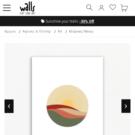
Sunshine your Walls
-30%
Off
Αρχική
Αφίσες & Πόστερ
Art
Κίτρινος Ήλιος