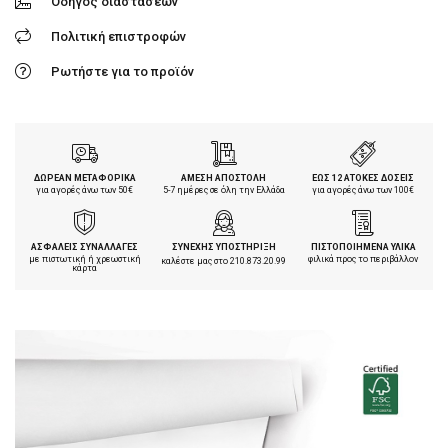
Οδηγός διαστάσεων
Πολιτική επιστροφών
Ρωτήστε για το προϊόν
ΔΩΡΕΑΝ ΜΕΤΑΦΟΡΙΚΑ
ΑΜΕΣΗ ΑΠΟΣΤΟΛΗ
ΕΩΣ 12 ΑΤΟΚΕΣ ΔΟΣΕΙΣ
για αγορές άνω των 50€
5-7 ημέρες σε όλη την Ελλάδα
για αγορές άνω των 100€
ΑΣΦΑΛΕΙΣ ΣΥΝΑΛΛΑΓΕΣ
ΣΥΝΕΧΗΣ ΥΠΟΣΤΗΡΙΞΗ
ΠΙΣΤΟΠΟΙΗΜΕΝΑ ΥΛΙΚΑ
με πιστωτική ή χρεωστική
φιλικά προς το περιβάλλον
καλέστε μας στο
210.873.20.99
κάρτα