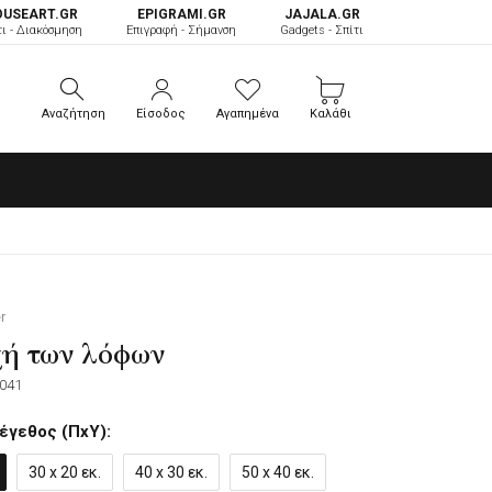
OUSEART.GR
ΕPIGRAMI.GR
JAJALA.GR
τι - Διακόσμηση
Επιγραφή - Σήμανση
Gadgets - Σπίτι
Αναζήτηση
Είσοδος
Αγαπημένα
Καλάθι
Αναζήτηση
Είσοδος
Αγαπημένα
Καλάθι
r
ή των λόφων
041
έγεθος (ΠxΥ):
30 x 20 εκ.
40 x 30 εκ.
50 x 40 εκ.