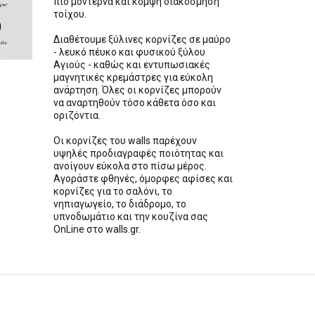
πιο μοντέρνα και κομψή διακόσμηση
τοίχου.
Διαθέτουμε ξύλινες κορνίζες σε μαύρο
- λευκό πέυκο και φυσικού ξύλου
Αγιούς - καθώς και εντυπωσιακές
μαγνητικές κρεμάστρες για εύκολη
ανάρτηση. Όλες οι κορνίζες μπορούν
να αναρτηθούν τόσο κάθετα όσο και
οριζόντια.
Οι κορνίζες του walls παρέχουν
υψηλές προδιαγραφές ποιότητας και
ανοίγουν εύκολα στο πίσω μέρος.
Αγοράστε φθηνές, όμορφες αφίσες και
κορνίζες για το σαλόνι, το
νηπιαγωγείο, το διάδρομο, το
υπνοδωμάτιο και την κουζίνα σας
OnLine στο walls.gr.