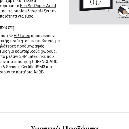
ρο χαρτί και τελικά
υτήκαμε το
Eco Sol Paper Artist
tura, το οποίο εξασφαλίζει την
 ποιότητα για εμάς.
ύπωση
τυπωτές
HP Latex
προσφέρουν
τικής ποιότητας εκτυπώσεις, με
ηλότερες προδιαγραφές
ίας για εσωτερικούς χώρους,
στα μελάνια HP Latex Inks που
τουν πιστοποίηση GREENGUARD
n & Schools CertifiedSM3 και
οιούν τα κριτήρια AgBB.
Σχετικά Προϊόντα