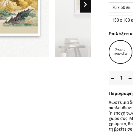
70 x 50 εκ.
150 x 100 ε
Επιλέξτε κ
Χωρίς
κορνίζα
Περιγραφή
Δώστε μια δ
ακολουθώντα
"η εποχή τω
χώρο σας. Με
χρώματα, θα
τη βρείτε σε