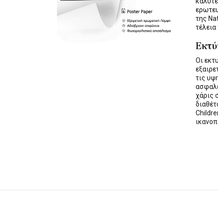
καλύτε
ερωτε
της Na
τέλεια
Εκτ
Οι εκ
εξαιρε
τις υψ
ασφαλε
χάρις 
διαθέ
Childre
ικανοπ