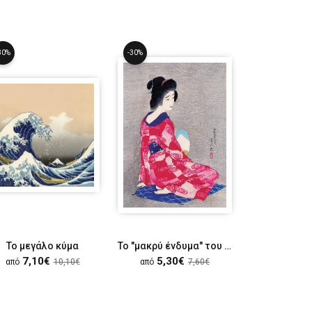
30%
-30%
-30%
Το μεγάλο κύμα
Το "μακρύ ένδυμα" του Kotondo
Blosso
7,10€
5,30€
5,30
από
10,10€
από
7,60€
από