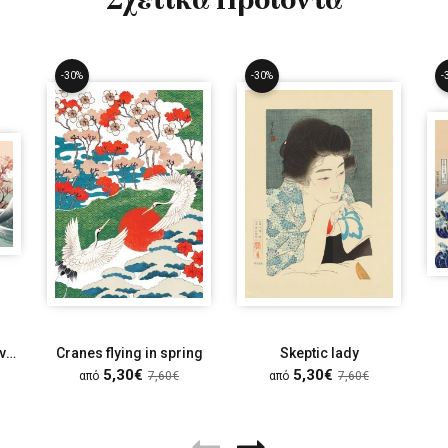
-30%
-30%
-
Το πέταγμα των γερανών
Cranes flying in spring
Skeptic lady
5,30€
5,30€
από
7,60€
από
7,60€