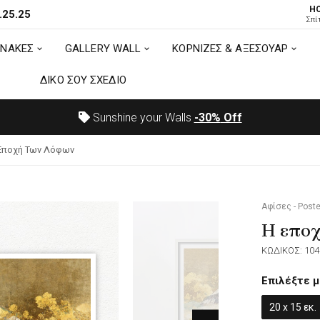
H
.25.25
ΙΝΑΚΕΣ
GALLERY WALL
ΚΟΡΝΙΖΕΣ & ΑΞΕΣΟΥΑΡ
Σπί
ΙΝΑΚΕΣ
GALLERY WALL
ΚΟΡΝΙΖΕΣ & ΑΞΕΣΟΥΑΡ
ΔΙΚΟ ΣΟΥ ΣΧΕΔΙΟ
ΔΙΚΟ ΣΟΥ ΣΧΕΔΙΟ
Sunshine your Walls
-30%
Off
Εποχή Των Λόφων
Αφίσες - Poste
Η εποχ
ΚΩΔΙΚΟΣ: 104
Επιλέξτε μ
20 x 15 εκ.