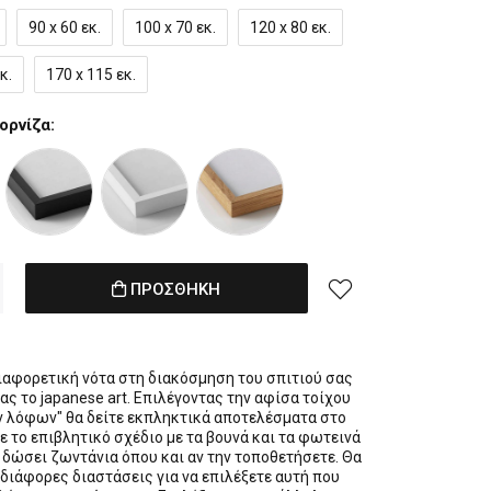
90 x 60 εκ.
100 x 70 εκ.
120 x 80 εκ.
κ.
170 x 115 εκ.
ορνίζα:
ΠΡΟΣΘΗΚΗ
ιαφορετική νότα στη διακόσμηση του σπιτιού σας
ς το japanese art. Επιλέγοντας την αφίσα τοίχου
ν λόφων" θα δείτε εκπληκτικά αποτελέσματα στο
 το επιβλητικό σχέδιο με τα βουνά και τα φωτεινά
 δώσει ζωντάνια όπου και αν την τοποθετήσετε. Θα
 διάφορες διαστάσεις για να επιλέξετε αυτή που