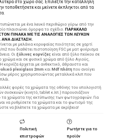
αλύτερα στο χώρο σας. Επιλέξτε την κατάλληλη
ην τοποθετήσετε και μείνετε έκπληκτοι από τα
α.
κτυπώνεται με ένα λευκό περιθώριο γύρω από την
ποίο πλαισιώνει όμορφα το σχέδιο.
ΠΑΡΑΚΑΛΩ
ΣΤΟΝ ΠΙΝΑΚΑ ΜΕ ΤΙΣ ΑΝΑΛΟΓΙΕΣ ΤΩΝ ΛΕΥΚΩΝ
 ΑΝΑ ΔΙΑΣΤΑΣΗ.
ίνεται με μελάνια κορυφαίας ποιότητας σε χαρτί
/m2 που διαθέτει πιστοποίηση FSC με ματ φινίρισμα
άνεια. Οι
ξύλινες κορνίζες
είναι από ξύλο πεύκου σε
ο χρώμα και σε φυσικό χρώμα από ξύλο Αγιούς,
 Η κορνίζα έρχεται με ανθεκτικό, άθραυστο και
υλικό plexiglass 2mm
και
Mdf πλάτη
που ανοίγει
ίσω μέρος χρησιμοποιώντας μεταλλικά κλιπ που
πλάι.
Πολλές φορές τα χρώματα της οθόνης του υπολογιστή
 συσκευών (κινητό, tablet κ.λπ.) παρουσιάζουν
ό τα χρώματα της εκτύπωσης των φωτογραφιών. Για
ίναι να ρυθμίσετε τα χρώματα και το φωτισμό της
ώστε να βλέπετε τα χρώματα με ακρίβεια!
Πολιτική
Ρωτήστε για το
επιστροφών
προϊόν