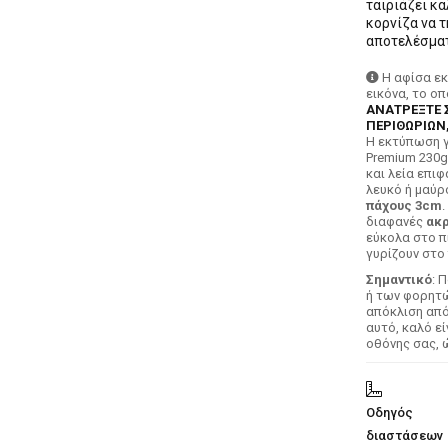
ταιριάζει κ
κορνίζα να τ
αποτελέσματ
Η αφίσα ε
εικόνα, το ο
ΑΝΑΤΡΕΞΤΕ 
ΠΕΡΙΘΩΡΙΩΝ,
H εκτύπωση γ
Premium 230g
και λεία επιφ
λευκό ή μαύρ
πάχους 3cm
.
διαφανές
ακρ
εύκολα στο π
γυρίζουν στο 
Σημαντικό
: 
ή των φορητών
απόκλιση απ
αυτό, καλό ε
οθόνης σας, 
Οδηγός
διαστάσεων