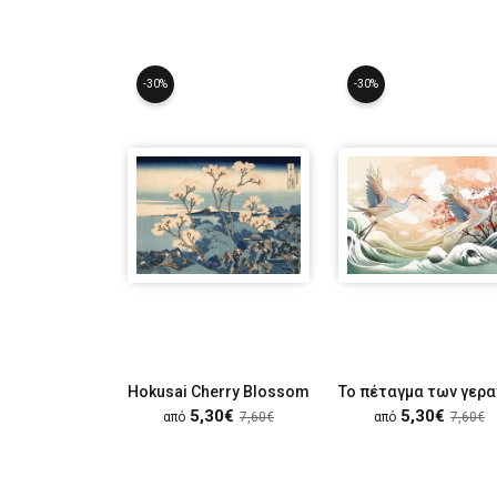
-30%
-30%
Hokusai Cherry Blossom
5,30€
5,30€
από
7,60€
από
7,60€