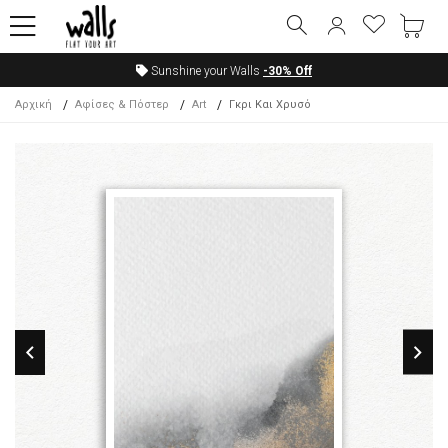
Sunshine your Walls
-30%
Off
Αρχική
Αφίσες & Πόστερ
Art
Γκρι Και Χρυσό