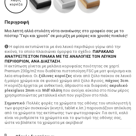
Χωρίς
κορνίζα
Περιγραφή
Μια λεπτή αλλά στυλάτη νότα ανανέωσης στο γραφείο σας με το
πόστερ "Γκρι και χρυσό" σε μια μίξη με μαύρες και χρυσές πινελιές!
Η αφίσα εκτυπώνεται με ένα λευκό περιθώριο γύρω από την
εικόνα, το οποίο πλαισιώνει όμορφα το σχέδιο.
ΠΑΡΑΚΑΛΩ
ΑΝΑΤΡΕΞΤΕ ΣΤΟΝ ΠΙΝΑΚΑ ΜΕ ΤΙΣ ΑΝΑΛΟΓΙΕΣ ΤΩΝ ΛΕΥΚΩΝ
ΠΕΡΙΘΩΡΙΩΝ, ΑΝΑ ΔΙΑΣΤΑΣΗ.
H εκτύπωση γίνεται με μελάνια κορυφαίας ποιότητας σε χαρτί
Premium 230g/m2 που διαθέτει πιστοποίηση FSC με ματ φινίρισμα και
λεία επιφάνεια. Οι
ξύλινες κορνίζες
είναι από ξύλο πεύκου σε λευκό
ή μαύρο χρώμα και σε φυσικό χρώμα από ξύλο Αγιούς,
πάχους 3cm
.
Η κορνίζα έρχεται με ανθεκτικό, άθραυστο και διαφανές
ακρυλικό
plexiglass 2mm
και
Mdf πλάτη
που ανοίγει εύκολα στο πίσω μέρος
χρησιμοποιώντας μεταλλικά κλιπ που γυρίζουν στο πλάι.
Σημαντικό
: Πολλές φορές τα χρώματα της οθόνης του υπολογιστή ή
των φορητών συσκευών (κινητό, tablet κ.λπ.) παρουσιάζουν απόκλιση
από τα χρώματα της εκτύπωσης των φωτογραφιών. Για αυτό, καλό
είναι να ρυθμίσετε τα χρώματα και το φωτισμό της οθόνης σας,
ώστε να βλέπετε τα χρώματα με ακρίβεια!