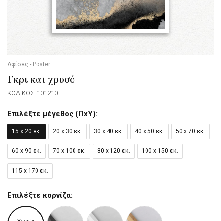
Αφίσες - Poster
Γκρι και χρυσό
ΚΩΔΙΚΟΣ: 101210
Επιλέξτε μέγεθος (ΠxΥ):
15 x 20 εκ.
20 x 30 εκ.
30 x 40 εκ.
40 x 50 εκ.
50 x 70 εκ.
60 x 90 εκ.
70 x 100 εκ.
80 x 120 εκ.
100 x 150 εκ.
115 x 170 εκ.
Επιλέξτε κορνίζα: