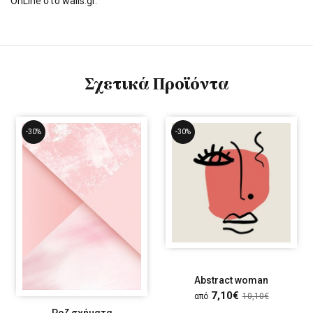
OnLine στο walls.gr.
Σχετικά Προϊόντα
-30%
-30%
Abstract woman
7,10€
από
10,10€
Ροζ σχήματα