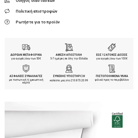
Οδηγός διαστάσεων
Πολιτική επιστροφών
Ρωτήστε για το προϊόν
ΔΩΡΕΑΝ ΜΕΤΑΦΟΡΙΚΑ
ΑΜΕΣΗ ΑΠΟΣΤΟΛΗ
ΕΩΣ 12 ΑΤΟΚΕΣ ΔΟΣΕΙΣ
για αγορές άνω των 50€
5-7 ημέρες σε όλη την Ελλάδα
για αγορές άνω των 100€
ΑΣΦΑΛΕΙΣ ΣΥΝΑΛΛΑΓΕΣ
ΣΥΝΕΧΗΣ ΥΠΟΣΤΗΡΙΞΗ
ΠΙΣΤΟΠΟΙΗΜΕΝΑ ΥΛΙΚΑ
με πιστωτική ή χρεωστική
φιλικά προς το περιβάλλον
καλέστε μας στο
210.873.20.99
κάρτα