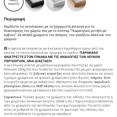
Χωρίς
κορνίζα
Περιγραφή
Κερδίστε τις εντυπώσεις με τη ξεχωριστή επιλογή για τη
διακόσμηση του χώρου σας με το πόστερ "Γεωμετρικό μοτίβο με
κύβους" σε απαλά χρώματα του άσπρου, του γαλάζιου αλλά και του
μαύρου!
Η αφίσα εκτυπώνεται με ένα λευκό περιθώριο γύρω από την
εικόνα, το οποίο πλαισιώνει όμορφα το σχέδιο.
ΠΑΡΑΚΑΛΩ
ΑΝΑΤΡΕΞΤΕ ΣΤΟΝ ΠΙΝΑΚΑ ΜΕ ΤΙΣ ΑΝΑΛΟΓΙΕΣ ΤΩΝ ΛΕΥΚΩΝ
ΠΕΡΙΘΩΡΙΩΝ, ΑΝΑ ΔΙΑΣΤΑΣΗ.
H εκτύπωση γίνεται με μελάνια κορυφαίας ποιότητας σε χαρτί
Premium 230g/m2 που διαθέτει πιστοποίηση FSC με ματ φινίρισμα και
λεία επιφάνεια. Οι
ξύλινες κορνίζες
είναι από ξύλο πεύκου σε λευκό
ή μαύρο χρώμα και σε φυσικό χρώμα από ξύλο Αγιούς,
πάχους 3cm
.
Η κορνίζα έρχεται με ανθεκτικό, άθραυστο και διαφανές
ακρυλικό
plexiglass 2mm
και
Mdf πλάτη
που ανοίγει εύκολα στο πίσω μέρος
χρησιμοποιώντας μεταλλικά κλιπ που γυρίζουν στο πλάι.
Σημαντικό
: Πολλές φορές τα χρώματα της οθόνης του υπολογιστή ή
των φορητών συσκευών (κινητό, tablet κ.λπ.) παρουσιάζουν απόκλιση
από τα χρώματα της εκτύπωσης των φωτογραφιών. Για αυτό, καλό
είναι να ρυθμίσετε τα χρώματα και το φωτισμό της οθόνης σας,
ώστε να βλέπετε τα χρώματα με ακρίβεια!