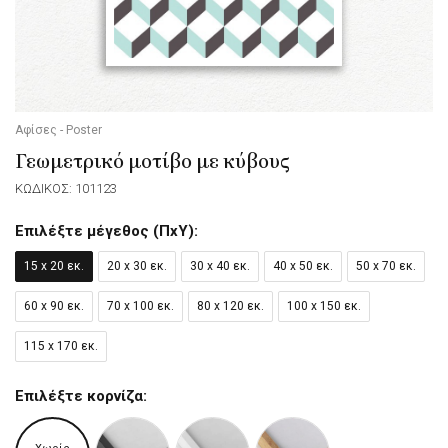
Αφίσες - Poster
Γεωμετρικό μοτίβο με κύβους
ΚΩΔΙΚΟΣ: 101123
Επιλέξτε μέγεθος (ΠxΥ):
15 x 20 εκ.
20 x 30 εκ.
30 x 40 εκ.
40 x 50 εκ.
50 x 70 εκ.
60 x 90 εκ.
70 x 100 εκ.
80 x 120 εκ.
100 x 150 εκ.
115 x 170 εκ.
Επιλέξτε κορνίζα: