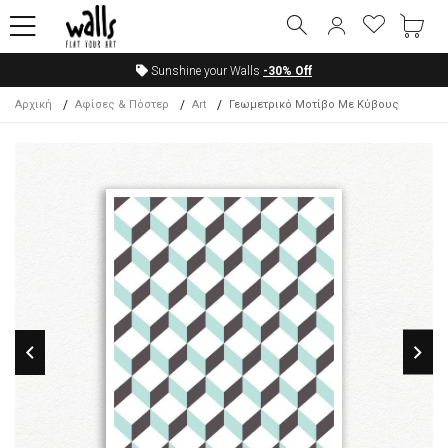
Sunshine your Walls
-30%
Off
Αρχική
Αφίσες & Πόστερ
Art
Γεωμετρικό Μοτίβο Με Κύβους