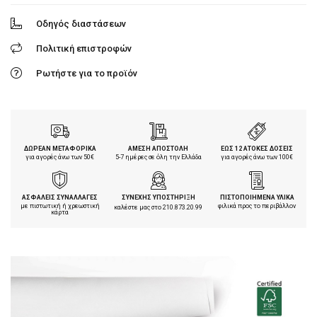
Οδηγός διαστάσεων
Πολιτική επιστροφών
Ρωτήστε για το προϊόν
ΔΩΡΕΑΝ ΜΕΤΑΦΟΡΙΚΑ
ΑΜΕΣΗ ΑΠΟΣΤΟΛΗ
ΕΩΣ 12 ΑΤΟΚΕΣ ΔΟΣΕΙΣ
για αγορές άνω των 50€
5-7 ημέρες σε όλη την Ελλάδα
για αγορές άνω των 100€
ΑΣΦΑΛΕΙΣ ΣΥΝΑΛΛΑΓΕΣ
ΣΥΝΕΧΗΣ ΥΠΟΣΤΗΡΙΞΗ
ΠΙΣΤΟΠΟΙΗΜΕΝΑ ΥΛΙΚΑ
με πιστωτική ή χρεωστική
φιλικά προς το περιβάλλον
καλέστε μας στο
210.873.20.99
κάρτα