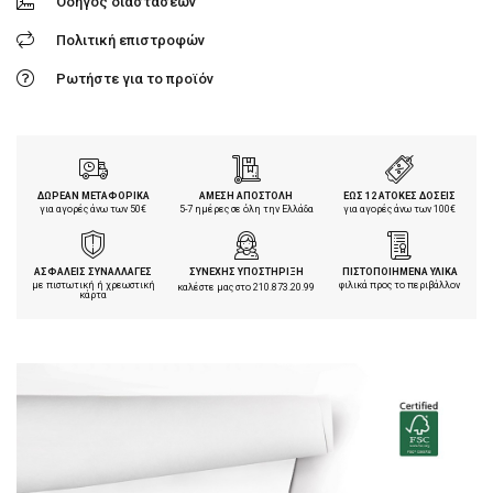
Οδηγός διαστάσεων
Πολιτική επιστροφών
Ρωτήστε για το προϊόν
ΔΩΡΕΑΝ ΜΕΤΑΦΟΡΙΚΑ
ΑΜΕΣΗ ΑΠΟΣΤΟΛΗ
ΕΩΣ 12 ΑΤΟΚΕΣ ΔΟΣΕΙΣ
για αγορές άνω των 50€
5-7 ημέρες σε όλη την Ελλάδα
για αγορές άνω των 100€
ΑΣΦΑΛΕΙΣ ΣΥΝΑΛΛΑΓΕΣ
ΣΥΝΕΧΗΣ ΥΠΟΣΤΗΡΙΞΗ
ΠΙΣΤΟΠΟΙΗΜΕΝΑ ΥΛΙΚΑ
με πιστωτική ή χρεωστική
φιλικά προς το περιβάλλον
καλέστε μας στο
210.873.20.99
κάρτα