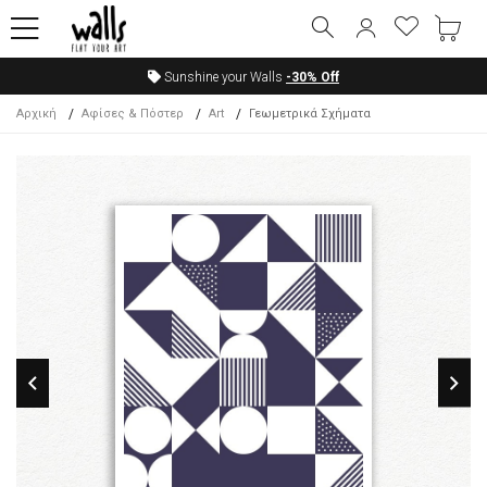
Sunshine your Walls
-30%
Off
Αρχική
Αφίσες & Πόστερ
Art
Γεωμετρικά Σχήματα