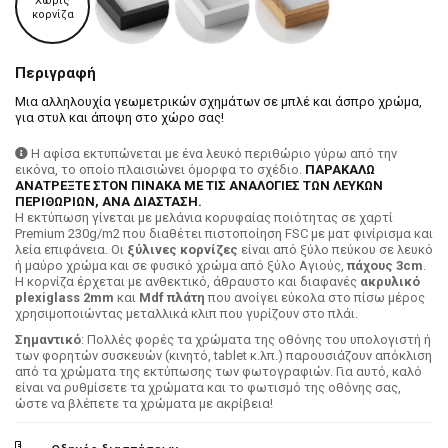
Χωρίς
κορνίζα
Περιγραφή
Μια αλληλουχία γεωμετρικών σχημάτων σε μπλέ και άσπρο χρώμα,
για στυλ και άποψη στο χώρο σας!
Η αφίσα εκτυπώνεται με ένα λευκό περιθώριο γύρω από την
εικόνα, το οποίο πλαισιώνει όμορφα το σχέδιο.
ΠΑΡΑΚΑΛΩ
ΑΝΑΤΡΕΞΤΕ ΣΤΟΝ ΠΙΝΑΚΑ ΜΕ ΤΙΣ ΑΝΑΛΟΓΙΕΣ ΤΩΝ ΛΕΥΚΩΝ
ΠΕΡΙΘΩΡΙΩΝ, ΑΝΑ ΔΙΑΣΤΑΣΗ.
H εκτύπωση γίνεται με μελάνια κορυφαίας ποιότητας σε χαρτί
Premium 230g/m2 που διαθέτει πιστοποίηση FSC με ματ φινίρισμα και
λεία επιφάνεια. Οι
ξύλινες κορνίζες
είναι από ξύλο πεύκου σε λευκό
ή μαύρο χρώμα και σε φυσικό χρώμα από ξύλο Αγιούς,
πάχους 3cm
.
Η κορνίζα έρχεται με ανθεκτικό, άθραυστο και διαφανές
ακρυλικό
plexiglass 2mm
και
Mdf πλάτη
που ανοίγει εύκολα στο πίσω μέρος
χρησιμοποιώντας μεταλλικά κλιπ που γυρίζουν στο πλάι.
Σημαντικό
: Πολλές φορές τα χρώματα της οθόνης του υπολογιστή ή
των φορητών συσκευών (κινητό, tablet κ.λπ.) παρουσιάζουν απόκλιση
από τα χρώματα της εκτύπωσης των φωτογραφιών. Για αυτό, καλό
είναι να ρυθμίσετε τα χρώματα και το φωτισμό της οθόνης σας,
ώστε να βλέπετε τα χρώματα με ακρίβεια!