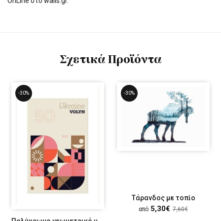
OnLine στο walls.gr.
Σχετικά Προϊόντα
-30%
-30%
Τάρανδος με τοπίο
5,30€
από
7,60€
Πολύχρωμο γεωμετρικό μοτίβο