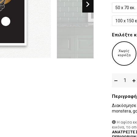
50 x 70 εκ.
100 x 150 ε
Επιλέξτε κ
Χωρίς
κορνίζα
Περιγραφή
Διακόσμησε 
monstera, go
Η αφίσα ε
εικόνα, το ο
ΑΝΑΤΡΕΞΤΕ 
ΠΕΡΙΘΩΡΙΩΝ,