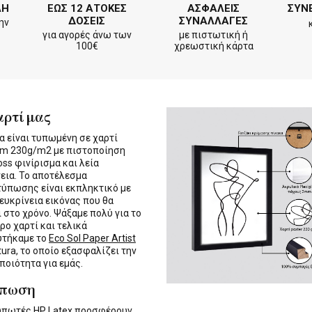
ΛΗ
ΕΩΣ 12 ΑΤΟΚΕΣ
ΑΣΦΑΛΕΙΣ
ΣΥΝ
ΔΟΣΕΙΣ
ΣΥΝΑΛΛΑΓΕΣ
ην
για αγορές άνω των
με πιστωτική ή
100€
χρεωστική κάρτα
αρτί μας
α είναι τυπωμένη σε χαρτί
m 230g/m2 με πιστοποίηση
oss φινίρισμα και λεία
εια. Το αποτέλεσμα
τύπωσης είναι εκπληκτικό με
 ευκρίνεια εικόνας που θα
ι στο χρόνο. Ψάξαμε πολύ για το
ρο χαρτί και τελικά
υτήκαμε το
Eco Sol Paper Artist
tura, το οποίο εξασφαλίζει την
 ποιότητα για εμάς.
ύπωση
τυπωτές
HP Latex
προσφέρουν