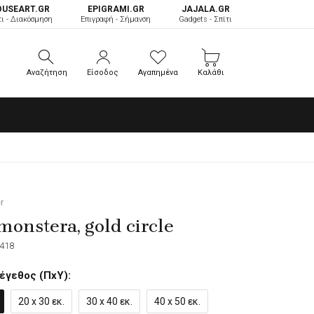
OUSEART.GR
ΕPIGRAMI.GR
JAJALA.GR
τι - Διακόσμηση
Επιγραφή - Σήμανση
Gadgets - Σπίτι
Αναζήτηση
Είσοδος
Αγαπημένα
Καλάθι
Αναζήτηση
Είσοδος
Αγαπημένα
Καλάθι
r
monstera, gold circle
418
έγεθος (ΠxΥ):
20 x 30 εκ.
30 x 40 εκ.
40 x 50 εκ.