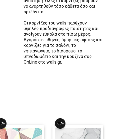
ανάρτηση. Όλες οι κορνίζες μπορούν
να αναρτηθούν τόσο κάθετα όσο και
οριζόντια.
Οι κορνίζες του walls παρέχουν
υψηλές προδιαγραφές ποιότητας και
ανοίγουν εύκολα στο πίσω μέρος.
Αγοράστε φθηνές, όμορφες αφίσες και
κορνίζες για το σαλόνι, το
νηπιαγωγείο, το διάδρομο, το
υπνοδωμάτιο και την κουζίνα σας
OnLine στο walls.gr.
30%
-30%
-30%