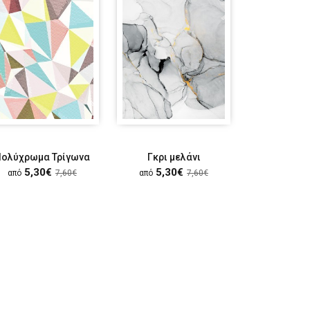
Πολύχρωμα Τρίγωνα
Γκρι μελάνι
Ψάρια σ
5,30€
5,30€
5,30
από
7,60€
από
7,60€
από