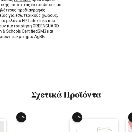
τικής ποιότητας εκτυπώσεις, με
ηλότερες προδιαγραφές
ίας για εσωτερικούς χώρους,
στα μελάνια HP Latex Inks που
τουν πιστοποίηση GREENGUARD
n & Schools CertifiedSM3 και
οιούν τα κριτήρια AgBB.
Σχετικά Προϊόντα
-30%
-30%
-