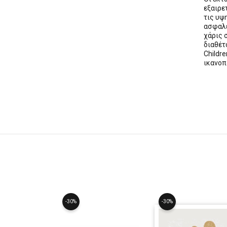
εξαιρε
τις υψ
ασφαλε
χάρις 
διαθέ
Childre
ικανοπ
-30%
-30%