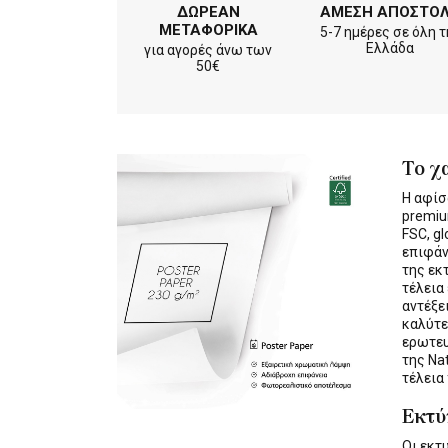
ΔΩΡΕΑΝ
ΑΜΕΣΗ ΑΠΟΣΤΟ
ΜΕΤΑΦΟΡΙΚΑ
5-7 ημέρες σε όλη τ
Ελλάδα
για αγορές άνω των
50€
Το χ
Η αφίσ
premiu
FSC, gl
επιφάν
της εκ
τέλεια
αντέξε
καλύτε
ερωτε
της Na
τέλεια
Εκτ
Οι εκ