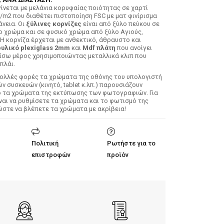
ίνεται με μελάνια κορυφαίας ποιότητας σε χαρτί
/m2 που διαθέτει πιστοποίηση FSC με ματ φινίρισμα
άνεια. Οι
ξύλινες κορνίζες
είναι από ξύλο πεύκου σε
ο χρώμα και σε φυσικό χρώμα από ξύλο Αγιούς,
 Η κορνίζα έρχεται με ανθεκτικό, άθραυστο και
υλικό plexiglass 2mm
και
Mdf πλάτη
που ανοίγει
ίσω μέρος χρησιμοποιώντας μεταλλικά κλιπ που
πλάι.
Πολλές φορές τα χρώματα της οθόνης του υπολογιστή
 συσκευών (κινητό, tablet κ.λπ.) παρουσιάζουν
ό τα χρώματα της εκτύπωσης των φωτογραφιών. Για
ίναι να ρυθμίσετε τα χρώματα και το φωτισμό της
ώστε να βλέπετε τα χρώματα με ακρίβεια!
Πολιτική
Ρωτήστε για το
επιστροφών
προϊόν