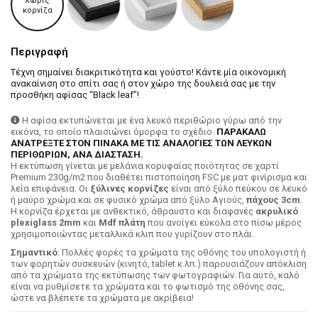
Χωρίς
κορνίζα
Περιγραφή
Τέχνη σημαίνει διακριτικότητα και γούστο! Κάντε μία οικονομική
ανακαίνιση στο σπίτι σας ή στον χώρο της δουλειά σας με την
προσθήκη αφίσας “Black leaf”!
Η αφίσα εκτυπώνεται με ένα λευκό περιθώριο γύρω από την
εικόνα, το οποίο πλαισιώνει όμορφα το σχέδιο.
ΠΑΡΑΚΑΛΩ
ΑΝΑΤΡΕΞΤΕ ΣΤΟΝ ΠΙΝΑΚΑ ΜΕ ΤΙΣ ΑΝΑΛΟΓΙΕΣ ΤΩΝ ΛΕΥΚΩΝ
ΠΕΡΙΘΩΡΙΩΝ, ΑΝΑ ΔΙΑΣΤΑΣΗ.
H εκτύπωση γίνεται με μελάνια κορυφαίας ποιότητας σε χαρτί
Premium 230g/m2 που διαθέτει πιστοποίηση FSC με ματ φινίρισμα και
λεία επιφάνεια. Οι
ξύλινες κορνίζες
είναι από ξύλο πεύκου σε λευκό
ή μαύρο χρώμα και σε φυσικό χρώμα από ξύλο Αγιούς,
πάχους 3cm
.
Η κορνίζα έρχεται με ανθεκτικό, άθραυστο και διαφανές
ακρυλικό
plexiglass 2mm
και
Mdf πλάτη
που ανοίγει εύκολα στο πίσω μέρος
χρησιμοποιώντας μεταλλικά κλιπ που γυρίζουν στο πλάι.
Σημαντικό
: Πολλές φορές τα χρώματα της οθόνης του υπολογιστή ή
των φορητών συσκευών (κινητό, tablet κ.λπ.) παρουσιάζουν απόκλιση
από τα χρώματα της εκτύπωσης των φωτογραφιών. Για αυτό, καλό
είναι να ρυθμίσετε τα χρώματα και το φωτισμό της οθόνης σας,
ώστε να βλέπετε τα χρώματα με ακρίβεια!