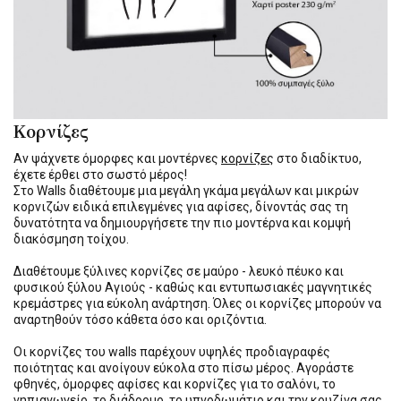
Κορνίζες
Αν ψάχνετε όμορφες και μοντέρνες
κορνίζες
στο διαδίκτυο,
έχετε έρθει στο σωστό μέρος!
Στο Walls διαθέτουμε μια μεγάλη γκάμα μεγάλων και μικρών
κορνιζών ειδικά επιλεγμένες για αφίσες, δίνοντάς σας τη
δυνατότητα να δημιουργήσετε την πιο μοντέρνα και κομψή
διακόσμηση τοίχου.
Διαθέτουμε ξύλινες κορνίζες σε μαύρο - λευκό πέυκο και
φυσικού ξύλου Αγιούς - καθώς και εντυπωσιακές μαγνητικές
κρεμάστρες για εύκολη ανάρτηση. Όλες οι κορνίζες μπορούν να
αναρτηθούν τόσο κάθετα όσο και οριζόντια.
Οι κορνίζες του walls παρέχουν υψηλές προδιαγραφές
ποιότητας και ανοίγουν εύκολα στο πίσω μέρος. Αγοράστε
φθηνές, όμορφες αφίσες και κορνίζες για το σαλόνι, το
νηπιαγωγείο, το διάδρομο, το υπνοδωμάτιο και την κουζίνα σας