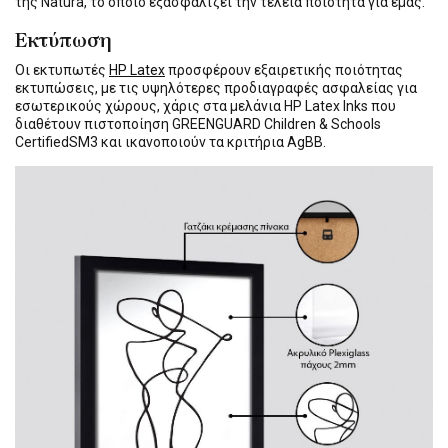
της Natura, το οποίο εξασφαλίζει την τέλεια ποιότητα για εμάς.
Εκτύπωση
Οι εκτυπωτές
HP Latex
προσφέρουν εξαιρετικής ποιότητας
εκτυπώσεις, με τις υψηλότερες προδιαγραφές ασφαλείας για
εσωτερικούς χώρους, χάρις στα μελάνια HP Latex Inks που
διαθέτουν πιστοποίηση GREENGUARD Children & Schools
CertifiedSM3 και ικανοποιούν τα κριτήρια AgBB.