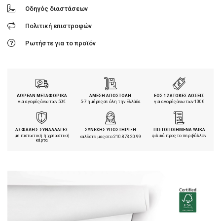
Οδηγός διαστάσεων
Πολιτική επιστροφών
Ρωτήστε για το προϊόν
ΔΩΡΕΑΝ ΜΕΤΑΦΟΡΙΚΑ
ΑΜΕΣΗ ΑΠΟΣΤΟΛΗ
ΕΩΣ 12 ΑΤΟΚΕΣ ΔΟΣΕΙΣ
για αγορές άνω των 50€
5-7 ημέρες σε όλη την Ελλάδα
για αγορές άνω των 100€
ΑΣΦΑΛΕΙΣ ΣΥΝΑΛΛΑΓΕΣ
ΣΥΝΕΧΗΣ ΥΠΟΣΤΗΡΙΞΗ
ΠΙΣΤΟΠΟΙΗΜΕΝΑ ΥΛΙΚΑ
με πιστωτική ή χρεωστική
φιλικά προς το περιβάλλον
καλέστε μας στο
210.873.20.99
κάρτα