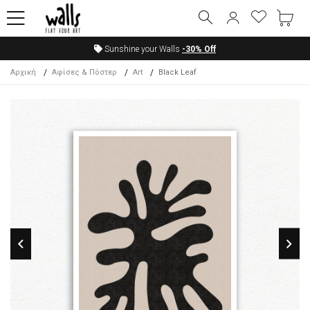
Sunshine your Walls
-30%
Off
Αρχική
Αφίσες & Πόστερ
Art
Black Leaf