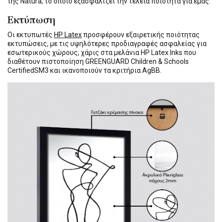
της Natura, το οποίο εξασφαλίζει την τέλεια ποιότητα για εμάς.
Εκτύπωση
Οι εκτυπωτές
HP Latex
προσφέρουν εξαιρετικής ποιότητας
εκτυπώσεις, με τις υψηλότερες προδιαγραφές ασφαλείας για
εσωτερικούς χώρους, χάρις στα μελάνια HP Latex Inks που
διαθέτουν πιστοποίηση GREENGUARD Children & Schools
CertifiedSM3 και ικανοποιούν τα κριτήρια AgBB.