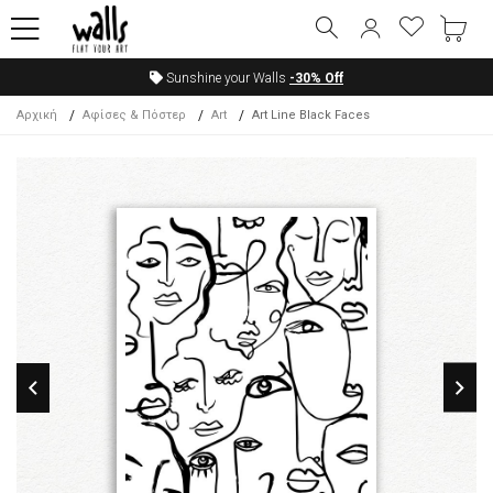
Sunshine your Walls
-30%
Off
Αρχική
Αφίσες & Πόστερ
Art
Art Line Black Faces