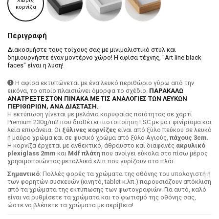
Χωρίς
κορνίζα
Περιγραφή
Διακοσμήστε τους τοίχους σας με μινιμαλιστικό στυλ και
δημιουργήστε έναν μοντέρνο χώρο! Η αφίσα τέχνης, "Art line black
faces" είναι η λύση!
Η αφίσα εκτυπώνεται με ένα λευκό περιθώριο γύρω από την
εικόνα, το οποίο πλαισιώνει όμορφα το σχέδιο.
ΠΑΡΑΚΑΛΩ
ΑΝΑΤΡΕΞΤΕ ΣΤΟΝ ΠΙΝΑΚΑ ΜΕ ΤΙΣ ΑΝΑΛΟΓΙΕΣ ΤΩΝ ΛΕΥΚΩΝ
ΠΕΡΙΘΩΡΙΩΝ, ΑΝΑ ΔΙΑΣΤΑΣΗ.
H εκτύπωση γίνεται με μελάνια κορυφαίας ποιότητας σε χαρτί
Premium 230g/m2 που διαθέτει πιστοποίηση FSC με ματ φινίρισμα και
λεία επιφάνεια. Οι
ξύλινες κορνίζες
είναι από ξύλο πεύκου σε λευκό
ή μαύρο χρώμα και σε φυσικό χρώμα από ξύλο Αγιούς,
πάχους 3cm
.
Η κορνίζα έρχεται με ανθεκτικό, άθραυστο και διαφανές
ακρυλικό
plexiglass 2mm
και
Mdf πλάτη
που ανοίγει εύκολα στο πίσω μέρος
χρησιμοποιώντας μεταλλικά κλιπ που γυρίζουν στο πλάι.
Σημαντικό
: Πολλές φορές τα χρώματα της οθόνης του υπολογιστή ή
των φορητών συσκευών (κινητό, tablet κ.λπ.) παρουσιάζουν απόκλιση
από τα χρώματα της εκτύπωσης των φωτογραφιών. Για αυτό, καλό
είναι να ρυθμίσετε τα χρώματα και το φωτισμό της οθόνης σας,
ώστε να βλέπετε τα χρώματα με ακρίβεια!