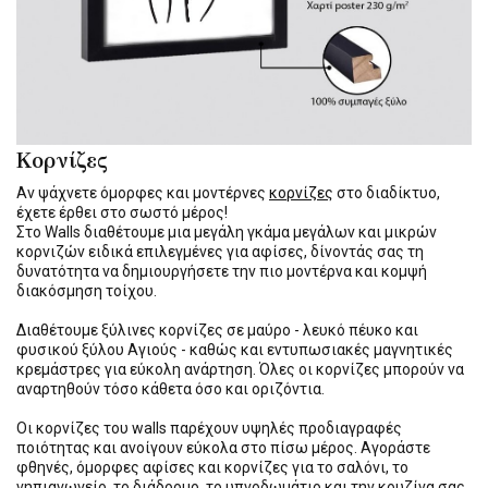
Κορνίζες
Αν ψάχνετε όμορφες και μοντέρνες
κορνίζες
στο διαδίκτυο,
έχετε έρθει στο σωστό μέρος!
Στο Walls διαθέτουμε μια μεγάλη γκάμα μεγάλων και μικρών
κορνιζών ειδικά επιλεγμένες για αφίσες, δίνοντάς σας τη
δυνατότητα να δημιουργήσετε την πιο μοντέρνα και κομψή
διακόσμηση τοίχου.
Διαθέτουμε ξύλινες κορνίζες σε μαύρο - λευκό πέυκο και
φυσικού ξύλου Αγιούς - καθώς και εντυπωσιακές μαγνητικές
κρεμάστρες για εύκολη ανάρτηση. Όλες οι κορνίζες μπορούν να
αναρτηθούν τόσο κάθετα όσο και οριζόντια.
Οι κορνίζες του walls παρέχουν υψηλές προδιαγραφές
ποιότητας και ανοίγουν εύκολα στο πίσω μέρος. Αγοράστε
φθηνές, όμορφες αφίσες και κορνίζες για το σαλόνι, το
νηπιαγωγείο, το διάδρομο, το υπνοδωμάτιο και την κουζίνα σας