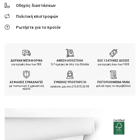
Οδηγός διαστάσεων
Πολιτική επιστροφών
Ρωτήστε για το προϊόν
ΔΩΡΕΑΝ ΜΕΤΑΦΟΡΙΚΑ
ΑΜΕΣΗ ΑΠΟΣΤΟΛΗ
ΕΩΣ 12 ΑΤΟΚΕΣ ΔΟΣΕΙΣ
για αγορές άνω των 50€
5-7 ημέρες σε όλη την Ελλάδα
για αγορές άνω των 100€
ΑΣΦΑΛΕΙΣ ΣΥΝΑΛΛΑΓΕΣ
ΣΥΝΕΧΗΣ ΥΠΟΣΤΗΡΙΞΗ
ΠΙΣΤΟΠΟΙΗΜΕΝΑ ΥΛΙΚΑ
με πιστωτική ή χρεωστική
φιλικά προς το περιβάλλον
καλέστε μας στο
210.873.20.99
κάρτα