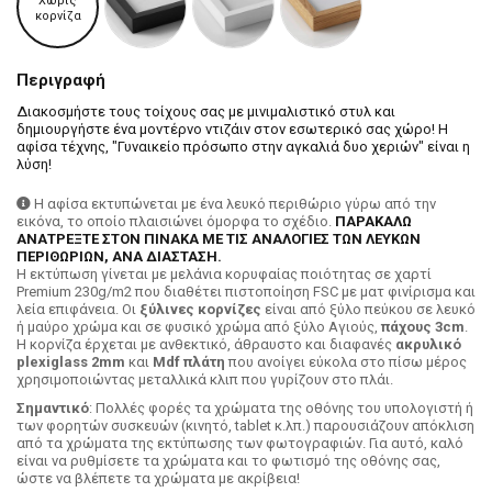
Χωρίς
κορνίζα
Περιγραφή
Διακοσμήστε τους τοίχους σας με μινιμαλιστικό στυλ και
δημιουργήστε ένα μοντέρνο ντιζάιν στον εσωτερικό σας χώρο! Η
αφίσα τέχνης, "Γυναικείο πρόσωπο στην αγκαλιά δυο χεριών" είναι η
λύση!
Η αφίσα εκτυπώνεται με ένα λευκό περιθώριο γύρω από την
εικόνα, το οποίο πλαισιώνει όμορφα το σχέδιο.
ΠΑΡΑΚΑΛΩ
ΑΝΑΤΡΕΞΤΕ ΣΤΟΝ ΠΙΝΑΚΑ ΜΕ ΤΙΣ ΑΝΑΛΟΓΙΕΣ ΤΩΝ ΛΕΥΚΩΝ
ΠΕΡΙΘΩΡΙΩΝ, ΑΝΑ ΔΙΑΣΤΑΣΗ.
H εκτύπωση γίνεται με μελάνια κορυφαίας ποιότητας σε χαρτί
Premium 230g/m2 που διαθέτει πιστοποίηση FSC με ματ φινίρισμα και
λεία επιφάνεια. Οι
ξύλινες κορνίζες
είναι από ξύλο πεύκου σε λευκό
ή μαύρο χρώμα και σε φυσικό χρώμα από ξύλο Αγιούς,
πάχους 3cm
.
Η κορνίζα έρχεται με ανθεκτικό, άθραυστο και διαφανές
ακρυλικό
plexiglass 2mm
και
Mdf πλάτη
που ανοίγει εύκολα στο πίσω μέρος
χρησιμοποιώντας μεταλλικά κλιπ που γυρίζουν στο πλάι.
Σημαντικό
: Πολλές φορές τα χρώματα της οθόνης του υπολογιστή ή
των φορητών συσκευών (κινητό, tablet κ.λπ.) παρουσιάζουν απόκλιση
από τα χρώματα της εκτύπωσης των φωτογραφιών. Για αυτό, καλό
είναι να ρυθμίσετε τα χρώματα και το φωτισμό της οθόνης σας,
ώστε να βλέπετε τα χρώματα με ακρίβεια!