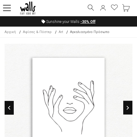
Sunshine your Walls
-30%
Off
Αρχική
Αφίσες & Πόστερ
Art
Αγκαλιασμένο Πρόσωπο