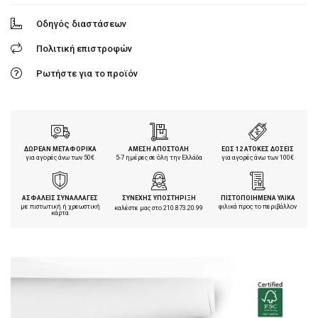
Οδηγός διαστάσεων
Πολιτική επιστροφών
Ρωτήστε για το προϊόν
ΔΩΡΕΑΝ ΜΕΤΑΦΟΡΙΚΑ
ΑΜΕΣΗ ΑΠΟΣΤΟΛΗ
ΕΩΣ 12 ΑΤΟΚΕΣ ΔΟΣΕΙΣ
για αγορές άνω των 50€
5-7 ημέρες σε όλη την Ελλάδα
για αγορές άνω των 100€
ΑΣΦΑΛΕΙΣ ΣΥΝΑΛΛΑΓΕΣ
ΣΥΝΕΧΗΣ ΥΠΟΣΤΗΡΙΞΗ
ΠΙΣΤΟΠΟΙΗΜΕΝΑ ΥΛΙΚΑ
με πιστωτική ή χρεωστική
φιλικά προς το περιβάλλον
καλέστε μας στο
210.873.20.99
κάρτα