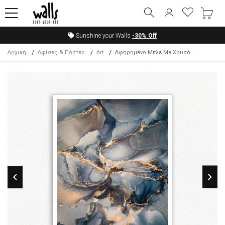
Sunshine your Walls
-30%
Off
Αρχική
Αφίσες & Πόστερ
Art
Αφηρημένο Μπλε Με Χρυσό