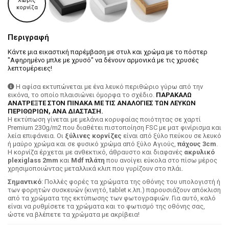
Χωρίς
κορνίζα
Περιγραφή
Κάντε μια εικαστική παρέμβαση με στυλ και χρώμα με το πόστερ
"Αφηρημένο μπλε με χρυσό" να δένουν αρμονικά με τις χρυσές
λεπτομέρειες!
Η αφίσα εκτυπώνεται με ένα λευκό περιθώριο γύρω από την
εικόνα, το οποίο πλαισιώνει όμορφα το σχέδιο.
ΠΑΡΑΚΑΛΩ
ΑΝΑΤΡΕΞΤΕ ΣΤΟΝ ΠΙΝΑΚΑ ΜΕ ΤΙΣ ΑΝΑΛΟΓΙΕΣ ΤΩΝ ΛΕΥΚΩΝ
ΠΕΡΙΘΩΡΙΩΝ, ΑΝΑ ΔΙΑΣΤΑΣΗ.
H εκτύπωση γίνεται με μελάνια κορυφαίας ποιότητας σε χαρτί
Premium 230g/m2 που διαθέτει πιστοποίηση FSC με ματ φινίρισμα και
λεία επιφάνεια. Οι
ξύλινες κορνίζες
είναι από ξύλο πεύκου σε λευκό
ή μαύρο χρώμα και σε φυσικό χρώμα από ξύλο Αγιούς,
πάχους 3cm
.
Η κορνίζα έρχεται με ανθεκτικό, άθραυστο και διαφανές
ακρυλικό
plexiglass 2mm
και
Mdf πλάτη
που ανοίγει εύκολα στο πίσω μέρος
χρησιμοποιώντας μεταλλικά κλιπ που γυρίζουν στο πλάι.
Σημαντικό
: Πολλές φορές τα χρώματα της οθόνης του υπολογιστή ή
των φορητών συσκευών (κινητό, tablet κ.λπ.) παρουσιάζουν απόκλιση
από τα χρώματα της εκτύπωσης των φωτογραφιών. Για αυτό, καλό
είναι να ρυθμίσετε τα χρώματα και το φωτισμό της οθόνης σας,
ώστε να βλέπετε τα χρώματα με ακρίβεια!