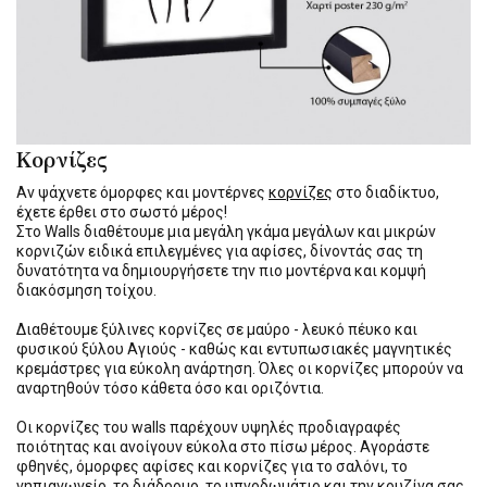
Κορνίζες
Αν ψάχνετε όμορφες και μοντέρνες
κορνίζες
στο διαδίκτυο,
έχετε έρθει στο σωστό μέρος!
Στο Walls διαθέτουμε μια μεγάλη γκάμα μεγάλων και μικρών
κορνιζών ειδικά επιλεγμένες για αφίσες, δίνοντάς σας τη
δυνατότητα να δημιουργήσετε την πιο μοντέρνα και κομψή
διακόσμηση τοίχου.
Διαθέτουμε ξύλινες κορνίζες σε μαύρο - λευκό πέυκο και
φυσικού ξύλου Αγιούς - καθώς και εντυπωσιακές μαγνητικές
κρεμάστρες για εύκολη ανάρτηση. Όλες οι κορνίζες μπορούν να
αναρτηθούν τόσο κάθετα όσο και οριζόντια.
Οι κορνίζες του walls παρέχουν υψηλές προδιαγραφές
ποιότητας και ανοίγουν εύκολα στο πίσω μέρος. Αγοράστε
φθηνές, όμορφες αφίσες και κορνίζες για το σαλόνι, το
νηπιαγωγείο, το διάδρομο, το υπνοδωμάτιο και την κουζίνα σας