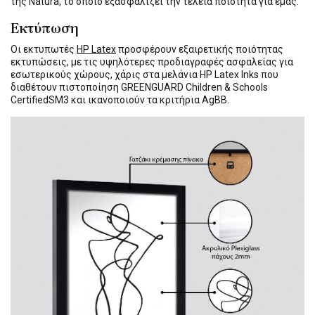
της Natura, το οποίο εξασφαλίζει την τέλεια ποιότητα για εμάς.
Εκτύπωση
Οι εκτυπωτές
HP Latex
προσφέρουν εξαιρετικής ποιότητας
εκτυπώσεις, με τις υψηλότερες προδιαγραφές ασφαλείας για
εσωτερικούς χώρους, χάρις στα μελάνια HP Latex Inks που
διαθέτουν πιστοποίηση GREENGUARD Children & Schools
CertifiedSM3 και ικανοποιούν τα κριτήρια AgBB.