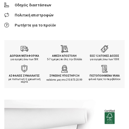
Οδηγός διαστάσεων
Πολιτική επιστροφών
Ρωτήστε για το προϊόν
ΔΩΡΕΑΝ ΜΕΤΑΦΟΡΙΚΑ
ΑΜΕΣΗ ΑΠΟΣΤΟΛΗ
ΕΩΣ 12 ΑΤΟΚΕΣ ΔΟΣΕΙΣ
για αγορές άνω των 50€
5-7 ημέρες σε όλη την Ελλάδα
για αγορές άνω των 100€
ΑΣΦΑΛΕΙΣ ΣΥΝΑΛΛΑΓΕΣ
ΣΥΝΕΧΗΣ ΥΠΟΣΤΗΡΙΞΗ
ΠΙΣΤΟΠΟΙΗΜΕΝΑ ΥΛΙΚΑ
με πιστωτική ή χρεωστική
φιλικά προς το περιβάλλον
καλέστε μας στο
210.873.20.99
κάρτα