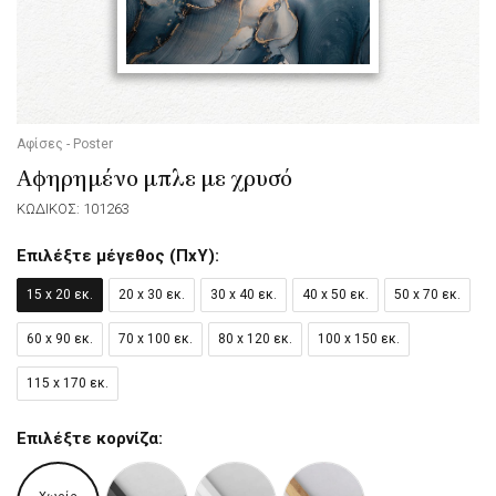
Αφίσες - Poster
Αφηρημένο μπλε με χρυσό
ΚΩΔΙΚΟΣ: 101263
Επιλέξτε μέγεθος (ΠxΥ):
15 x 20 εκ.
20 x 30 εκ.
30 x 40 εκ.
40 x 50 εκ.
50 x 70 εκ.
60 x 90 εκ.
70 x 100 εκ.
80 x 120 εκ.
100 x 150 εκ.
115 x 170 εκ.
Επιλέξτε κορνίζα: