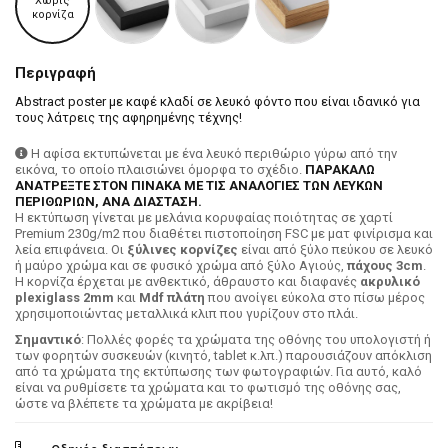
Χωρίς
κορνίζα
Περιγραφή
Abstract poster με καφέ κλαδί σε λευκό φόντο που είναι ιδανικό για
τους λάτρεις της αφηρημένης τέχνης!
Η αφίσα εκτυπώνεται με ένα λευκό περιθώριο γύρω από την
εικόνα, το οποίο πλαισιώνει όμορφα το σχέδιο.
ΠΑΡΑΚΑΛΩ
ΑΝΑΤΡΕΞΤΕ ΣΤΟΝ ΠΙΝΑΚΑ ΜΕ ΤΙΣ ΑΝΑΛΟΓΙΕΣ ΤΩΝ ΛΕΥΚΩΝ
ΠΕΡΙΘΩΡΙΩΝ, ΑΝΑ ΔΙΑΣΤΑΣΗ.
H εκτύπωση γίνεται με μελάνια κορυφαίας ποιότητας σε χαρτί
Premium 230g/m2 που διαθέτει πιστοποίηση FSC με ματ φινίρισμα και
λεία επιφάνεια. Οι
ξύλινες κορνίζες
είναι από ξύλο πεύκου σε λευκό
ή μαύρο χρώμα και σε φυσικό χρώμα από ξύλο Αγιούς,
πάχους 3cm
.
Η κορνίζα έρχεται με ανθεκτικό, άθραυστο και διαφανές
ακρυλικό
plexiglass 2mm
και
Mdf πλάτη
που ανοίγει εύκολα στο πίσω μέρος
χρησιμοποιώντας μεταλλικά κλιπ που γυρίζουν στο πλάι.
Σημαντικό
: Πολλές φορές τα χρώματα της οθόνης του υπολογιστή ή
των φορητών συσκευών (κινητό, tablet κ.λπ.) παρουσιάζουν απόκλιση
από τα χρώματα της εκτύπωσης των φωτογραφιών. Για αυτό, καλό
είναι να ρυθμίσετε τα χρώματα και το φωτισμό της οθόνης σας,
ώστε να βλέπετε τα χρώματα με ακρίβεια!