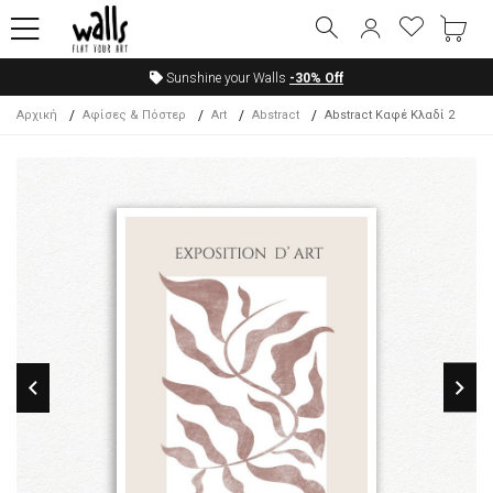
Sunshine your Walls
-30%
Off
Αρχική
Αφίσες & Πόστερ
Art
Abstract
Abstract Καφέ Κλαδί 2