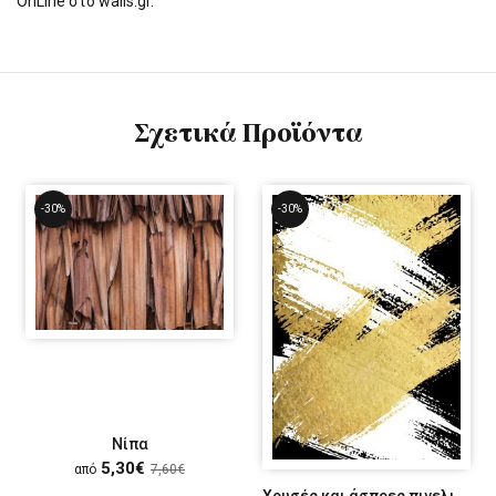
OnLine στο walls.gr.
Σχετικά Προϊόντα
-30%
-30%
Νίπα
5,30€
από
7,60€
Χρυσές και άσπρες πινελιές