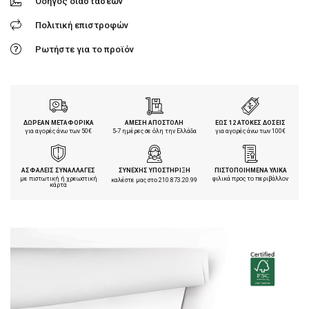
Οδηγός διαστάσεων
Πολιτική επιστροφών
Ρωτήστε για το προϊόν
ΔΩΡΕΑΝ ΜΕΤΑΦΟΡΙΚΑ
ΑΜΕΣΗ ΑΠΟΣΤΟΛΗ
ΕΩΣ 12 ΑΤΟΚΕΣ ΔΟΣΕΙΣ
για αγορές άνω των 50€
5-7 ημέρες σε όλη την Ελλάδα
για αγορές άνω των 100€
ΑΣΦΑΛΕΙΣ ΣΥΝΑΛΛΑΓΕΣ
ΣΥΝΕΧΗΣ ΥΠΟΣΤΗΡΙΞΗ
ΠΙΣΤΟΠΟΙΗΜΕΝΑ ΥΛΙΚΑ
με πιστωτική ή χρεωστική
φιλικά προς το περιβάλλον
καλέστε μας στο
210.873.20.99
κάρτα