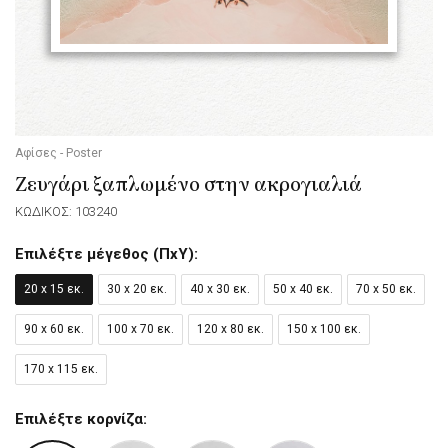
Αφίσες - Poster
Ζευγάρι ξαπλωμένο στην ακρογιαλιά
ΚΩΔΙΚΟΣ: 103240
Επιλέξτε μέγεθος (ΠxΥ):
20 x 15 εκ.
30 x 20 εκ.
40 x 30 εκ.
50 x 40 εκ.
70 x 50 εκ.
90 x 60 εκ.
100 x 70 εκ.
120 x 80 εκ.
150 x 100 εκ.
170 x 115 εκ.
Επιλέξτε κορνίζα: