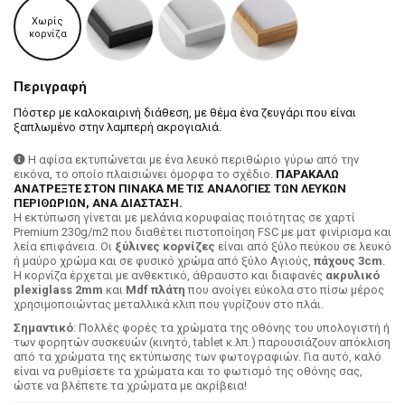
Χωρίς
κορνίζα
Περιγραφή
Πόστερ με καλοκαιρινή διάθεση, με θέμα ένα ζευγάρι που είναι
ξαπλωμένο στην λαμπερή ακρογιαλιά.
Η αφίσα εκτυπώνεται με ένα λευκό περιθώριο γύρω από την
εικόνα, το οποίο πλαισιώνει όμορφα το σχέδιο.
ΠΑΡΑΚΑΛΩ
ΑΝΑΤΡΕΞΤΕ ΣΤΟΝ ΠΙΝΑΚΑ ΜΕ ΤΙΣ ΑΝΑΛΟΓΙΕΣ ΤΩΝ ΛΕΥΚΩΝ
ΠΕΡΙΘΩΡΙΩΝ, ΑΝΑ ΔΙΑΣΤΑΣΗ.
H εκτύπωση γίνεται με μελάνια κορυφαίας ποιότητας σε χαρτί
Premium 230g/m2 που διαθέτει πιστοποίηση FSC με ματ φινίρισμα και
λεία επιφάνεια. Οι
ξύλινες κορνίζες
είναι από ξύλο πεύκου σε λευκό
ή μαύρο χρώμα και σε φυσικό χρώμα από ξύλο Αγιούς,
πάχους 3cm
.
Η κορνίζα έρχεται με ανθεκτικό, άθραυστο και διαφανές
ακρυλικό
plexiglass 2mm
και
Mdf πλάτη
που ανοίγει εύκολα στο πίσω μέρος
χρησιμοποιώντας μεταλλικά κλιπ που γυρίζουν στο πλάι.
Σημαντικό
: Πολλές φορές τα χρώματα της οθόνης του υπολογιστή ή
των φορητών συσκευών (κινητό, tablet κ.λπ.) παρουσιάζουν απόκλιση
από τα χρώματα της εκτύπωσης των φωτογραφιών. Για αυτό, καλό
είναι να ρυθμίσετε τα χρώματα και το φωτισμό της οθόνης σας,
ώστε να βλέπετε τα χρώματα με ακρίβεια!