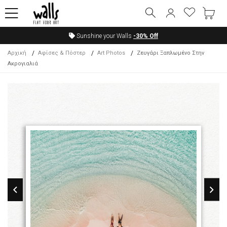
Sunshine your Walls
-30%
Off
Αρχική
Αφίσες & Πόστερ
Art Photos
Ζευγάρι Ξαπλωμένο Στην
Ακρογιαλιά