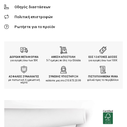
Οδηγός διαστάσεων
Πολιτική επιστροφών
Ρωτήστε για το προϊόν
ΔΩΡΕΑΝ ΜΕΤΑΦΟΡΙΚΑ
ΑΜΕΣΗ ΑΠΟΣΤΟΛΗ
ΕΩΣ 12 ΑΤΟΚΕΣ ΔΟΣΕΙΣ
για αγορές άνω των 50€
5-7 ημέρες σε όλη την Ελλάδα
για αγορές άνω των 100€
ΑΣΦΑΛΕΙΣ ΣΥΝΑΛΛΑΓΕΣ
ΣΥΝΕΧΗΣ ΥΠΟΣΤΗΡΙΞΗ
ΠΙΣΤΟΠΟΙΗΜΕΝΑ ΥΛΙΚΑ
με πιστωτική ή χρεωστική
φιλικά προς το περιβάλλον
καλέστε μας στο
210.873.20.99
κάρτα