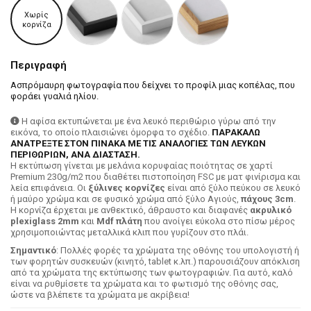
Χωρίς
κορνίζα
Περιγραφή
Ασπρόμαυρη φωτογραφία που δείχνει το προφίλ μιας κοπέλας, που
φοράει γυαλιά ηλίου.
Η αφίσα εκτυπώνεται με ένα λευκό περιθώριο γύρω από την
εικόνα, το οποίο πλαισιώνει όμορφα το σχέδιο.
ΠΑΡΑΚΑΛΩ
ΑΝΑΤΡΕΞΤΕ ΣΤΟΝ ΠΙΝΑΚΑ ΜΕ ΤΙΣ ΑΝΑΛΟΓΙΕΣ ΤΩΝ ΛΕΥΚΩΝ
ΠΕΡΙΘΩΡΙΩΝ, ΑΝΑ ΔΙΑΣΤΑΣΗ.
H εκτύπωση γίνεται με μελάνια κορυφαίας ποιότητας σε χαρτί
Premium 230g/m2 που διαθέτει πιστοποίηση FSC με ματ φινίρισμα και
λεία επιφάνεια. Οι
ξύλινες κορνίζες
είναι από ξύλο πεύκου σε λευκό
ή μαύρο χρώμα και σε φυσικό χρώμα από ξύλο Αγιούς,
πάχους 3cm
.
Η κορνίζα έρχεται με ανθεκτικό, άθραυστο και διαφανές
ακρυλικό
plexiglass 2mm
και
Mdf πλάτη
που ανοίγει εύκολα στο πίσω μέρος
χρησιμοποιώντας μεταλλικά κλιπ που γυρίζουν στο πλάι.
Σημαντικό
: Πολλές φορές τα χρώματα της οθόνης του υπολογιστή ή
των φορητών συσκευών (κινητό, tablet κ.λπ.) παρουσιάζουν απόκλιση
από τα χρώματα της εκτύπωσης των φωτογραφιών. Για αυτό, καλό
είναι να ρυθμίσετε τα χρώματα και το φωτισμό της οθόνης σας,
ώστε να βλέπετε τα χρώματα με ακρίβεια!