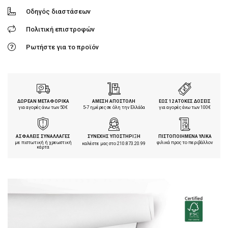
Οδηγός διαστάσεων
Πολιτική επιστροφών
Ρωτήστε για το προϊόν
ΔΩΡΕΑΝ ΜΕΤΑΦΟΡΙΚΑ
ΑΜΕΣΗ ΑΠΟΣΤΟΛΗ
ΕΩΣ 12 ΑΤΟΚΕΣ ΔΟΣΕΙΣ
για αγορές άνω των 50€
5-7 ημέρες σε όλη την Ελλάδα
για αγορές άνω των 100€
ΑΣΦΑΛΕΙΣ ΣΥΝΑΛΛΑΓΕΣ
ΣΥΝΕΧΗΣ ΥΠΟΣΤΗΡΙΞΗ
ΠΙΣΤΟΠΟΙΗΜΕΝΑ ΥΛΙΚΑ
με πιστωτική ή χρεωστική
φιλικά προς το περιβάλλον
καλέστε μας στο
210.873.20.99
κάρτα