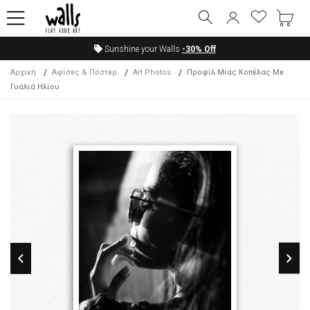
Sunshine your Walls
-30%
Off
Αρχική
Αφίσες & Πόστερ
Art Photos
Προφίλ Μιας Κοπέλας Με
Γυαλιά Ηλίου