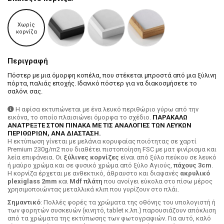
Χωρίς
κορνίζα
Περιγραφή
Πόστερ με μια όμορφη κοπέλα, που στέκεται μπροστά από μια ξύλινη
πόρτα, παλιάς εποχής. Ιδανικό πόστερ για να διακοσμήσετε το
σαλόνι σας.
Η αφίσα εκτυπώνεται με ένα λευκό περιθώριο γύρω από την
εικόνα, το οποίο πλαισιώνει όμορφα το σχέδιο.
ΠΑΡΑΚΑΛΩ
ΑΝΑΤΡΕΞΤΕ ΣΤΟΝ ΠΙΝΑΚΑ ΜΕ ΤΙΣ ΑΝΑΛΟΓΙΕΣ ΤΩΝ ΛΕΥΚΩΝ
ΠΕΡΙΘΩΡΙΩΝ, ΑΝΑ ΔΙΑΣΤΑΣΗ.
H εκτύπωση γίνεται με μελάνια κορυφαίας ποιότητας σε χαρτί
Premium 230g/m2 που διαθέτει πιστοποίηση FSC με ματ φινίρισμα και
λεία επιφάνεια. Οι
ξύλινες κορνίζες
είναι από ξύλο πεύκου σε λευκό
ή μαύρο χρώμα και σε φυσικό χρώμα από ξύλο Αγιούς,
πάχους 3cm
.
Η κορνίζα έρχεται με ανθεκτικό, άθραυστο και διαφανές
ακρυλικό
plexiglass 2mm
και
Mdf πλάτη
που ανοίγει εύκολα στο πίσω μέρος
χρησιμοποιώντας μεταλλικά κλιπ που γυρίζουν στο πλάι.
Σημαντικό
: Πολλές φορές τα χρώματα της οθόνης του υπολογιστή ή
των φορητών συσκευών (κινητό, tablet κ.λπ.) παρουσιάζουν απόκλιση
από τα χρώματα της εκτύπωσης των φωτογραφιών. Για αυτό, καλό