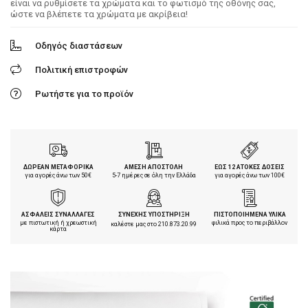
είναι να ρυθμίσετε τα χρώματα και το φωτισμό της οθόνης σας,
ώστε να βλέπετε τα χρώματα με ακρίβεια!
Οδηγός διαστάσεων
Πολιτική επιστροφών
Ρωτήστε για το προϊόν
ΔΩΡΕΑΝ ΜΕΤΑΦΟΡΙΚΑ
ΑΜΕΣΗ ΑΠΟΣΤΟΛΗ
ΕΩΣ 12 ΑΤΟΚΕΣ ΔΟΣΕΙΣ
για αγορές άνω των 50€
5-7 ημέρες σε όλη την Ελλάδα
για αγορές άνω των 100€
ΑΣΦΑΛΕΙΣ ΣΥΝΑΛΛΑΓΕΣ
ΣΥΝΕΧΗΣ ΥΠΟΣΤΗΡΙΞΗ
ΠΙΣΤΟΠΟΙΗΜΕΝΑ ΥΛΙΚΑ
με πιστωτική ή χρεωστική
φιλικά προς το περιβάλλον
καλέστε μας στο
210.873.20.99
κάρτα