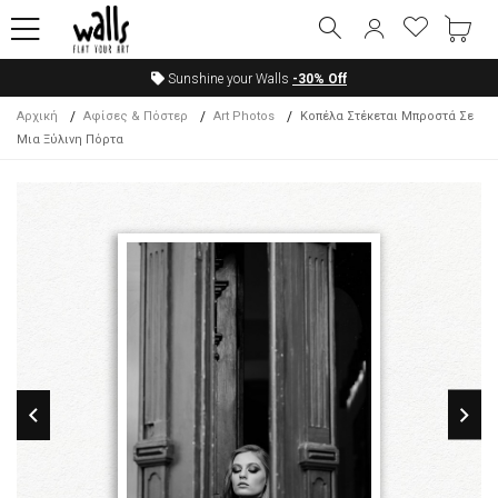
Sunshine your Walls
-30%
Off
Αρχική
Αφίσες & Πόστερ
Art Photos
Κοπέλα Στέκεται Μπροστά Σε
Μια Ξύλινη Πόρτα