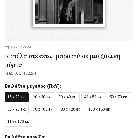
Αφίσες - Poster
Κοπέλα στέκεται μπροστά σε μια ξύλινη
πόρτα
ΚΩΔΙΚΟΣ: 102294
Επιλέξτε μέγεθος (ΠxΥ):
15 x 20 εκ.
20 x 30 εκ.
30 x 40 εκ.
40 x 50 εκ.
50 x 70 εκ.
60 x 90 εκ.
70 x 100 εκ.
80 x 120 εκ.
100 x 150 εκ.
115 x 170 εκ.
Επιλέξτε κορνίζα: