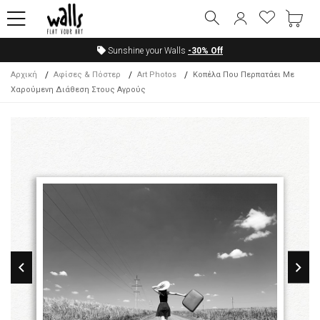
Sunshine your Walls
-30%
Off
Αρχική
Αφίσες & Πόστερ
Art Photos
Κοπέλα Που Περπατάει Με
Χαρούμενη Διάθεση Στους Αγρούς