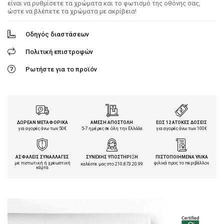
είναι να ρυθμίσετε τα χρώματα και το φωτισμό της οθόνης σας,
ώστε να βλέπετε τα χρώματα με ακρίβεια!
Οδηγός διαστάσεων
Πολιτική επιστροφών
Ρωτήστε για το προϊόν
ΔΩΡΕΑΝ ΜΕΤΑΦΟΡΙΚΑ
ΑΜΕΣΗ ΑΠΟΣΤΟΛΗ
ΕΩΣ 12 ΑΤΟΚΕΣ ΔΟΣΕΙΣ
για αγορές άνω των 50€
5-7 ημέρες σε όλη την Ελλάδα
για αγορές άνω των 100€
ΑΣΦΑΛΕΙΣ ΣΥΝΑΛΛΑΓΕΣ
ΣΥΝΕΧΗΣ ΥΠΟΣΤΗΡΙΞΗ
ΠΙΣΤΟΠΟΙΗΜΕΝΑ ΥΛΙΚΑ
με πιστωτική ή χρεωστική
φιλικά προς το περιβάλλον
καλέστε μας στο
210.873.20.99
κάρτα