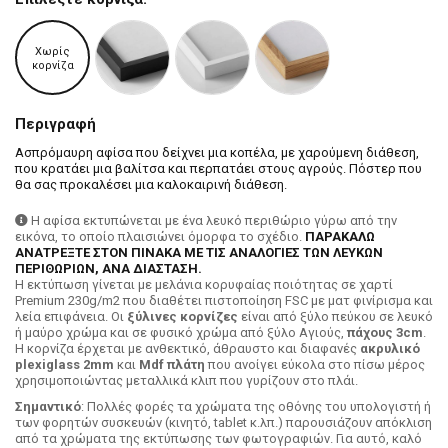
Χωρίς
κορνίζα
Περιγραφή
Ασπρόμαυρη αφίσα που δείχνει μια κοπέλα, με χαρούμενη διάθεση,
που κρατάει μια βαλίτσα και περπατάει στους αγρούς. Πόστερ που
θα σας προκαλέσει μια καλοκαιρινή διάθεση.
Η αφίσα εκτυπώνεται με ένα λευκό περιθώριο γύρω από την
εικόνα, το οποίο πλαισιώνει όμορφα το σχέδιο.
ΠΑΡΑΚΑΛΩ
ΑΝΑΤΡΕΞΤΕ ΣΤΟΝ ΠΙΝΑΚΑ ΜΕ ΤΙΣ ΑΝΑΛΟΓΙΕΣ ΤΩΝ ΛΕΥΚΩΝ
ΠΕΡΙΘΩΡΙΩΝ, ΑΝΑ ΔΙΑΣΤΑΣΗ.
H εκτύπωση γίνεται με μελάνια κορυφαίας ποιότητας σε χαρτί
Premium 230g/m2 που διαθέτει πιστοποίηση FSC με ματ φινίρισμα και
λεία επιφάνεια. Οι
ξύλινες κορνίζες
είναι από ξύλο πεύκου σε λευκό
ή μαύρο χρώμα και σε φυσικό χρώμα από ξύλο Αγιούς,
πάχους 3cm
.
Η κορνίζα έρχεται με ανθεκτικό, άθραυστο και διαφανές
ακρυλικό
plexiglass 2mm
και
Mdf πλάτη
που ανοίγει εύκολα στο πίσω μέρος
χρησιμοποιώντας μεταλλικά κλιπ που γυρίζουν στο πλάι.
Σημαντικό
: Πολλές φορές τα χρώματα της οθόνης του υπολογιστή ή
των φορητών συσκευών (κινητό, tablet κ.λπ.) παρουσιάζουν απόκλιση
από τα χρώματα της εκτύπωσης των φωτογραφιών. Για αυτό, καλό