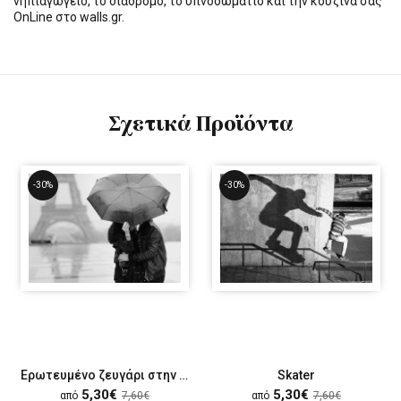
νηπιαγωγείο, το διάδρομο, το υπνοδωμάτιο και την κουζίνα σας
OnLine στο walls.gr.
Σχετικά Προϊόντα
-30%
-30%
Ερωτευμένο ζευγάρι στην βροχή
Skater
5,30€
5,30€
από
7,60€
από
7,60€