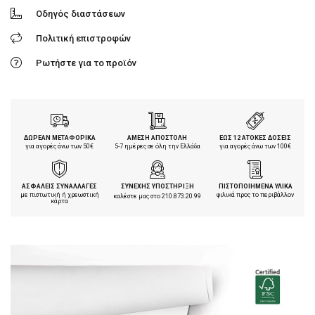
Οδηγός διαστάσεων
Πολιτική επιστροφών
Ρωτήστε για το προϊόν
ΔΩΡΕΑΝ ΜΕΤΑΦΟΡΙΚΑ
ΑΜΕΣΗ ΑΠΟΣΤΟΛΗ
ΕΩΣ 12 ΑΤΟΚΕΣ ΔΟΣΕΙΣ
για αγορές άνω των 50€
5-7 ημέρες σε όλη την Ελλάδα
για αγορές άνω των 100€
ΑΣΦΑΛΕΙΣ ΣΥΝΑΛΛΑΓΕΣ
ΣΥΝΕΧΗΣ ΥΠΟΣΤΗΡΙΞΗ
ΠΙΣΤΟΠΟΙΗΜΕΝΑ ΥΛΙΚΑ
με πιστωτική ή χρεωστική
φιλικά προς το περιβάλλον
καλέστε μας στο
210.873.20.99
κάρτα