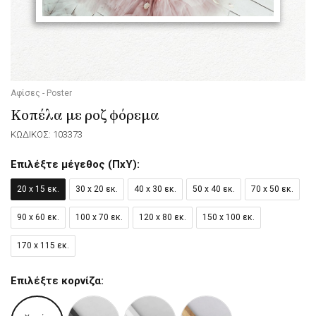
Αφίσες - Poster
Κοπέλα με ροζ φόρεμα
ΚΩΔΙΚΟΣ: 103373
Επιλέξτε μέγεθος (ΠxΥ):
20 x 15 εκ.
30 x 20 εκ.
40 x 30 εκ.
50 x 40 εκ.
70 x 50 εκ.
90 x 60 εκ.
100 x 70 εκ.
120 x 80 εκ.
150 x 100 εκ.
170 x 115 εκ.
Επιλέξτε κορνίζα: