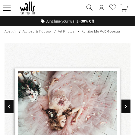
Sunshine your Walls
-30%
Off
Αρχική
Αφίσες & Πόστερ
Art Photos
Κοπέλα Με Ροζ Φόρεμα