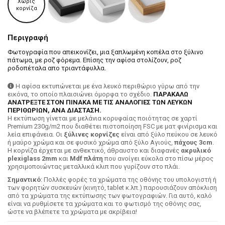
Χωρίς
κορνίζα
Περιγραφή
Φωτογραφία που απεικονίζει, μια ξαπλωμένη κοπέλα στο ξύλινο
πάτωμα, με ροζ φόρεμα. Επίσης την αφίσα στολίζουν, ροζ
ροδοπέταλα απο τριαντάφυλλα.
Η αφίσα εκτυπώνεται με ένα λευκό περιθώριο γύρω από την
εικόνα, το οποίο πλαισιώνει όμορφα το σχέδιο.
ΠΑΡΑΚΑΛΩ
ΑΝΑΤΡΕΞΤΕ ΣΤΟΝ ΠΙΝΑΚΑ ΜΕ ΤΙΣ ΑΝΑΛΟΓΙΕΣ ΤΩΝ ΛΕΥΚΩΝ
ΠΕΡΙΘΩΡΙΩΝ, ΑΝΑ ΔΙΑΣΤΑΣΗ.
H εκτύπωση γίνεται με μελάνια κορυφαίας ποιότητας σε χαρτί
Premium 230g/m2 που διαθέτει πιστοποίηση FSC με ματ φινίρισμα και
λεία επιφάνεια. Οι
ξύλινες κορνίζες
είναι από ξύλο πεύκου σε λευκό
ή μαύρο χρώμα και σε φυσικό χρώμα από ξύλο Αγιούς,
πάχους 3cm
.
Η κορνίζα έρχεται με ανθεκτικό, άθραυστο και διαφανές
ακρυλικό
plexiglass 2mm
και
Mdf πλάτη
που ανοίγει εύκολα στο πίσω μέρος
χρησιμοποιώντας μεταλλικά κλιπ που γυρίζουν στο πλάι.
Σημαντικό
: Πολλές φορές τα χρώματα της οθόνης του υπολογιστή ή
των φορητών συσκευών (κινητό, tablet κ.λπ.) παρουσιάζουν απόκλιση
από τα χρώματα της εκτύπωσης των φωτογραφιών. Για αυτό, καλό
είναι να ρυθμίσετε τα χρώματα και το φωτισμό της οθόνης σας,
ώστε να βλέπετε τα χρώματα με ακρίβεια!