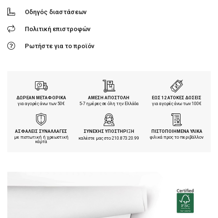
Οδηγός διαστάσεων
Πολιτική επιστροφών
Ρωτήστε για το προϊόν
ΔΩΡΕΑΝ ΜΕΤΑΦΟΡΙΚΑ
ΑΜΕΣΗ ΑΠΟΣΤΟΛΗ
ΕΩΣ 12 ΑΤΟΚΕΣ ΔΟΣΕΙΣ
για αγορές άνω των 50€
5-7 ημέρες σε όλη την Ελλάδα
για αγορές άνω των 100€
ΑΣΦΑΛΕΙΣ ΣΥΝΑΛΛΑΓΕΣ
ΣΥΝΕΧΗΣ ΥΠΟΣΤΗΡΙΞΗ
ΠΙΣΤΟΠΟΙΗΜΕΝΑ ΥΛΙΚΑ
με πιστωτική ή χρεωστική
φιλικά προς το περιβάλλον
καλέστε μας στο
210.873.20.99
κάρτα