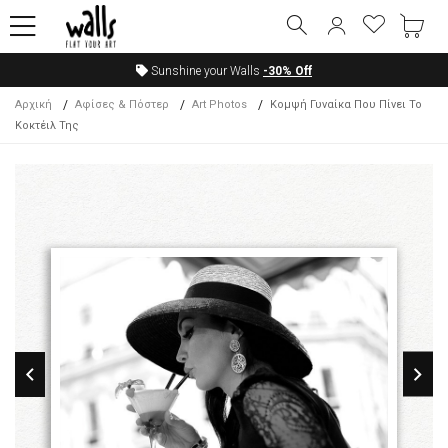
Sunshine your Walls
-30%
Off
Αρχική
Αφίσες & Πόστερ
Art Photos
Κομψή Γυναίκα Που Πίνει Το
Κοκτέιλ Της