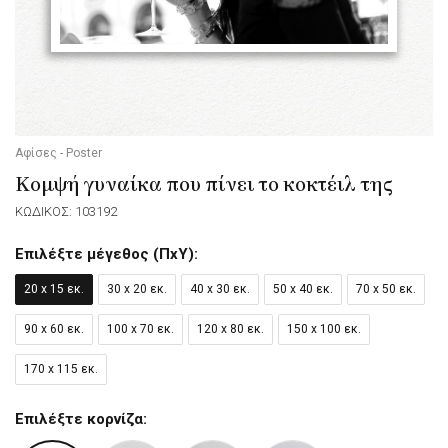
Αφίσες - Poster
Κομψή γυναίκα που πίνει το κοκτέιλ της
ΚΩΔΙΚΟΣ: 103192
Επιλέξτε μέγεθος (ΠxΥ):
20 x 15 εκ.
30 x 20 εκ.
40 x 30 εκ.
50 x 40 εκ.
70 x 50 εκ.
90 x 60 εκ.
100 x 70 εκ.
120 x 80 εκ.
150 x 100 εκ.
170 x 115 εκ.
Επιλέξτε κορνίζα: