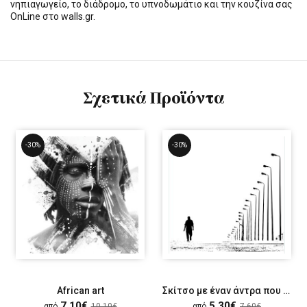
νηπιαγωγείο, το διάδρομο, το υπνοδωμάτιο και την κουζίνα σας
OnLine στο walls.gr.
Σχετικά Προϊόντα
-30%
-30%
African art
Σκίτσο με έναν άντρα που περπατάει στον δρόμο
7,10€
5,30€
από
10,10€
από
7,60€