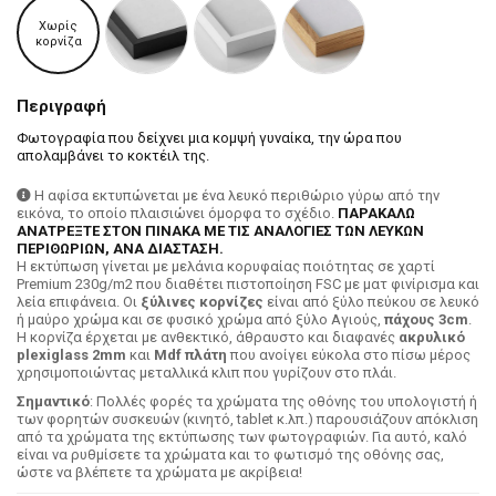
Χωρίς
κορνίζα
Περιγραφή
Φωτογραφία που δείχνει μια κομψή γυναίκα, την ώρα που
απολαμβάνει το κοκτέιλ της.
Η αφίσα εκτυπώνεται με ένα λευκό περιθώριο γύρω από την
εικόνα, το οποίο πλαισιώνει όμορφα το σχέδιο.
ΠΑΡΑΚΑΛΩ
ΑΝΑΤΡΕΞΤΕ ΣΤΟΝ ΠΙΝΑΚΑ ΜΕ ΤΙΣ ΑΝΑΛΟΓΙΕΣ ΤΩΝ ΛΕΥΚΩΝ
ΠΕΡΙΘΩΡΙΩΝ, ΑΝΑ ΔΙΑΣΤΑΣΗ.
H εκτύπωση γίνεται με μελάνια κορυφαίας ποιότητας σε χαρτί
Premium 230g/m2 που διαθέτει πιστοποίηση FSC με ματ φινίρισμα και
λεία επιφάνεια. Οι
ξύλινες κορνίζες
είναι από ξύλο πεύκου σε λευκό
ή μαύρο χρώμα και σε φυσικό χρώμα από ξύλο Αγιούς,
πάχους 3cm
.
Η κορνίζα έρχεται με ανθεκτικό, άθραυστο και διαφανές
ακρυλικό
plexiglass 2mm
και
Mdf πλάτη
που ανοίγει εύκολα στο πίσω μέρος
χρησιμοποιώντας μεταλλικά κλιπ που γυρίζουν στο πλάι.
Σημαντικό
: Πολλές φορές τα χρώματα της οθόνης του υπολογιστή ή
των φορητών συσκευών (κινητό, tablet κ.λπ.) παρουσιάζουν απόκλιση
από τα χρώματα της εκτύπωσης των φωτογραφιών. Για αυτό, καλό
είναι να ρυθμίσετε τα χρώματα και το φωτισμό της οθόνης σας,
ώστε να βλέπετε τα χρώματα με ακρίβεια!