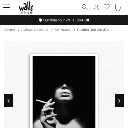
Sunshine your Walls
-30%
Off
Αρχική
Αφίσες & Πόστερ
Art Photos
Γυναίκα Που Καπνίζει