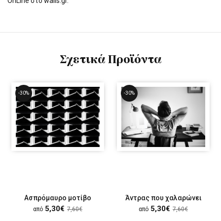
OnLine στο walls.gr.
Σχετικά Προϊόντα
-30%
-30%
Ασπρόμαυρο μοτίβο
Άντρας που χαλαρώνει
5,30€
5,30€
από
7,60€
από
7,60€