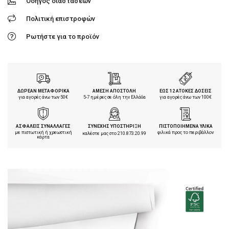
Οδηγός διαστάσεων
Πολιτική επιστροφών
Ρωτήστε για το προϊόν
ΔΩΡΕΑΝ ΜΕΤΑΦΟΡΙΚΑ
ΑΜΕΣΗ ΑΠΟΣΤΟΛΗ
ΕΩΣ 12 ΑΤΟΚΕΣ ΔΟΣΕΙΣ
για αγορές άνω των 50€
5-7 ημέρες σε όλη την Ελλάδα
για αγορές άνω των 100€
ΑΣΦΑΛΕΙΣ ΣΥΝΑΛΛΑΓΕΣ
ΣΥΝΕΧΗΣ ΥΠΟΣΤΗΡΙΞΗ
ΠΙΣΤΟΠΟΙΗΜΕΝΑ ΥΛΙΚΑ
με πιστωτική ή χρεωστική
φιλικά προς το περιβάλλον
καλέστε μας στο
210.873.20.99
κάρτα