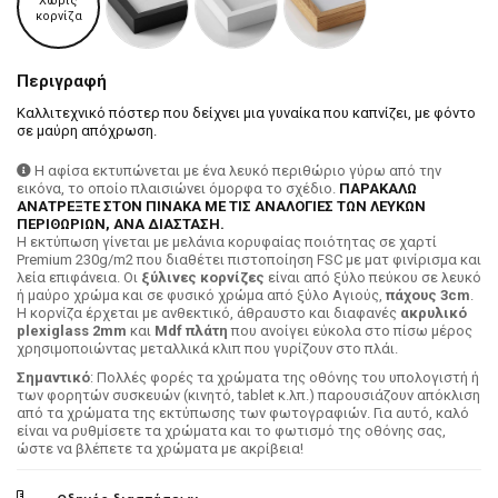
Χωρίς
κορνίζα
Περιγραφή
Καλλιτεχνικό πόστερ που δείχνει μια γυναίκα που καπνίζει, με φόντο
σε μαύρη απόχρωση.
Η αφίσα εκτυπώνεται με ένα λευκό περιθώριο γύρω από την
εικόνα, το οποίο πλαισιώνει όμορφα το σχέδιο.
ΠΑΡΑΚΑΛΩ
ΑΝΑΤΡΕΞΤΕ ΣΤΟΝ ΠΙΝΑΚΑ ΜΕ ΤΙΣ ΑΝΑΛΟΓΙΕΣ ΤΩΝ ΛΕΥΚΩΝ
ΠΕΡΙΘΩΡΙΩΝ, ΑΝΑ ΔΙΑΣΤΑΣΗ.
H εκτύπωση γίνεται με μελάνια κορυφαίας ποιότητας σε χαρτί
Premium 230g/m2 που διαθέτει πιστοποίηση FSC με ματ φινίρισμα και
λεία επιφάνεια. Οι
ξύλινες κορνίζες
είναι από ξύλο πεύκου σε λευκό
ή μαύρο χρώμα και σε φυσικό χρώμα από ξύλο Αγιούς,
πάχους 3cm
.
Η κορνίζα έρχεται με ανθεκτικό, άθραυστο και διαφανές
ακρυλικό
plexiglass 2mm
και
Mdf πλάτη
που ανοίγει εύκολα στο πίσω μέρος
χρησιμοποιώντας μεταλλικά κλιπ που γυρίζουν στο πλάι.
Σημαντικό
: Πολλές φορές τα χρώματα της οθόνης του υπολογιστή ή
των φορητών συσκευών (κινητό, tablet κ.λπ.) παρουσιάζουν απόκλιση
από τα χρώματα της εκτύπωσης των φωτογραφιών. Για αυτό, καλό
είναι να ρυθμίσετε τα χρώματα και το φωτισμό της οθόνης σας,
ώστε να βλέπετε τα χρώματα με ακρίβεια!