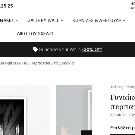
H
.25.25
ΙΝΑΚΕΣ
GALLERY WALL
ΚΟΡΝΙΖΕΣ & ΑΞΕΣΟΥΑΡ
Σπί
ΙΝΑΚΕΣ
GALLERY WALL
ΚΟΡΝΙΖΕΣ & ΑΞΕΣΟΥΑΡ
ΔΙΚΟ ΣΟΥ ΣΧΕΔΙΟ
ΔΙΚΟ ΣΟΥ ΣΧΕΔΙΟ
Sunshine your Walls
-30%
Off
 Με Ομπρέλα Που Περπατάει Στα Σοκάκια
Αφίσες - Poste
Γυναίκ
περπατ
ΚΩΔΙΚΟΣ: 102
Επιλέξτε μ