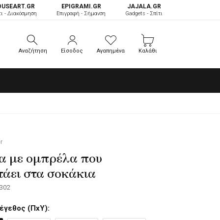
OUSEART.GR
ΕPIGRAMI.GR
JAJALA.GR
τι - Διακόσμηση
Επιγραφή - Σήμανση
Gadgets - Σπίτι
Αναζήτηση
Είσοδος
Αγαπημένα
Καλάθι
Αναζήτηση
Είσοδος
Αγαπημένα
Καλάθι
r
α με ομπρέλα που
άει στα σοκάκια
302
έγεθος (ΠxΥ):