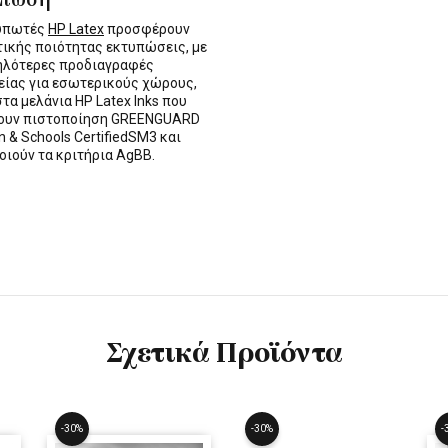
τυπωτές
HP Latex
προσφέρουν
τικής ποιότητας εκτυπώσεις, με
ηλότερες προδιαγραφές
ίας για εσωτερικούς χώρους,
στα μελάνια HP Latex Inks που
τουν πιστοποίηση GREENGUARD
n & Schools CertifiedSM3 και
οιούν τα κριτήρια AgBB.
Σχετικά Προϊόντα
-30%
-30%
-