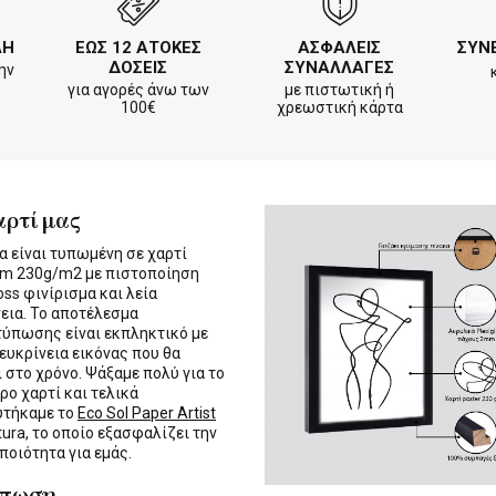
ΛΗ
ΕΩΣ 12 ΑΤΟΚΕΣ
ΑΣΦΑΛΕΙΣ
ΣΥΝ
ΔΟΣΕΙΣ
ΣΥΝΑΛΛΑΓΕΣ
ην
για αγορές άνω των
με πιστωτική ή
100€
χρεωστική κάρτα
αρτί μας
α είναι τυπωμένη σε χαρτί
m 230g/m2 με πιστοποίηση
oss φινίρισμα και λεία
εια. Το αποτέλεσμα
τύπωσης είναι εκπληκτικό με
 ευκρίνεια εικόνας που θα
ι στο χρόνο. Ψάξαμε πολύ για το
ρο χαρτί και τελικά
υτήκαμε το
Eco Sol Paper Artist
tura, το οποίο εξασφαλίζει την
 ποιότητα για εμάς.
ύπωση