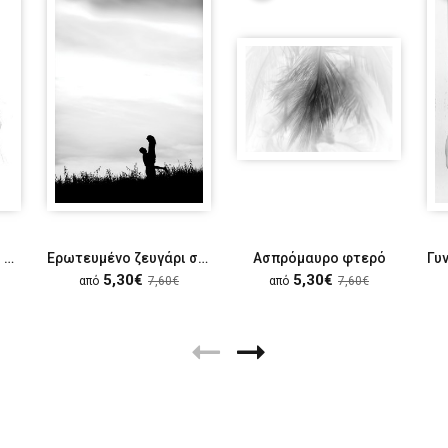
Σύνθεση με γυναικείο κεφάλι και τοπίο με πουλιά
Ερωτευμένο ζευγάρι στο λιβάδι
Ασπρόμαυρο φτερό
5,30€
5,30€
από
7,60€
από
7,60€