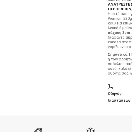
ΑΝΑΤΡΕΞΤΕ 
ΠΕΡΙΘΩΡΙΩΝ,
H εκτύπωση γ
Premium 230g
και λεία επιφ
λευκό ή μαύρ
πάχους 3cm
.
διαφανές
ακρ
εύκολα στο π
γυρίζουν στο 
Σημαντικό
: 
ή των φορητών
απόκλιση απ
αυτό, καλό ε
οθόνης σας, 
Οδηγός
διαστάσεων