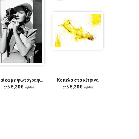
Γυναίκα με φωτογραφική μηχανή
Κοπέλα στα κίτρινα
5,30€
5,30€
5,30
από
7,60€
από
7,60€
από