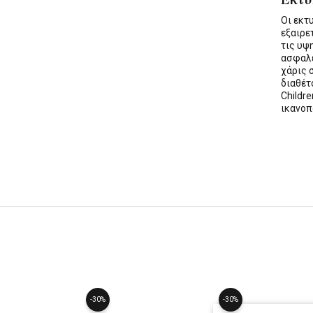
Οι εκ
εξαιρε
τις υψ
ασφαλε
χάρις 
διαθέ
Childre
ικανοπ
-30%
-30%