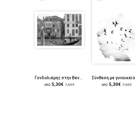
Γονδολιέρης στην Βενετία
5,30€
5,30€
από
7,60€
από
7,60€