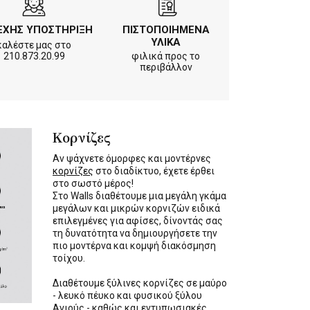
ΕΧΗΣ ΥΠΟΣΤΗΡΙΞΗ
ΠΙΣΤΟΠΟΙΗΜΕΝΑ
ΥΛΙΚΑ
καλέστε μας στο
210.873.20.99
φιλικά προς το
περιβάλλον
Κορνίζες
Αν ψάχνετε όμορφες και μοντέρνες
κορνίζες
στο διαδίκτυο, έχετε έρθει
στο σωστό μέρος!
Στο Walls διαθέτουμε μια μεγάλη γκάμα
μεγάλων και μικρών κορνιζών ειδικά
επιλεγμένες για αφίσες, δίνοντάς σας
τη δυνατότητα να δημιουργήσετε την
πιο μοντέρνα και κομψή διακόσμηση
τοίχου.
Διαθέτουμε ξύλινες κορνίζες σε μαύρο
- λευκό πέυκο και φυσικού ξύλου
Αγιούς - καθώς και εντυπωσιακές