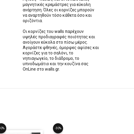
μαγνητικές κρεμάστρες για εύκολη
ανάρτηση. Όλες οι κορνίζες μπορούν
να αναρτηθούν τόσο κάθετα όσο και
οριζόντια.
Οι κορνίζες του walls παρέχουν
υψηλές προδιαγραφές ποιότητας και
ανοίγουν εύκολα στο πίσω μέρος.
Αγοράστε φθηνές, όμορφες αφίσες και
κορνίζες για το σαλόνι, το
νηπιαγωγείο, το διάδρομο, το
υπνοδωμάτιο και την κουζίνα σας
OnLine στο walls.gr.
30%
-30%
-30%