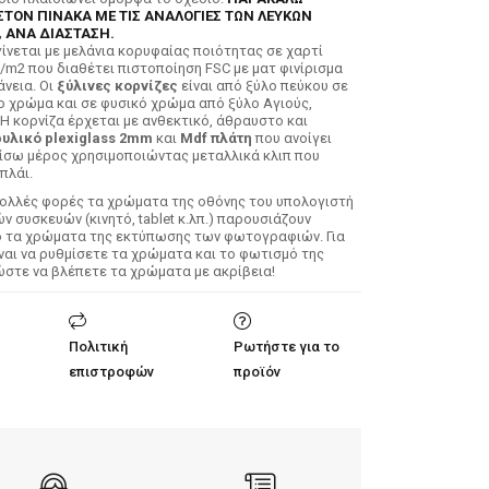
ΣΤΟΝ ΠΙΝΑΚΑ ΜΕ ΤΙΣ ΑΝΑΛΟΓΙΕΣ ΤΩΝ ΛΕΥΚΩΝ
 ΑΝΑ ΔΙΑΣΤΑΣΗ.
ίνεται με μελάνια κορυφαίας ποιότητας σε χαρτί
/m2 που διαθέτει πιστοποίηση FSC με ματ φινίρισμα
άνεια. Οι
ξύλινες κορνίζες
είναι από ξύλο πεύκου σε
ο χρώμα και σε φυσικό χρώμα από ξύλο Αγιούς,
 Η κορνίζα έρχεται με ανθεκτικό, άθραυστο και
υλικό plexiglass 2mm
και
Mdf πλάτη
που ανοίγει
ίσω μέρος χρησιμοποιώντας μεταλλικά κλιπ που
πλάι.
Πολλές φορές τα χρώματα της οθόνης του υπολογιστή
 συσκευών (κινητό, tablet κ.λπ.) παρουσιάζουν
ό τα χρώματα της εκτύπωσης των φωτογραφιών. Για
ίναι να ρυθμίσετε τα χρώματα και το φωτισμό της
ώστε να βλέπετε τα χρώματα με ακρίβεια!
Πολιτική
Ρωτήστε για το
επιστροφών
προϊόν