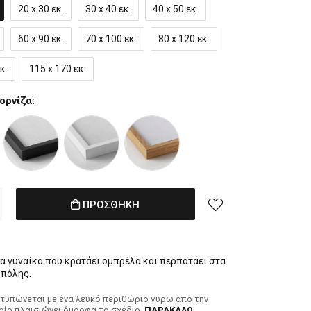
20 x 30 εκ.
30 x 40 εκ.
40 x 50 εκ.
60 x 90 εκ.
70 x 100 εκ.
80 x 120 εκ.
κ.
115 x 170 εκ.
ορνίζα:
ΠΡΟΣΘΗΚΗ
ια γυναίκα που κρατάει ομπρέλα και περπατάει στα
 πόλης.
κτυπώνεται με ένα λευκό περιθώριο γύρω από την
ποίο πλαισιώνει όμορφα το σχέδιο.
ΠΑΡΑΚΑΛΩ