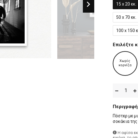
15 x 20 εκ.
50 x 70 εκ.
100 x 150 ε
Επιλέξτε κ
Χωρίς
κορνίζα
Περιγραφή
Πόστερ με μ
σοκάκια της
Η αφίσα ε
εικόνα, το ο