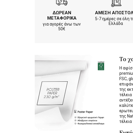
ΔΩΡΕΑΝ
ΑΜΕΣΗ ΑΠΟΣΤΟ
ΜΕΤΑΦΟΡΙΚΑ
5-7 ημέρες σε όλη τ
Ελλάδα
για αγορές άνω των
50€
Το χ
Η αφίσ
premiu
FSC, gl
επιφάν
της εκ
τέλεια
αντέξε
καλύτε
ερωτε
της Na
τέλεια
Εκτ