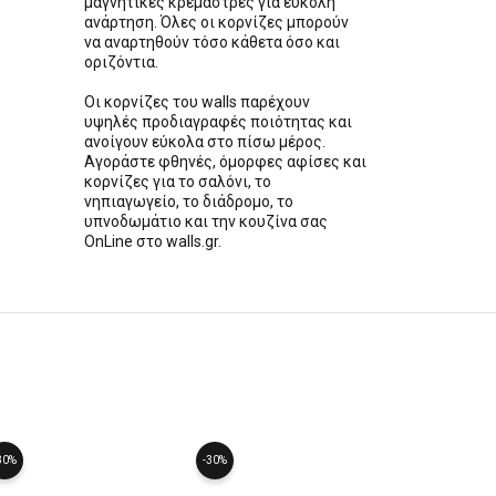
μαγνητικές κρεμάστρες για εύκολη
ανάρτηση. Όλες οι κορνίζες μπορούν
να αναρτηθούν τόσο κάθετα όσο και
οριζόντια.
Οι κορνίζες του walls παρέχουν
υψηλές προδιαγραφές ποιότητας και
ανοίγουν εύκολα στο πίσω μέρος.
Αγοράστε φθηνές, όμορφες αφίσες και
κορνίζες για το σαλόνι, το
νηπιαγωγείο, το διάδρομο, το
υπνοδωμάτιο και την κουζίνα σας
OnLine στο walls.gr.
30%
-30%
-30%