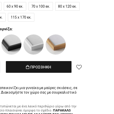
60 x 90 εκ.
70 x 100 εκ.
80 x 120 εκ.
κ.
115 x 170 εκ.
ορνίζα:
ΠΡΟΣΘΗΚΗ
πεικονίζει μια γυναίκα με μαύρες σκιάσεις, σε
.Διακοσμήστε τον χώρο σας με σουρεαλιστικό
κτυπώνεται με ένα λευκό περιθώριο γύρω από την
ποίο πλαισιώνει όμορφα το σχέδιο.
ΠΑΡΑΚΑΛΩ