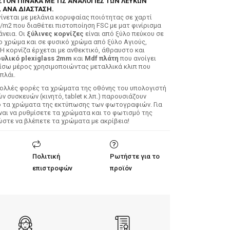
ΣΤΟΝ ΠΙΝΑΚΑ ΜΕ ΤΙΣ ΑΝΑΛΟΓΙΕΣ ΤΩΝ ΛΕΥΚΩΝ
 ΑΝΑ ΔΙΑΣΤΑΣΗ.
ίνεται με μελάνια κορυφαίας ποιότητας σε χαρτί
/m2 που διαθέτει πιστοποίηση FSC με ματ φινίρισμα
άνεια. Οι
ξύλινες κορνίζες
είναι από ξύλο πεύκου σε
ο χρώμα και σε φυσικό χρώμα από ξύλο Αγιούς,
 Η κορνίζα έρχεται με ανθεκτικό, άθραυστο και
υλικό plexiglass 2mm
και
Mdf πλάτη
που ανοίγει
ίσω μέρος χρησιμοποιώντας μεταλλικά κλιπ που
πλάι.
Πολλές φορές τα χρώματα της οθόνης του υπολογιστή
 συσκευών (κινητό, tablet κ.λπ.) παρουσιάζουν
ό τα χρώματα της εκτύπωσης των φωτογραφιών. Για
ίναι να ρυθμίσετε τα χρώματα και το φωτισμό της
ώστε να βλέπετε τα χρώματα με ακρίβεια!
Πολιτική
Ρωτήστε για το
επιστροφών
προϊόν