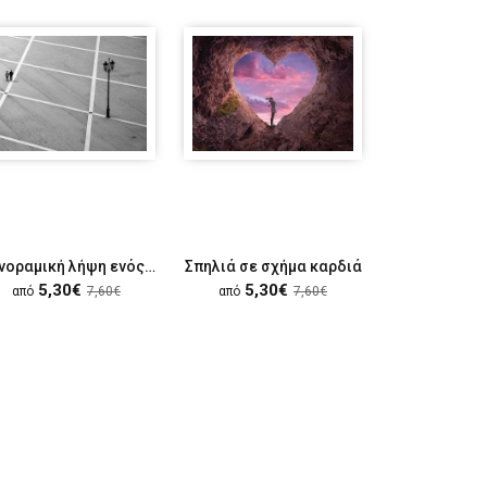
Πανοραμική λήψη ενός πεζόδρομου
Σπηλιά σε σχήμα καρδιά
Πορτραίτο
5,30€
5,30€
5,30
από
7,60€
από
7,60€
από