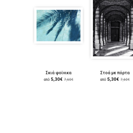
Σκιά φοίνικα
Στοά με πόρτα
5,30€
5,30€
από
7,60€
από
7,60€