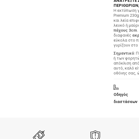
ΑΝΑΤΡΕΞΤΕ 
ΠΕΡΙΘΩΡΙΩΝ,
H εκτύπωση γ
Premium 230g
και λεία επιφ
λευκό ή μαύρ
πάχους 3cm
.
διαφανές
ακρ
εύκολα στο π
γυρίζουν στο 
Σημαντικό
: 
ή των φορητών
απόκλιση απ
αυτό, καλό ε
οθόνης σας, 
Οδηγός
διαστάσεων