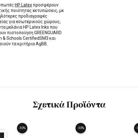
τυπωτές
HP Latex
προσφέρουν
τικής ποιότητας εκτυπώσεις, με
ηλότερες προδιαγραφές
ίας για εσωτερικούς χώρους,
στα μελάνια HP Latex Inks που
τουν πιστοποίηση GREENGUARD
n & Schools CertifiedSM3 και
οιούν τα κριτήρια AgBB.
Σχετικά Προϊόντα
-30%
-30%
-