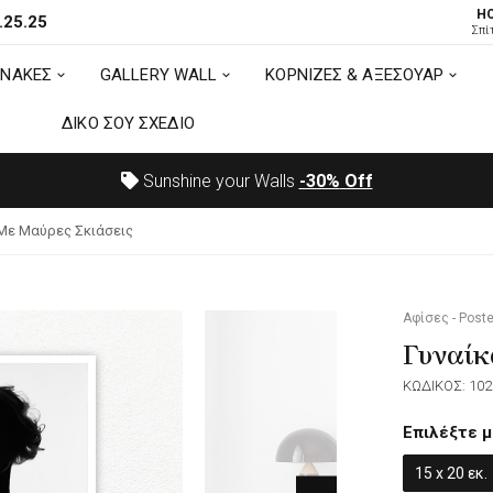
H
.25.25
ΙΝΑΚΕΣ
GALLERY WALL
ΚΟΡΝΙΖΕΣ & ΑΞΕΣΟΥΑΡ
Σπί
ΙΝΑΚΕΣ
GALLERY WALL
ΚΟΡΝΙΖΕΣ & ΑΞΕΣΟΥΑΡ
ΔΙΚΟ ΣΟΥ ΣΧΕΔΙΟ
ΔΙΚΟ ΣΟΥ ΣΧΕΔΙΟ
Sunshine your Walls
-30%
Off
 Με Μαύρες Σκιάσεις
Αφίσες - Poste
Γυναίκ
ΚΩΔΙΚΟΣ: 102
Επιλέξτε μ
15 x 20 εκ.