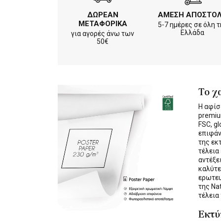
ΔΩΡΕΑΝ
ΑΜΕΣΗ ΑΠΟΣΤΟ
ΜΕΤΑΦΟΡΙΚΑ
5-7 ημέρες σε όλη τ
Ελλάδα
για αγορές άνω των
50€
Το χ
Η αφίσ
premiu
FSC, gl
επιφάν
της εκ
τέλεια
αντέξε
καλύτε
ερωτε
της Na
τέλεια
Εκτ