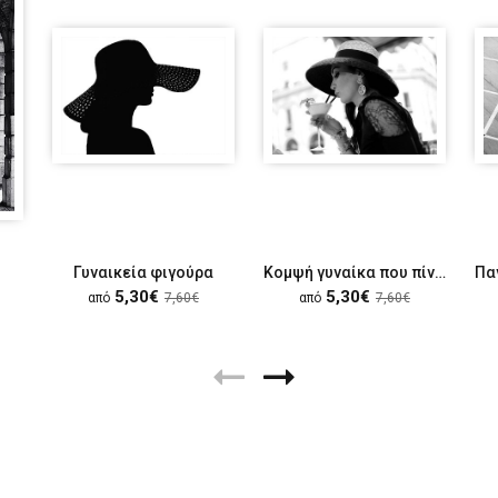
Γυναικεία φιγούρα
Κομψή γυναίκα που πίνει το κοκτέιλ της
5,30€
5,30€
από
7,60€
από
7,60€