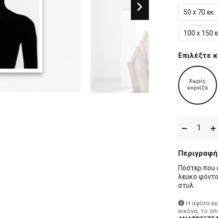
50 x 70 εκ.
100 x 150 ε
Επιλέξτε κ
Χωρίς
κορνίζα
Περιγραφή
Πόστερ που α
λευκό φόντο
στυλ.
Η αφίσα ε
εικόνα, το ο