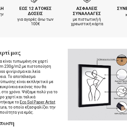
ΛΗ
ΕΩΣ 12 ΑΤΟΚΕΣ
ΑΣΦΑΛΕΙΣ
ΣΥΝ
ΔΟΣΕΙΣ
ΣΥΝΑΛΛΑΓΕΣ
ην
για αγορές άνω των
με πιστωτική ή
100€
χρεωστική κάρτα
αρτί μας
α είναι τυπωμένη σε χαρτί
m 230g/m2 με πιστοποίηση
oss φινίρισμα και λεία
εια. Το αποτέλεσμα
τύπωσης είναι εκπληκτικό με
 ευκρίνεια εικόνας που θα
ι στο χρόνο. Ψάξαμε πολύ για το
ρο χαρτί και τελικά
υτήκαμε το
Eco Sol Paper Artist
tura, το οποίο εξασφαλίζει την
 ποιότητα για εμάς.
ύπωση