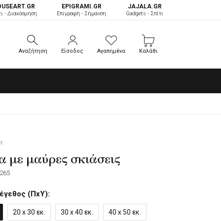
OUSEART.GR
ΕPIGRAMI.GR
JAJALA.GR
τι - Διακόσμηση
Επιγραφή - Σήμανση
Gadgets - Σπίτι
Αναζήτηση
Είσοδος
Αγαπημένα
Καλάθι
Αναζήτηση
Είσοδος
Αγαπημένα
Καλάθι
r
α με μαύρες σκιάσεις
265
έγεθος (ΠxΥ):
20 x 30 εκ.
30 x 40 εκ.
40 x 50 εκ.