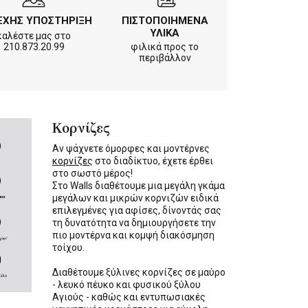
ΕΧΗΣ ΥΠΟΣΤΗΡΙΞΗ
ΠΙΣΤΟΠΟΙΗΜΕΝΑ
ΥΛΙΚΑ
καλέστε μας στο
210.873.20.99
φιλικά προς το
περιβάλλον
Κορνίζες
Αν ψάχνετε όμορφες και μοντέρνες
κορνίζες
στο διαδίκτυο, έχετε έρθει
στο σωστό μέρος!
Στο Walls διαθέτουμε μια μεγάλη γκάμα
μεγάλων και μικρών κορνιζών ειδικά
επιλεγμένες για αφίσες, δίνοντάς σας
τη δυνατότητα να δημιουργήσετε την
πιο μοντέρνα και κομψή διακόσμηση
τοίχου.
Διαθέτουμε ξύλινες κορνίζες σε μαύρο
- λευκό πέυκο και φυσικού ξύλου
Αγιούς - καθώς και εντυπωσιακές