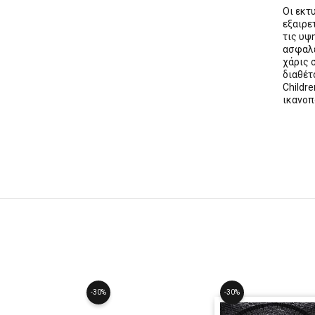
Οι εκ
εξαιρε
τις υψ
ασφαλε
χάρις 
διαθέ
Childre
ικανοπ
-30%
-30%