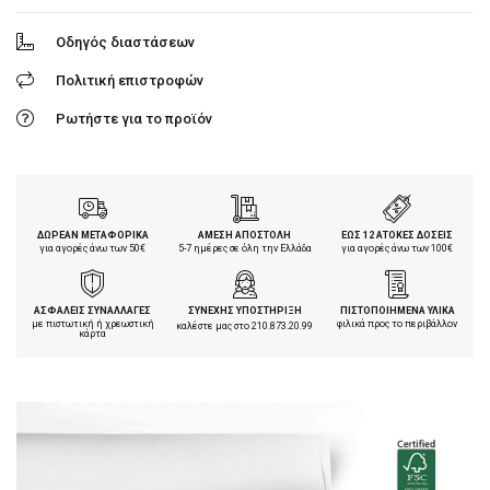
Οδηγός διαστάσεων
Πολιτική επιστροφών
Ρωτήστε για το προϊόν
ΔΩΡΕΑΝ ΜΕΤΑΦΟΡΙΚΑ
ΑΜΕΣΗ ΑΠΟΣΤΟΛΗ
ΕΩΣ 12 ΑΤΟΚΕΣ ΔΟΣΕΙΣ
για αγορές άνω των 50€
5-7 ημέρες σε όλη την Ελλάδα
για αγορές άνω των 100€
ΑΣΦΑΛΕΙΣ ΣΥΝΑΛΛΑΓΕΣ
ΣΥΝΕΧΗΣ ΥΠΟΣΤΗΡΙΞΗ
ΠΙΣΤΟΠΟΙΗΜΕΝΑ ΥΛΙΚΑ
με πιστωτική ή χρεωστική
φιλικά προς το περιβάλλον
καλέστε μας στο
210.873.20.99
κάρτα