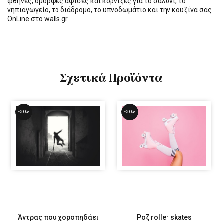
φθηνές, όμορφες αφίσες και κορνίζες για το σαλόνι, το
νηπιαγωγείο, το διάδρομο, το υπνοδωμάτιο και την κουζίνα σας
OnLine στο walls.gr.
Σχετικά Προϊόντα
-30%
-30%
Άντρας που χοροπηδάει
Ροζ roller skates