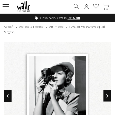
Sunshine your Walls
-30%
Off
Αρχική
Αφίσες & Πόστερ
Art Photos
Γυναίκα Με Φωτογραφική
Μηχανή