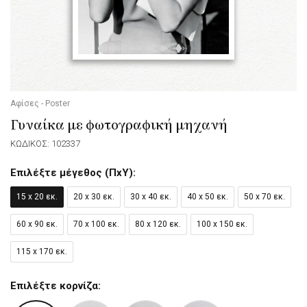
Αφίσες - Poster
Γυναίκα με φωτογραφική μηχανή
ΚΩΔΙΚΟΣ: 102337
Επιλέξτε μέγεθος (ΠxΥ):
15 x 20 εκ.
20 x 30 εκ.
30 x 40 εκ.
40 x 50 εκ.
50 x 70 εκ.
60 x 90 εκ.
70 x 100 εκ.
80 x 120 εκ.
100 x 150 εκ.
115 x 170 εκ.
Επιλέξτε κορνίζα: