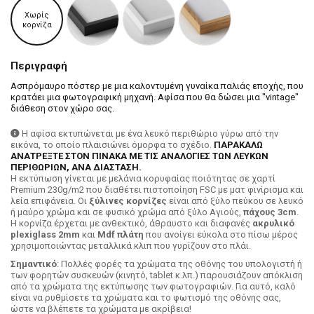
Χωρίς
κορνίζα
Περιγραφή
Ασπρόμαυρο πόστερ με μια καλοντυμένη γυναίκα παλιάς εποχής, που
κρατάει μια φωτογραφική μηχανή. Αφίσα που θα δώσει μια "vintage"
διάθεση στον χώρο σας.
Η αφίσα εκτυπώνεται με ένα λευκό περιθώριο γύρω από την
εικόνα, το οποίο πλαισιώνει όμορφα το σχέδιο.
ΠΑΡΑΚΑΛΩ
ΑΝΑΤΡΕΞΤΕ ΣΤΟΝ ΠΙΝΑΚΑ ΜΕ ΤΙΣ ΑΝΑΛΟΓΙΕΣ ΤΩΝ ΛΕΥΚΩΝ
ΠΕΡΙΘΩΡΙΩΝ, ΑΝΑ ΔΙΑΣΤΑΣΗ.
H εκτύπωση γίνεται με μελάνια κορυφαίας ποιότητας σε χαρτί
Premium 230g/m2 που διαθέτει πιστοποίηση FSC με ματ φινίρισμα και
λεία επιφάνεια. Οι
ξύλινες κορνίζες
είναι από ξύλο πεύκου σε λευκό
ή μαύρο χρώμα και σε φυσικό χρώμα από ξύλο Αγιούς,
πάχους 3cm
.
Η κορνίζα έρχεται με ανθεκτικό, άθραυστο και διαφανές
ακρυλικό
plexiglass 2mm
και
Mdf πλάτη
που ανοίγει εύκολα στο πίσω μέρος
χρησιμοποιώντας μεταλλικά κλιπ που γυρίζουν στο πλάι.
Σημαντικό
: Πολλές φορές τα χρώματα της οθόνης του υπολογιστή ή
των φορητών συσκευών (κινητό, tablet κ.λπ.) παρουσιάζουν απόκλιση
από τα χρώματα της εκτύπωσης των φωτογραφιών. Για αυτό, καλό
είναι να ρυθμίσετε τα χρώματα και το φωτισμό της οθόνης σας,
ώστε να βλέπετε τα χρώματα με ακρίβεια!