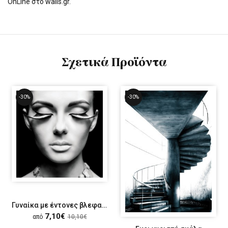
OnLine στο walls.gr.
Σχετικά Προϊόντα
-30%
-30%
Γυναίκα με έντονες βλεφαρίδες
7,10€
από
10,10€