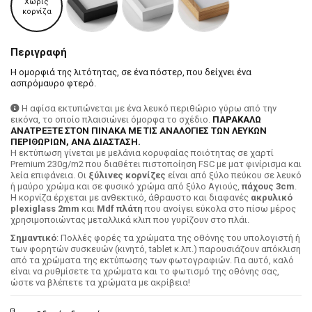
Χωρίς
κορνίζα
Περιγραφή
Η ομορφιά της λιτότητας, σε ένα πόστερ, που δείχνει ένα
ασπρόμαυρο φτερό.
Η αφίσα εκτυπώνεται με ένα λευκό περιθώριο γύρω από την
εικόνα, το οποίο πλαισιώνει όμορφα το σχέδιο.
ΠΑΡΑΚΑΛΩ
ΑΝΑΤΡΕΞΤΕ ΣΤΟΝ ΠΙΝΑΚΑ ΜΕ ΤΙΣ ΑΝΑΛΟΓΙΕΣ ΤΩΝ ΛΕΥΚΩΝ
ΠΕΡΙΘΩΡΙΩΝ, ΑΝΑ ΔΙΑΣΤΑΣΗ.
H εκτύπωση γίνεται με μελάνια κορυφαίας ποιότητας σε χαρτί
Premium 230g/m2 που διαθέτει πιστοποίηση FSC με ματ φινίρισμα και
λεία επιφάνεια. Οι
ξύλινες κορνίζες
είναι από ξύλο πεύκου σε λευκό
ή μαύρο χρώμα και σε φυσικό χρώμα από ξύλο Αγιούς,
πάχους 3cm
.
Η κορνίζα έρχεται με ανθεκτικό, άθραυστο και διαφανές
ακρυλικό
plexiglass 2mm
και
Mdf πλάτη
που ανοίγει εύκολα στο πίσω μέρος
χρησιμοποιώντας μεταλλικά κλιπ που γυρίζουν στο πλάι.
Σημαντικό
: Πολλές φορές τα χρώματα της οθόνης του υπολογιστή ή
των φορητών συσκευών (κινητό, tablet κ.λπ.) παρουσιάζουν απόκλιση
από τα χρώματα της εκτύπωσης των φωτογραφιών. Για αυτό, καλό
είναι να ρυθμίσετε τα χρώματα και το φωτισμό της οθόνης σας,
ώστε να βλέπετε τα χρώματα με ακρίβεια!