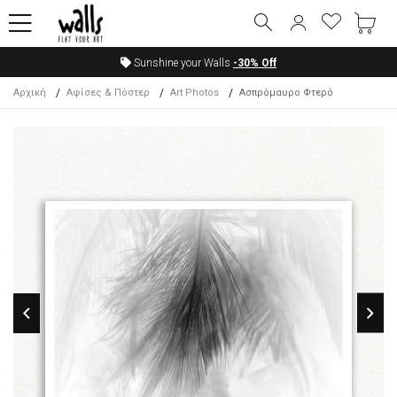
Sunshine your Walls
-30%
Off
Αρχική
Αφίσες & Πόστερ
Art Photos
Ασπρόμαυρο Φτερό