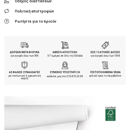
Οδηγός διαστάσεων
Πολιτική επιστροφών
Ρωτήστε για το προϊόν
ΔΩΡΕΑΝ ΜΕΤΑΦΟΡΙΚΑ
ΑΜΕΣΗ ΑΠΟΣΤΟΛΗ
ΕΩΣ 12 ΑΤΟΚΕΣ ΔΟΣΕΙΣ
για αγορές άνω των 50€
5-7 ημέρες σε όλη την Ελλάδα
για αγορές άνω των 100€
ΑΣΦΑΛΕΙΣ ΣΥΝΑΛΛΑΓΕΣ
ΣΥΝΕΧΗΣ ΥΠΟΣΤΗΡΙΞΗ
ΠΙΣΤΟΠΟΙΗΜΕΝΑ ΥΛΙΚΑ
με πιστωτική ή χρεωστική
φιλικά προς το περιβάλλον
καλέστε μας στο
210.873.20.99
κάρτα