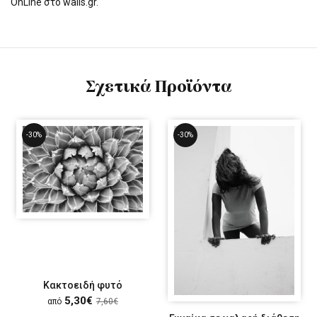
OnLine στο walls.gr.
Σχετικά Προϊόντα
-30%
-30%
Κακτοειδή φυτό
5,30€
από
7,60€