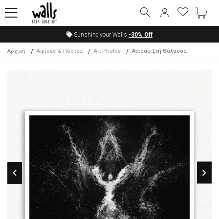
Sunshine your Walls
-30%
Off
Αρχική
Αφίσες & Πόστερ
Art Photos
Άντρας Στη Θάλασσα