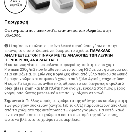
Χωρίς
κορνίζα
Περιγραφή
Φωτογραφία που απεικονίζει έναν άντρα να κολυμπάει στην
θάλασσα.
Η αφίσα εκτυπώνεται με ένα λευκό περιθώριο γύρω από την
εικόνα, το οποίο πλαισιώνει όμορφα το σχέδιο.
ΠΑΡΑΚΑΛΩ
ΑΝΑΤΡΕΞΤΕ ΣΤΟΝ ΠΙΝΑΚΑ ΜΕ ΤΙΣ ΑΝΑΛΟΓΙΕΣ ΤΩΝ ΛΕΥΚΩΝ
ΠΕΡΙΘΩΡΙΩΝ, ΑΝΑ ΔΙΑΣΤΑΣΗ.
H εκτύπωση γίνεται με μελάνια κορυφαίας ποιότητας σε χαρτί
Premium 230g/m2 που διαθέτει πιστοποίηση FSC με ματ φινίρισμα και
λεία επιφάνεια. Οι
ξύλινες κορνίζες
είναι από ξύλο πεύκου σε λευκό
ή μαύρο χρώμα και σε φυσικό χρώμα από ξύλο Αγιούς,
πάχους 3cm
.
Η κορνίζα έρχεται με ανθεκτικό, άθραυστο και διαφανές
ακρυλικό
plexiglass 2mm
και
Mdf πλάτη
που ανοίγει εύκολα στο πίσω μέρος
χρησιμοποιώντας μεταλλικά κλιπ που γυρίζουν στο πλάι.
Σημαντικό
: Πολλές φορές τα χρώματα της οθόνης του υπολογιστή ή
των φορητών συσκευών (κινητό, tablet κ.λπ.) παρουσιάζουν απόκλιση
από τα χρώματα της εκτύπωσης των φωτογραφιών. Για αυτό, καλό
είναι να ρυθμίσετε τα χρώματα και το φωτισμό της οθόνης σας,
ώστε να βλέπετε τα χρώματα με ακρίβεια!