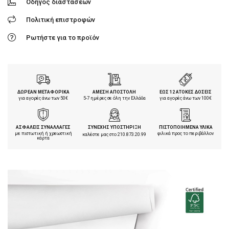
Οδηγός διαστάσεων
Πολιτική επιστροφών
Ρωτήστε για το προϊόν
ΔΩΡΕΑΝ ΜΕΤΑΦΟΡΙΚΑ
ΑΜΕΣΗ ΑΠΟΣΤΟΛΗ
ΕΩΣ 12 ΑΤΟΚΕΣ ΔΟΣΕΙΣ
για αγορές άνω των 50€
5-7 ημέρες σε όλη την Ελλάδα
για αγορές άνω των 100€
ΑΣΦΑΛΕΙΣ ΣΥΝΑΛΛΑΓΕΣ
ΣΥΝΕΧΗΣ ΥΠΟΣΤΗΡΙΞΗ
ΠΙΣΤΟΠΟΙΗΜΕΝΑ ΥΛΙΚΑ
με πιστωτική ή χρεωστική
φιλικά προς το περιβάλλον
καλέστε μας στο
210.873.20.99
κάρτα