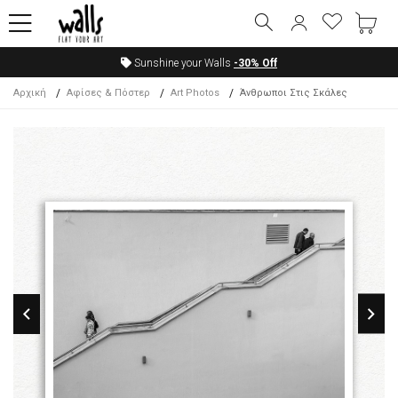
Sunshine your Walls
-30%
Off
Αρχική
Αφίσες & Πόστερ
Art Photos
Άνθρωποι Στις Σκάλες