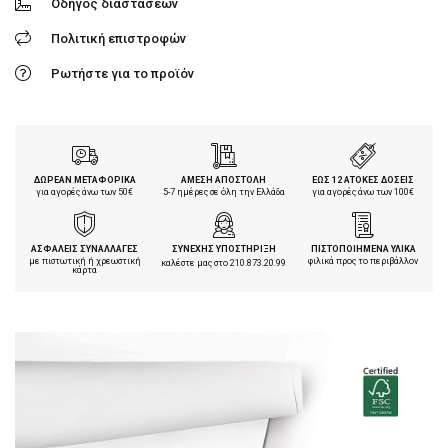
Οδηγός διαστάσεων
Πολιτική επιστροφών
Ρωτήστε για το προϊόν
ΔΩΡΕΑΝ ΜΕΤΑΦΟΡΙΚΑ
ΑΜΕΣΗ ΑΠΟΣΤΟΛΗ
ΕΩΣ 12 ΑΤΟΚΕΣ ΔΟΣΕΙΣ
για αγορές άνω των 50€
5-7 ημέρες σε όλη την Ελλάδα
για αγορές άνω των 100€
ΑΣΦΑΛΕΙΣ ΣΥΝΑΛΛΑΓΕΣ
ΣΥΝΕΧΗΣ ΥΠΟΣΤΗΡΙΞΗ
ΠΙΣΤΟΠΟΙΗΜΕΝΑ ΥΛΙΚΑ
με πιστωτική ή χρεωστική
φιλικά προς το περιβάλλον
καλέστε μας στο
210.873.20.99
κάρτα