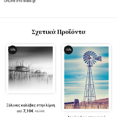
OnLine στο walls.gr.
Σχετικά Προϊόντα
-30%
-30%
Ξύλινες καλύβες στην λίμνη
7,10€
από
10,10€