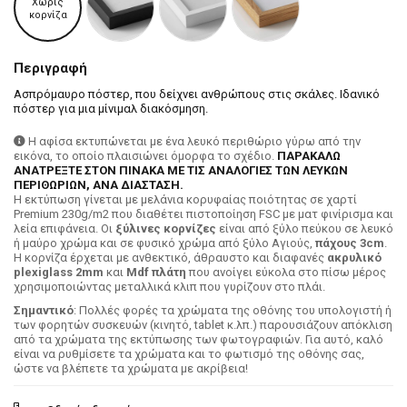
Χωρίς
κορνίζα
Περιγραφή
Ασπρόμαυρο πόστερ, που δείχνει ανθρώπους στις σκάλες. Ιδανικό
πόστερ για μια μίνιμαλ διακόσμηση.
Η αφίσα εκτυπώνεται με ένα λευκό περιθώριο γύρω από την
εικόνα, το οποίο πλαισιώνει όμορφα το σχέδιο.
ΠΑΡΑΚΑΛΩ
ΑΝΑΤΡΕΞΤΕ ΣΤΟΝ ΠΙΝΑΚΑ ΜΕ ΤΙΣ ΑΝΑΛΟΓΙΕΣ ΤΩΝ ΛΕΥΚΩΝ
ΠΕΡΙΘΩΡΙΩΝ, ΑΝΑ ΔΙΑΣΤΑΣΗ.
H εκτύπωση γίνεται με μελάνια κορυφαίας ποιότητας σε χαρτί
Premium 230g/m2 που διαθέτει πιστοποίηση FSC με ματ φινίρισμα και
λεία επιφάνεια. Οι
ξύλινες κορνίζες
είναι από ξύλο πεύκου σε λευκό
ή μαύρο χρώμα και σε φυσικό χρώμα από ξύλο Αγιούς,
πάχους 3cm
.
Η κορνίζα έρχεται με ανθεκτικό, άθραυστο και διαφανές
ακρυλικό
plexiglass 2mm
και
Mdf πλάτη
που ανοίγει εύκολα στο πίσω μέρος
χρησιμοποιώντας μεταλλικά κλιπ που γυρίζουν στο πλάι.
Σημαντικό
: Πολλές φορές τα χρώματα της οθόνης του υπολογιστή ή
των φορητών συσκευών (κινητό, tablet κ.λπ.) παρουσιάζουν απόκλιση
από τα χρώματα της εκτύπωσης των φωτογραφιών. Για αυτό, καλό
είναι να ρυθμίσετε τα χρώματα και το φωτισμό της οθόνης σας,
ώστε να βλέπετε τα χρώματα με ακρίβεια!