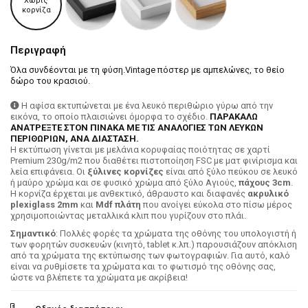
Χωρίς
κορνίζα
Περιγραφή
Όλα συνδέονται με τη φύση.Vintage πόστερ με αμπελώνες, το θείο
δώρο του κρασιού.
Η αφίσα εκτυπώνεται με ένα λευκό περιθώριο γύρω από την
εικόνα, το οποίο πλαισιώνει όμορφα το σχέδιο.
ΠΑΡΑΚΑΛΩ
ΑΝΑΤΡΕΞΤΕ ΣΤΟΝ ΠΙΝΑΚΑ ΜΕ ΤΙΣ ΑΝΑΛΟΓΙΕΣ ΤΩΝ ΛΕΥΚΩΝ
ΠΕΡΙΘΩΡΙΩΝ, ΑΝΑ ΔΙΑΣΤΑΣΗ.
H εκτύπωση γίνεται με μελάνια κορυφαίας ποιότητας σε χαρτί
Premium 230g/m2 που διαθέτει πιστοποίηση FSC με ματ φινίρισμα και
λεία επιφάνεια. Οι
ξύλινες κορνίζες
είναι από ξύλο πεύκου σε λευκό
ή μαύρο χρώμα και σε φυσικό χρώμα από ξύλο Αγιούς,
πάχους 3cm
.
Η κορνίζα έρχεται με ανθεκτικό, άθραυστο και διαφανές
ακρυλικό
plexiglass 2mm
και
Mdf πλάτη
που ανοίγει εύκολα στο πίσω μέρος
χρησιμοποιώντας μεταλλικά κλιπ που γυρίζουν στο πλάι.
Σημαντικό
: Πολλές φορές τα χρώματα της οθόνης του υπολογιστή ή
των φορητών συσκευών (κινητό, tablet κ.λπ.) παρουσιάζουν απόκλιση
από τα χρώματα της εκτύπωσης των φωτογραφιών. Για αυτό, καλό
είναι να ρυθμίσετε τα χρώματα και το φωτισμό της οθόνης σας,
ώστε να βλέπετε τα χρώματα με ακρίβεια!