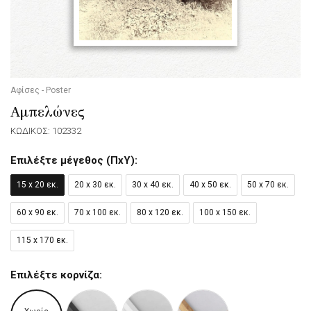
Αφίσες - Poster
Αμπελώνες
ΚΩΔΙΚΟΣ: 102332
Επιλέξτε μέγεθος (ΠxΥ):
15 x 20 εκ.
20 x 30 εκ.
30 x 40 εκ.
40 x 50 εκ.
50 x 70 εκ.
60 x 90 εκ.
70 x 100 εκ.
80 x 120 εκ.
100 x 150 εκ.
115 x 170 εκ.
Επιλέξτε κορνίζα: