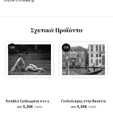
OnLine στο walls.gr.
Σχετικά Προϊόντα
-30%
-30%
Kοπέλα ξαπλωμένη στο γρασίδι
Γονδολιέρης στην Βενετία
5,30€
5,30€
από
7,60€
από
7,60€