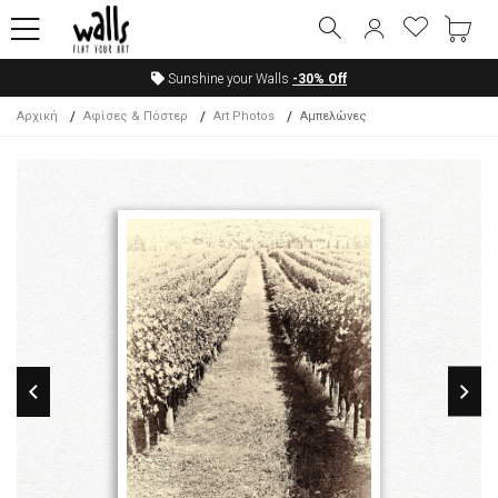
Sunshine your Walls
-30%
Off
Αρχική
Αφίσες & Πόστερ
Art Photos
Αμπελώνες