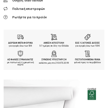
Οδηγός διαστάσεων
Πολιτική επιστροφών
Ρωτήστε για το προϊόν
ΔΩΡΕΑΝ ΜΕΤΑΦΟΡΙΚΑ
ΑΜΕΣΗ ΑΠΟΣΤΟΛΗ
ΕΩΣ 12 ΑΤΟΚΕΣ ΔΟΣΕΙΣ
για αγορές άνω των 50€
5-7 ημέρες σε όλη την Ελλάδα
για αγορές άνω των 100€
ΑΣΦΑΛΕΙΣ ΣΥΝΑΛΛΑΓΕΣ
ΣΥΝΕΧΗΣ ΥΠΟΣΤΗΡΙΞΗ
ΠΙΣΤΟΠΟΙΗΜΕΝΑ ΥΛΙΚΑ
με πιστωτική ή χρεωστική
φιλικά προς το περιβάλλον
καλέστε μας στο
210.873.20.99
κάρτα