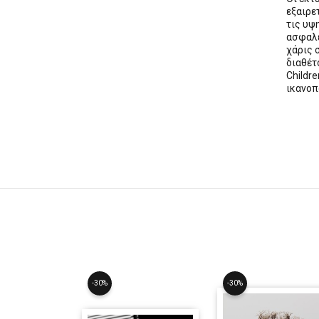
εξαιρε
τις υψ
ασφαλε
χάρις 
διαθέ
Childre
ικανοπ
-30%
-30%