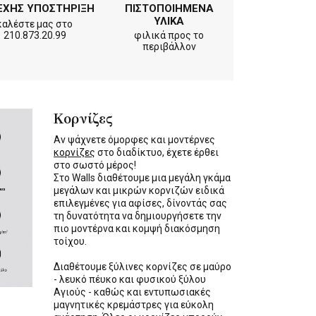
ΕΧΗΣ ΥΠΟΣΤΗΡΙΞΗ
ΠΙΣΤΟΠΟΙΗΜΕΝΑ
ΥΛΙΚΑ
καλέστε μας στο
210.873.20.99
φιλικά προς το
περιβάλλον
Κορνίζες
Αν ψάχνετε όμορφες και μοντέρνες
κορνίζες
στο διαδίκτυο, έχετε έρθει
στο σωστό μέρος!
Στο Walls διαθέτουμε μια μεγάλη γκάμα
μεγάλων και μικρών κορνιζών ειδικά
επιλεγμένες για αφίσες, δίνοντάς σας
τη δυνατότητα να δημιουργήσετε την
πιο μοντέρνα και κομψή διακόσμηση
τοίχου.
Διαθέτουμε ξύλινες κορνίζες σε μαύρο
- λευκό πέυκο και φυσικού ξύλου
Αγιούς - καθώς και εντυπωσιακές
μαγνητικές κρεμάστρες για εύκολη