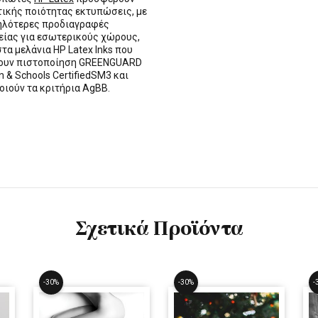
τικής ποιότητας εκτυπώσεις, με
ηλότερες προδιαγραφές
ίας για εσωτερικούς χώρους,
στα μελάνια HP Latex Inks που
τουν πιστοποίηση GREENGUARD
n & Schools CertifiedSM3 και
οιούν τα κριτήρια AgBB.
Σχετικά Προϊόντα
-30%
-30%
-