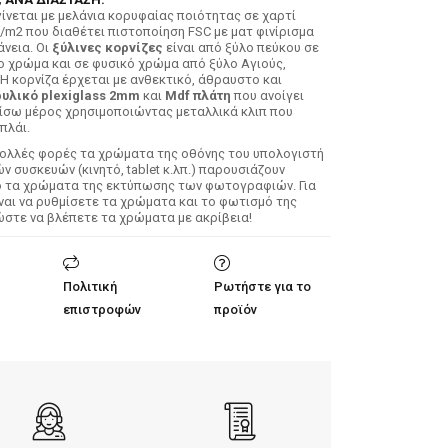
ίνεται με μελάνια κορυφαίας ποιότητας σε χαρτί
/m2 που διαθέτει πιστοποίηση FSC με ματ φινίρισμα
άνεια. Οι
ξύλινες κορνίζες
είναι από ξύλο πεύκου σε
ο χρώμα και σε φυσικό χρώμα από ξύλο Αγιούς,
 Η κορνίζα έρχεται με ανθεκτικό, άθραυστο και
υλικό plexiglass 2mm
και
Mdf πλάτη
που ανοίγει
ίσω μέρος χρησιμοποιώντας μεταλλικά κλιπ που
πλάι.
Πολλές φορές τα χρώματα της οθόνης του υπολογιστή
 συσκευών (κινητό, tablet κ.λπ.) παρουσιάζουν
ό τα χρώματα της εκτύπωσης των φωτογραφιών. Για
ίναι να ρυθμίσετε τα χρώματα και το φωτισμό της
ώστε να βλέπετε τα χρώματα με ακρίβεια!
Πολιτική
Ρωτήστε για το
επιστροφών
προϊόν