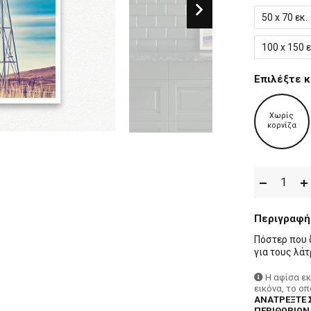
50 x 70 εκ.
100 x 150 ε
Επιλέξτε κ
Χωρίς
κορνίζα
Περιγραφή
Πόστερ που δ
για τους λάτ
Η αφίσα ε
εικόνα, το ο
ΑΝΑΤΡΕΞΤΕ 
ΠΕΡΙΘΩΡΙΩΝ,