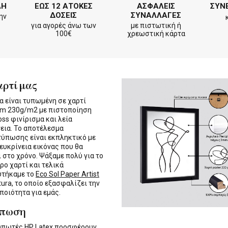
ΛΗ
ΕΩΣ 12 ΑΤΟΚΕΣ
ΑΣΦΑΛΕΙΣ
ΣΥΝ
ΔΟΣΕΙΣ
ΣΥΝΑΛΛΑΓΕΣ
ην
για αγορές άνω των
με πιστωτική ή
100€
χρεωστική κάρτα
αρτί μας
α είναι τυπωμένη σε χαρτί
m 230g/m2 με πιστοποίηση
oss φινίρισμα και λεία
εια. Το αποτέλεσμα
τύπωσης είναι εκπληκτικό με
 ευκρίνεια εικόνας που θα
ι στο χρόνο. Ψάξαμε πολύ για το
ρο χαρτί και τελικά
υτήκαμε το
Eco Sol Paper Artist
tura, το οποίο εξασφαλίζει την
 ποιότητα για εμάς.
ύπωση
τυπωτές
HP Latex
προσφέρουν