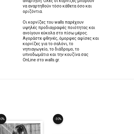
ανάρτηση. Όλες οι κορνίζες μπορούν
να αναρτηθούν τόσο κάθετα όσο και
οριζόντια.
Οι κορνίζες του walls παρέχουν
υψηλές προδιαγραφές ποιότητας και
ανοίγουν εύκολα στο πίσω μέρος.
Αγοράστε φθηνές, όμορφες αφίσες και
κορνίζες για το σαλόνι, το
νηπιαγωγείο, το διάδρομο, το
υπνοδωμάτιο και την κουζίνα σας
OnLine στο walls.gr.
30%
-30%
-30%