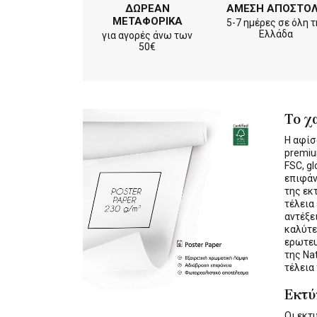
ΔΩΡΕΑΝ
ΑΜΕΣΗ ΑΠΟΣΤΟ
ΜΕΤΑΦΟΡΙΚΑ
5-7 ημέρες σε όλη τ
Ελλάδα
για αγορές άνω των
50€
Το χ
Η αφίσ
premiu
FSC, gl
επιφάν
της εκ
τέλεια
αντέξε
καλύτε
ερωτε
της Na
τέλεια
Εκτ
Οι εκ