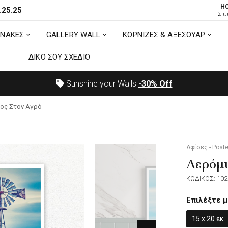
H
.25.25
ΙΝΑΚΕΣ
GALLERY WALL
ΚΟΡΝΙΖΕΣ & ΑΞΕΣΟΥΑΡ
Σπί
ΙΝΑΚΕΣ
GALLERY WALL
ΚΟΡΝΙΖΕΣ & ΑΞΕΣΟΥΑΡ
ΔΙΚΟ ΣΟΥ ΣΧΕΔΙΟ
ΔΙΚΟ ΣΟΥ ΣΧΕΔΙΟ
Sunshine your Walls
-30%
Off
ος Στον Αγρό
Αφίσες - Poste
Αερόμυ
ΚΩΔΙΚΟΣ: 102
Επιλέξτε μ
15 x 20 εκ.