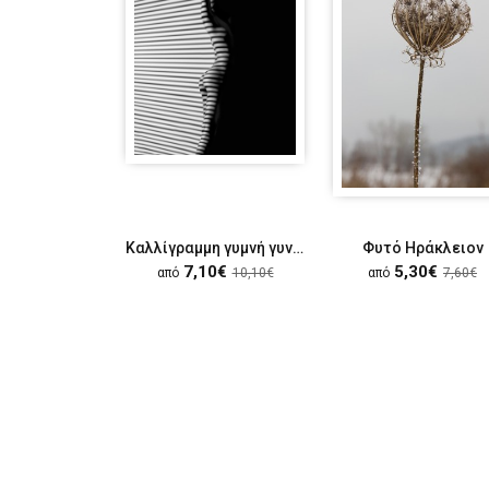
Καλλίγραμμη γυμνή γυναίκα
Φυτό Ηράκλειον
7,10€
5,30€
από
10,10€
από
7,60€