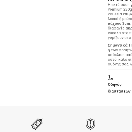
H εκτύπωση γ
Premium 230g
και λεία επιφ
λευκό ή μαύρ
πάχους 3cm
.
διαφανές
ακρ
εύκολα στο π
γυρίζουν στο 
Σημαντικό
: 
ή των φορητών
απόκλιση απ
αυτό, καλό ε
οθόνης σας, 
Οδηγός
διαστάσεων