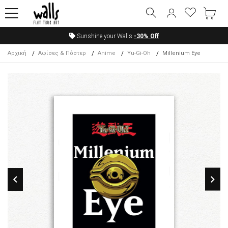
Sunshine your Walls
-30%
Off
Αρχική
Αφίσες & Πόστερ
Anime
Yu-Gi-Oh
Millenium Eye