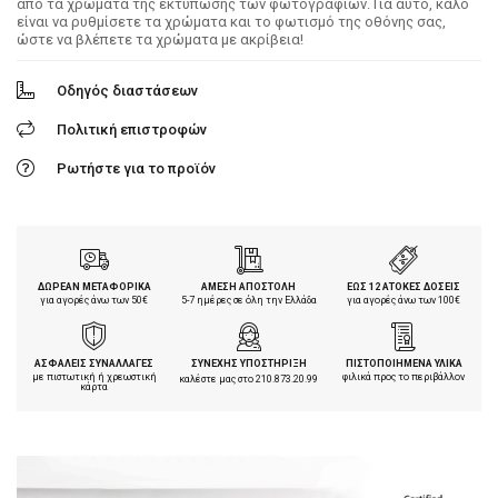
από τα χρώματα της εκτύπωσης των φωτογραφιών. Για αυτό, καλό
είναι να ρυθμίσετε τα χρώματα και το φωτισμό της οθόνης σας,
ώστε να βλέπετε τα χρώματα με ακρίβεια!
Οδηγός διαστάσεων
Πολιτική επιστροφών
Ρωτήστε για το προϊόν
ΔΩΡΕΑΝ ΜΕΤΑΦΟΡΙΚΑ
ΑΜΕΣΗ ΑΠΟΣΤΟΛΗ
ΕΩΣ 12 ΑΤΟΚΕΣ ΔΟΣΕΙΣ
για αγορές άνω των 50€
5-7 ημέρες σε όλη την Ελλάδα
για αγορές άνω των 100€
ΑΣΦΑΛΕΙΣ ΣΥΝΑΛΛΑΓΕΣ
ΣΥΝΕΧΗΣ ΥΠΟΣΤΗΡΙΞΗ
ΠΙΣΤΟΠΟΙΗΜΕΝΑ ΥΛΙΚΑ
με πιστωτική ή χρεωστική
φιλικά προς το περιβάλλον
καλέστε μας στο
210.873.20.99
κάρτα