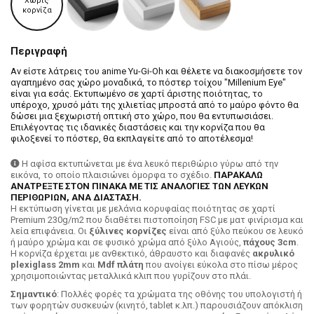
Χωρίς
κορνίζα
Περιγραφή
Αν είστε λάτρεις του anime Yu-Gi-Oh και θέλετε να διακοσμήσετε τον
αγαπημένο σας χώρο μοναδικά, το πόστερ τοίχου "Millenium Eye"
είναι για εσάς. Εκτυπωμένο σε χαρτί άριστης ποιότητας, το
υπέροχο, χρυσό μάτι της χιλιετίας μπροστά από το μαύρο φόντο θα
δώσει μια ξεχωριστή οπτική στο χώρο, που θα εντυπωσιάσει.
Επιλέγοντας τις ιδανικές διαστάσεις και την κορνίζα που θα
φιλοξενεί το πόστερ, θα εκπλαγείτε από το αποτέλεσμα!
Η αφίσα εκτυπώνεται με ένα λευκό περιθώριο γύρω από την
εικόνα, το οποίο πλαισιώνει όμορφα το σχέδιο.
ΠΑΡΑΚΑΛΩ
ΑΝΑΤΡΕΞΤΕ ΣΤΟΝ ΠΙΝΑΚΑ ΜΕ ΤΙΣ ΑΝΑΛΟΓΙΕΣ ΤΩΝ ΛΕΥΚΩΝ
ΠΕΡΙΘΩΡΙΩΝ, ΑΝΑ ΔΙΑΣΤΑΣΗ.
H εκτύπωση γίνεται με μελάνια κορυφαίας ποιότητας σε χαρτί
Premium 230g/m2 που διαθέτει πιστοποίηση FSC με ματ φινίρισμα και
λεία επιφάνεια. Οι
ξύλινες κορνίζες
είναι από ξύλο πεύκου σε λευκό
ή μαύρο χρώμα και σε φυσικό χρώμα από ξύλο Αγιούς,
πάχους 3cm
.
Η κορνίζα έρχεται με ανθεκτικό, άθραυστο και διαφανές
ακρυλικό
plexiglass 2mm
και
Mdf πλάτη
που ανοίγει εύκολα στο πίσω μέρος
χρησιμοποιώντας μεταλλικά κλιπ που γυρίζουν στο πλάι.
Σημαντικό
: Πολλές φορές τα χρώματα της οθόνης του υπολογιστή ή
των φορητών συσκευών (κινητό, tablet κ.λπ.) παρουσιάζουν απόκλιση