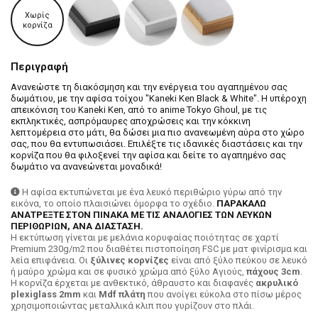
Χωρίς
κορνίζα
Περιγραφή
Ανανεώστε τη διακόσμηση και την ενέργεια του αγαπημένου σας
δωμάτιου, με την αφίσα τοίχου "Kaneki Ken Black & White". Η υπέροχη
απεικόνιση του Kaneki Ken, από το anime Tokyo Ghoul, με τις
εκπληκτικές, ασπρόμαυρες αποχρώσεις και την κόκκινη
λεπτομέρεια στο μάτι, θα δώσει μια πιο ανανεωμένη αύρα στο χώρο
σας, που θα εντυπωσιάσει. Επιλέξτε τις ιδανικές διαστάσεις και την
κορνίζα που θα φιλοξενεί την αφίσα και δείτε το αγαπημένο σας
δωμάτιο να ανανεώνεται μοναδικά!
Η αφίσα εκτυπώνεται με ένα λευκό περιθώριο γύρω από την
εικόνα, το οποίο πλαισιώνει όμορφα το σχέδιο.
ΠΑΡΑΚΑΛΩ
ΑΝΑΤΡΕΞΤΕ ΣΤΟΝ ΠΙΝΑΚΑ ΜΕ ΤΙΣ ΑΝΑΛΟΓΙΕΣ ΤΩΝ ΛΕΥΚΩΝ
ΠΕΡΙΘΩΡΙΩΝ, ΑΝΑ ΔΙΑΣΤΑΣΗ.
H εκτύπωση γίνεται με μελάνια κορυφαίας ποιότητας σε χαρτί
Premium 230g/m2 που διαθέτει πιστοποίηση FSC με ματ φινίρισμα και
λεία επιφάνεια. Οι
ξύλινες κορνίζες
είναι από ξύλο πεύκου σε λευκό
ή μαύρο χρώμα και σε φυσικό χρώμα από ξύλο Αγιούς,
πάχους 3cm
.
Η κορνίζα έρχεται με ανθεκτικό, άθραυστο και διαφανές
ακρυλικό
plexiglass 2mm
και
Mdf πλάτη
που ανοίγει εύκολα στο πίσω μέρος
χρησιμοποιώντας μεταλλικά κλιπ που γυρίζουν στο πλάι.