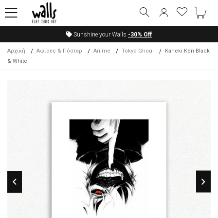
Sunshine your Walls
-30%
Off
Αρχική
Αφίσες & Πόστερ
Anime
Tokyo Ghoul
Kaneki Ken Black
& White