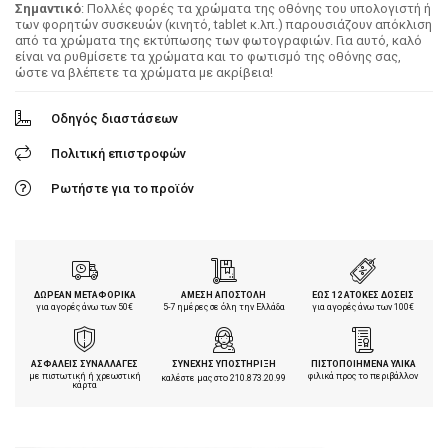
Σημαντικό
: Πολλές φορές τα χρώματα της οθόνης του υπολογιστή ή
των φορητών συσκευών (κινητό, tablet κ.λπ.) παρουσιάζουν απόκλιση
από τα χρώματα της εκτύπωσης των φωτογραφιών. Για αυτό, καλό
είναι να ρυθμίσετε τα χρώματα και το φωτισμό της οθόνης σας,
ώστε να βλέπετε τα χρώματα με ακρίβεια!
Οδηγός διαστάσεων
Πολιτική επιστροφών
Ρωτήστε για το προϊόν
ΔΩΡΕΑΝ ΜΕΤΑΦΟΡΙΚΑ
ΑΜΕΣΗ ΑΠΟΣΤΟΛΗ
ΕΩΣ 12 ΑΤΟΚΕΣ ΔΟΣΕΙΣ
για αγορές άνω των 50€
5-7 ημέρες σε όλη την Ελλάδα
για αγορές άνω των 100€
ΑΣΦΑΛΕΙΣ ΣΥΝΑΛΛΑΓΕΣ
ΣΥΝΕΧΗΣ ΥΠΟΣΤΗΡΙΞΗ
ΠΙΣΤΟΠΟΙΗΜΕΝΑ ΥΛΙΚΑ
με πιστωτική ή χρεωστική
φιλικά προς το περιβάλλον
καλέστε μας στο
210.873.20.99
κάρτα