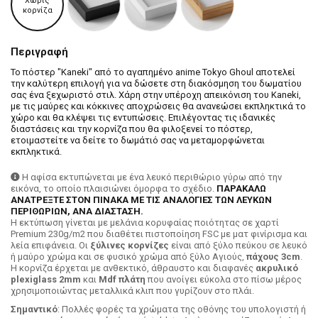
Χωρίς
κορνίζα
Περιγραφή
Το πόστερ "Kaneki" από το αγαπημένο anime Tokyo Ghoul αποτελεί
την καλύτερη επιλογή για να δώσετε στη διακόσμηση του δωματίου
σας ένα ξεχωριστό στιλ. Χάρη στην υπέροχη απεικόνιση του Kaneki,
με τις μαύρες και κόκκινες αποχρώσεις θα ανανεώσει εκπληκτικά το
χώρο και θα κλέψει τις εντυπώσεις. Επιλέγοντας τις ιδανικές
διαστάσεις και την κορνίζα που θα φιλοξενεί το πόστερ,
ετοιμαστείτε να δείτε το δωμάτιό σας να μεταμορφώνεται
εκπληκτικά.
Η αφίσα εκτυπώνεται με ένα λευκό περιθώριο γύρω από την
εικόνα, το οποίο πλαισιώνει όμορφα το σχέδιο.
ΠΑΡΑΚΑΛΩ
ΑΝΑΤΡΕΞΤΕ ΣΤΟΝ ΠΙΝΑΚΑ ΜΕ ΤΙΣ ΑΝΑΛΟΓΙΕΣ ΤΩΝ ΛΕΥΚΩΝ
ΠΕΡΙΘΩΡΙΩΝ, ΑΝΑ ΔΙΑΣΤΑΣΗ.
H εκτύπωση γίνεται με μελάνια κορυφαίας ποιότητας σε χαρτί
Premium 230g/m2 που διαθέτει πιστοποίηση FSC με ματ φινίρισμα και
λεία επιφάνεια. Οι
ξύλινες κορνίζες
είναι από ξύλο πεύκου σε λευκό
ή μαύρο χρώμα και σε φυσικό χρώμα από ξύλο Αγιούς,
πάχους 3cm
.
Η κορνίζα έρχεται με ανθεκτικό, άθραυστο και διαφανές
ακρυλικό
plexiglass 2mm
και
Mdf πλάτη
που ανοίγει εύκολα στο πίσω μέρος
χρησιμοποιώντας μεταλλικά κλιπ που γυρίζουν στο πλάι.
Σημαντικό
: Πολλές φορές τα χρώματα της οθόνης του υπολογιστή ή