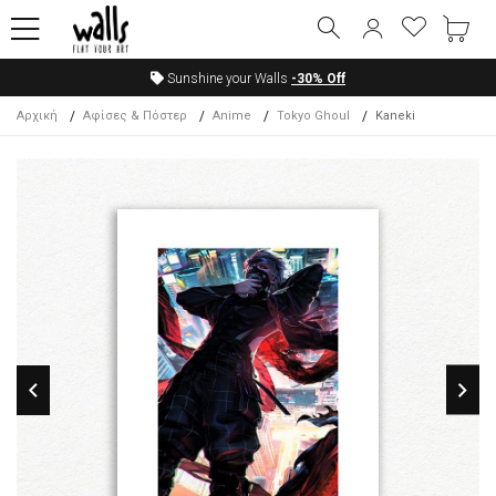
Sunshine your Walls
-30%
Off
Αρχική
Αφίσες & Πόστερ
Anime
Tokyo Ghoul
Kaneki