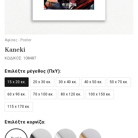
Αφίσες - Poster
Kaneki
ΚΩΔΙΚΟΣ: 108487
Επιλέξτε μέγεθος (ΠxΥ):
15 x 20 εκ.
20 x 30 εκ.
30 x 40 εκ.
40 x 50 εκ.
50 x 70 εκ.
60 x 90 εκ.
70 x 100 εκ.
80 x 120 εκ.
100 x 150 εκ.
115 x 170 εκ.
Επιλέξτε κορνίζα: