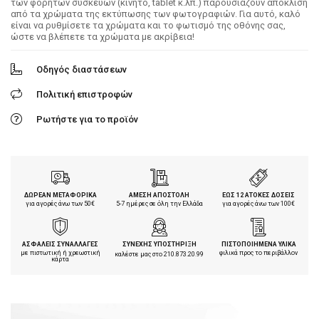
των φορητών συσκευών (κινητό, tablet κ.λπ.) παρουσιάζουν απόκλιση
από τα χρώματα της εκτύπωσης των φωτογραφιών. Για αυτό, καλό
είναι να ρυθμίσετε τα χρώματα και το φωτισμό της οθόνης σας,
ώστε να βλέπετε τα χρώματα με ακρίβεια!
Οδηγός διαστάσεων
Πολιτική επιστροφών
Ρωτήστε για το προϊόν
ΔΩΡΕΑΝ ΜΕΤΑΦΟΡΙΚΑ
ΑΜΕΣΗ ΑΠΟΣΤΟΛΗ
ΕΩΣ 12 ΑΤΟΚΕΣ ΔΟΣΕΙΣ
για αγορές άνω των 50€
5-7 ημέρες σε όλη την Ελλάδα
για αγορές άνω των 100€
ΑΣΦΑΛΕΙΣ ΣΥΝΑΛΛΑΓΕΣ
ΣΥΝΕΧΗΣ ΥΠΟΣΤΗΡΙΞΗ
ΠΙΣΤΟΠΟΙΗΜΕΝΑ ΥΛΙΚΑ
με πιστωτική ή χρεωστική
φιλικά προς το περιβάλλον
καλέστε μας στο
210.873.20.99
κάρτα