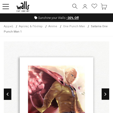
Sunshine your Walls
-30%
Off
Αρχική
Αφίσες & Πόστερ
Anime
One Punch Man
Saitama One
Punch Man 1