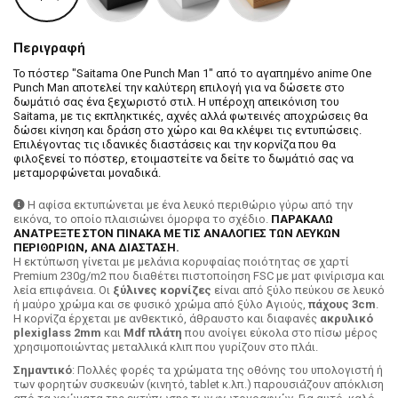
Περιγραφή
Το πόστερ "Saitama One Punch Man 1" από το αγαπημένο anime One
Punch Man αποτελεί την καλύτερη επιλογή για να δώσετε στο
δωμάτιό σας ένα ξεχωριστό στιλ. Η υπέροχη απεικόνιση του
Saitama, με τις εκπληκτικές, αχνές αλλά φωτεινές αποχρώσεις θα
δώσει κίνηση και δράση στο χώρο και θα κλέψει τις εντυπώσεις.
Επιλέγοντας τις ιδανικές διαστάσεις και την κορνίζα που θα
φιλοξενεί το πόστερ, ετοιμαστείτε να δείτε το δωμάτιό σας να
μεταμορφώνεται μοναδικά.
Η αφίσα εκτυπώνεται με ένα λευκό περιθώριο γύρω από την
εικόνα, το οποίο πλαισιώνει όμορφα το σχέδιο.
ΠΑΡΑΚΑΛΩ
ΑΝΑΤΡΕΞΤΕ ΣΤΟΝ ΠΙΝΑΚΑ ΜΕ ΤΙΣ ΑΝΑΛΟΓΙΕΣ ΤΩΝ ΛΕΥΚΩΝ
ΠΕΡΙΘΩΡΙΩΝ, ΑΝΑ ΔΙΑΣΤΑΣΗ.
H εκτύπωση γίνεται με μελάνια κορυφαίας ποιότητας σε χαρτί
Premium 230g/m2 που διαθέτει πιστοποίηση FSC με ματ φινίρισμα και
λεία επιφάνεια. Οι
ξύλινες κορνίζες
είναι από ξύλο πεύκου σε λευκό
ή μαύρο χρώμα και σε φυσικό χρώμα από ξύλο Αγιούς,
πάχους 3cm
.
Η κορνίζα έρχεται με ανθεκτικό, άθραυστο και διαφανές
ακρυλικό
plexiglass 2mm
και
Mdf πλάτη
που ανοίγει εύκολα στο πίσω μέρος
χρησιμοποιώντας μεταλλικά κλιπ που γυρίζουν στο πλάι.
Σημαντικό
: Πολλές φορές τα χρώματα της οθόνης του υπολογιστή ή
των φορητών συσκευών (κινητό, tablet κ.λπ.) παρουσιάζουν απόκλιση