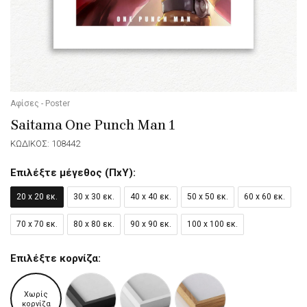
Αφίσες - Poster
Saitama One Punch Man 1
ΚΩΔΙΚΟΣ: 108442
Επιλέξτε μέγεθος (ΠxΥ):
20 x 20 εκ.
30 x 30 εκ.
40 x 40 εκ.
50 x 50 εκ.
60 x 60 εκ.
70 x 70 εκ.
80 x 80 εκ.
90 x 90 εκ.
100 x 100 εκ.
Επιλέξτε κορνίζα:
Χωρίς
κορνίζα