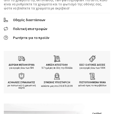
από τα χρώματα της εκτύπωσης των φωτογραφιών. Για αυτό, καλό
είναι να ρυθμίσετε τα χρώματα και το φωτισμό της οθόνης σας,
ώστε να βλέπετε τα χρώματα με ακρίβεια!
Οδηγός διαστάσεων
Πολιτική επιστροφών
Ρωτήστε για το προϊόν
ΔΩΡΕΑΝ ΜΕΤΑΦΟΡΙΚΑ
ΑΜΕΣΗ ΑΠΟΣΤΟΛΗ
ΕΩΣ 12 ΑΤΟΚΕΣ ΔΟΣΕΙΣ
για αγορές άνω των 50€
5-7 ημέρες σε όλη την Ελλάδα
για αγορές άνω των 100€
ΑΣΦΑΛΕΙΣ ΣΥΝΑΛΛΑΓΕΣ
ΣΥΝΕΧΗΣ ΥΠΟΣΤΗΡΙΞΗ
ΠΙΣΤΟΠΟΙΗΜΕΝΑ ΥΛΙΚΑ
με πιστωτική ή χρεωστική
φιλικά προς το περιβάλλον
καλέστε μας στο
210.873.20.99
κάρτα