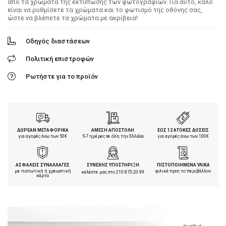
από τα χρώματα της εκτύπωσης των φωτογραφιών. Για αυτό, καλό
είναι να ρυθμίσετε τα χρώματα και το φωτισμό της οθόνης σας,
ώστε να βλέπετε τα χρώματα με ακρίβεια!
Οδηγός διαστάσεων
Πολιτική επιστροφών
Ρωτήστε για το προϊόν
ΔΩΡΕΑΝ ΜΕΤΑΦΟΡΙΚΑ
ΑΜΕΣΗ ΑΠΟΣΤΟΛΗ
ΕΩΣ 12 ΑΤΟΚΕΣ ΔΟΣΕΙΣ
για αγορές άνω των 50€
5-7 ημέρες σε όλη την Ελλάδα
για αγορές άνω των 100€
ΑΣΦΑΛΕΙΣ ΣΥΝΑΛΛΑΓΕΣ
ΣΥΝΕΧΗΣ ΥΠΟΣΤΗΡΙΞΗ
ΠΙΣΤΟΠΟΙΗΜΕΝΑ ΥΛΙΚΑ
με πιστωτική ή χρεωστική
φιλικά προς το περιβάλλον
καλέστε μας στο
210.873.20.99
κάρτα