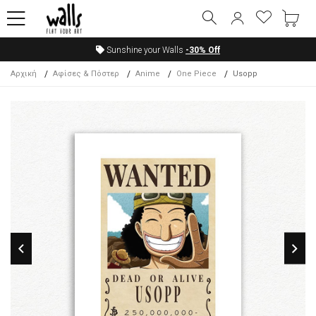
Sunshine your Walls
-30%
Off
Αρχική
Αφίσες & Πόστερ
Anime
One Piece
Usopp