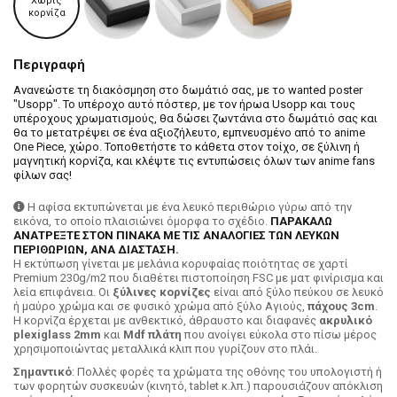
Χωρίς
κορνίζα
Περιγραφή
Ανανεώστε τη διακόσμηση στο δωμάτιό σας, με το wanted poster
"Usopp". Το υπέροχο αυτό πόστερ, με τον ήρωα Usopp και τους
υπέροχους χρωματισμούς, θα δώσει ζωντάνια στο δωμάτιό σας και
θα το μετατρέψει σε ένα αξιοζήλευτο, εμπνευσμένο από το anime
One Piece, χώρο. Τοποθετήστε το κάθετα στον τοίχο, σε ξύλινη ή
μαγνητική κορνίζα, και κλέψτε τις εντυπώσεις όλων των anime fans
φίλων σας!
Η αφίσα εκτυπώνεται με ένα λευκό περιθώριο γύρω από την
εικόνα, το οποίο πλαισιώνει όμορφα το σχέδιο.
ΠΑΡΑΚΑΛΩ
ΑΝΑΤΡΕΞΤΕ ΣΤΟΝ ΠΙΝΑΚΑ ΜΕ ΤΙΣ ΑΝΑΛΟΓΙΕΣ ΤΩΝ ΛΕΥΚΩΝ
ΠΕΡΙΘΩΡΙΩΝ, ΑΝΑ ΔΙΑΣΤΑΣΗ.
H εκτύπωση γίνεται με μελάνια κορυφαίας ποιότητας σε χαρτί
Premium 230g/m2 που διαθέτει πιστοποίηση FSC με ματ φινίρισμα και
λεία επιφάνεια. Οι
ξύλινες κορνίζες
είναι από ξύλο πεύκου σε λευκό
ή μαύρο χρώμα και σε φυσικό χρώμα από ξύλο Αγιούς,
πάχους 3cm
.
Η κορνίζα έρχεται με ανθεκτικό, άθραυστο και διαφανές
ακρυλικό
plexiglass 2mm
και
Mdf πλάτη
που ανοίγει εύκολα στο πίσω μέρος
χρησιμοποιώντας μεταλλικά κλιπ που γυρίζουν στο πλάι.
Σημαντικό
: Πολλές φορές τα χρώματα της οθόνης του υπολογιστή ή
των φορητών συσκευών (κινητό, tablet κ.λπ.) παρουσιάζουν απόκλιση