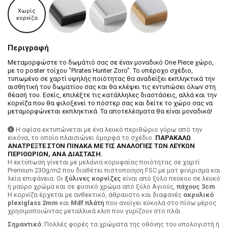
Χωρίς
κορνίζα
Περιγραφή
Μεταμορφώστε το δωμάτιό σας σε έναν μοναδικό One Piece χώρο,
με το poster τοίχου "Pirates Hunter Zoro". Το υπέροχο σχέδιο,
τυπωμένο σε χαρτί υψηλής ποιότητας θα αναδείξει εκπληκτικά την
αισθητική του δωματίου σας και θα κλέψει τις εντυπώσει όλων στη
θέασή του. Εσείς, επιλέξτε τις κατάλληλες διαστάσεις, αλλά και την
κορνίζα που θα φιλοξενεί το πόστερ σας και δείτε το χώρο σας να
μεταμορφώνεται εκπληκτικά. Τα αποτελέσματα θα είναι μοναδικά!
Η αφίσα εκτυπώνεται με ένα λευκό περιθώριο γύρω από την
εικόνα, το οποίο πλαισιώνει όμορφα το σχέδιο.
ΠΑΡΑΚΑΛΩ
ΑΝΑΤΡΕΞΤΕ ΣΤΟΝ ΠΙΝΑΚΑ ΜΕ ΤΙΣ ΑΝΑΛΟΓΙΕΣ ΤΩΝ ΛΕΥΚΩΝ
ΠΕΡΙΘΩΡΙΩΝ, ΑΝΑ ΔΙΑΣΤΑΣΗ.
H εκτύπωση γίνεται με μελάνια κορυφαίας ποιότητας σε χαρτί
Premium 230g/m2 που διαθέτει πιστοποίηση FSC με ματ φινίρισμα και
λεία επιφάνεια. Οι
ξύλινες κορνίζες
είναι από ξύλο πεύκου σε λευκό
ή μαύρο χρώμα και σε φυσικό χρώμα από ξύλο Αγιούς,
πάχους 3cm
.
Η κορνίζα έρχεται με ανθεκτικό, άθραυστο και διαφανές
ακρυλικό
plexiglass 2mm
και
Mdf πλάτη
που ανοίγει εύκολα στο πίσω μέρος
χρησιμοποιώντας μεταλλικά κλιπ που γυρίζουν στο πλάι.
Σημαντικό
: Πολλές φορές τα χρώματα της οθόνης του υπολογιστή ή