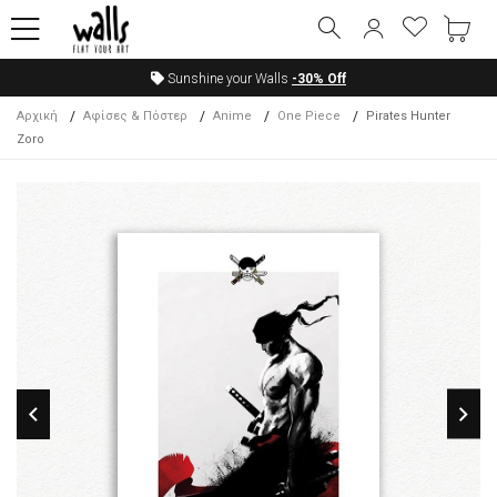
Sunshine your Walls
-30%
Off
Αρχική
Αφίσες & Πόστερ
Anime
One Piece
Pirates Hunter
Zoro