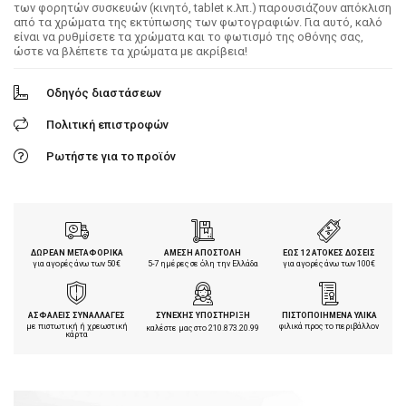
των φορητών συσκευών (κινητό, tablet κ.λπ.) παρουσιάζουν απόκλιση
από τα χρώματα της εκτύπωσης των φωτογραφιών. Για αυτό, καλό
είναι να ρυθμίσετε τα χρώματα και το φωτισμό της οθόνης σας,
ώστε να βλέπετε τα χρώματα με ακρίβεια!
Οδηγός διαστάσεων
Πολιτική επιστροφών
Ρωτήστε για το προϊόν
ΔΩΡΕΑΝ ΜΕΤΑΦΟΡΙΚΑ
ΑΜΕΣΗ ΑΠΟΣΤΟΛΗ
ΕΩΣ 12 ΑΤΟΚΕΣ ΔΟΣΕΙΣ
για αγορές άνω των 50€
5-7 ημέρες σε όλη την Ελλάδα
για αγορές άνω των 100€
ΑΣΦΑΛΕΙΣ ΣΥΝΑΛΛΑΓΕΣ
ΣΥΝΕΧΗΣ ΥΠΟΣΤΗΡΙΞΗ
ΠΙΣΤΟΠΟΙΗΜΕΝΑ ΥΛΙΚΑ
με πιστωτική ή χρεωστική
φιλικά προς το περιβάλλον
καλέστε μας στο
210.873.20.99
κάρτα