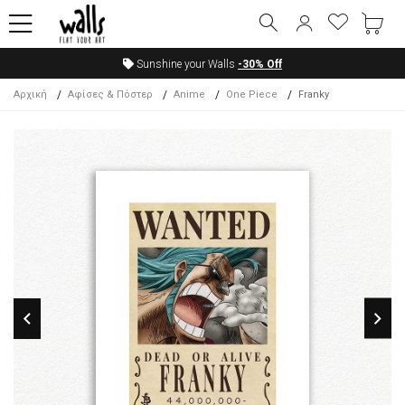
Sunshine your Walls
-30%
Off
Αρχική
Αφίσες & Πόστερ
Anime
One Piece
Franky