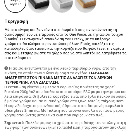
Χωρίς
κορνίζα
Περιγραφή
Δώστε κίνηση και ζωντάνια στο δωμάτιό σας, ανανεώνοντας τη
διακόσμησή του με επιρροές από το One Piece, με την αφίσα τοίχου
"Franky". Η εκπληκτική απεικόνιση του Franky, με τα υπέροχα
χρώματα, θα κλέψει τις εντυπώσεις όλων! Εσείς, επιλέξτε τις
κατάλληλες διαστάσεις και την κορνίζα που θα φιλοξενεί την αφίσα
σας και μεταμορφώστε το χώρο σας να στο λεπτό! Θα λατρέψετε τα
αποτελέσματα.
Η αφίσα εκτυπώνεται με ένα λευκό περιθώριο γύρω από την
εικόνα, το οποίο πλαισιώνει όμορφα το σχέδιο.
ΠΑΡΑΚΑΛΩ
ΑΝΑΤΡΕΞΤΕ ΣΤΟΝ ΠΙΝΑΚΑ ΜΕ ΤΙΣ ΑΝΑΛΟΓΙΕΣ ΤΩΝ ΛΕΥΚΩΝ
ΠΕΡΙΘΩΡΙΩΝ, ΑΝΑ ΔΙΑΣΤΑΣΗ.
H εκτύπωση γίνεται με μελάνια κορυφαίας ποιότητας σε χαρτί
Premium 230g/m2 που διαθέτει πιστοποίηση FSC με ματ φινίρισμα και
λεία επιφάνεια. Οι
ξύλινες κορνίζες
είναι από ξύλο πεύκου σε λευκό
ή μαύρο χρώμα και σε φυσικό χρώμα από ξύλο Αγιούς,
πάχους 3cm
.
Η κορνίζα έρχεται με ανθεκτικό, άθραυστο και διαφανές
ακρυλικό
plexiglass 2mm
και
Mdf πλάτη
που ανοίγει εύκολα στο πίσω μέρος
χρησιμοποιώντας μεταλλικά κλιπ που γυρίζουν στο πλάι.
Σημαντικό
: Πολλές φορές τα χρώματα της οθόνης του υπολογιστή ή
των φορητών συσκευών (κινητό, tablet κ.λπ.) παρουσιάζουν απόκλιση