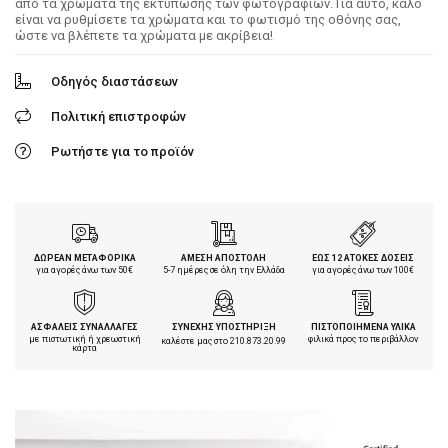
από τα χρώματα της εκτύπωσης των φωτογραφιών. Για αυτό, καλό
είναι να ρυθμίσετε τα χρώματα και το φωτισμό της οθόνης σας,
ώστε να βλέπετε τα χρώματα με ακρίβεια!
Οδηγός διαστάσεων
Πολιτική επιστροφών
Ρωτήστε για το προϊόν
ΔΩΡΕΑΝ ΜΕΤΑΦΟΡΙΚΑ
ΑΜΕΣΗ ΑΠΟΣΤΟΛΗ
ΕΩΣ 12 ΑΤΟΚΕΣ ΔΟΣΕΙΣ
για αγορές άνω των 50€
5-7 ημέρες σε όλη την Ελλάδα
για αγορές άνω των 100€
ΑΣΦΑΛΕΙΣ ΣΥΝΑΛΛΑΓΕΣ
ΣΥΝΕΧΗΣ ΥΠΟΣΤΗΡΙΞΗ
ΠΙΣΤΟΠΟΙΗΜΕΝΑ ΥΛΙΚΑ
με πιστωτική ή χρεωστική
φιλικά προς το περιβάλλον
καλέστε μας στο
210.873.20.99
κάρτα