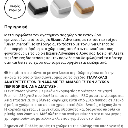
Χωρίς
κορνίζα
Περιγραφή
Μεταμορφώστε τον αγαπημένο σας χώρο σε έναν χώρο
εμπνευσμένο από το Jojo's Bizarre Adventure, με το πόστερ τοίχου
"Silver Chariot"". Το υπέροχο αυτό πόστερ με τον Silver Chariot θα
δημιουργήσει δράση στο χώρο σας, που θα εντυπωσιάσει τους
φανατικούς με το Jojo's Bizarre Adventure φίλους σας. Εσείς, επιλέξτε
τις ιδανικές διαστάσεις και την κορνίζα που θα φιλοξενεί το πόστερ
σας και δείτε το χώρο σας να μεταμορφώνεται εκπληκτικά
Η αφίσα εκτυπώνεται με ένα λευκό περιθώριο γύρω από την
εικόνα, το οποίο πλαισιώνει όμορφα το σχέδιο.
ΠΑΡΑΚΑΛΩ
ΑΝΑΤΡΕΞΤΕ ΣΤΟΝ ΠΙΝΑΚΑ ΜΕ ΤΙΣ ΑΝΑΛΟΓΙΕΣ ΤΩΝ ΛΕΥΚΩΝ
ΠΕΡΙΘΩΡΙΩΝ, ΑΝΑ ΔΙΑΣΤΑΣΗ.
H εκτύπωση γίνεται με μελάνια κορυφαίας ποιότητας σε χαρτί
Premium 230g/m2 που διαθέτει πιστοποίηση FSC με ματ φινίρισμα και
λεία επιφάνεια. Οι
ξύλινες κορνίζες
είναι από ξύλο πεύκου σε λευκό
ή μαύρο χρώμα και σε φυσικό χρώμα από ξύλο Αγιούς,
πάχους 3cm
.
Η κορνίζα έρχεται με ανθεκτικό, άθραυστο και διαφανές
ακρυλικό
plexiglass 2mm
και
Mdf πλάτη
που ανοίγει εύκολα στο πίσω μέρος
χρησιμοποιώντας μεταλλικά κλιπ που γυρίζουν στο πλάι.
Σημαντικό
: Πολλές φορές τα χρώματα της οθόνης του υπολογιστή ή