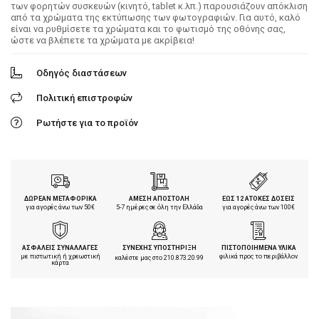
των φορητών συσκευών (κινητό, tablet κ.λπ.) παρουσιάζουν απόκλιση
από τα χρώματα της εκτύπωσης των φωτογραφιών. Για αυτό, καλό
είναι να ρυθμίσετε τα χρώματα και το φωτισμό της οθόνης σας,
ώστε να βλέπετε τα χρώματα με ακρίβεια!
Οδηγός διαστάσεων
Πολιτική επιστροφών
Ρωτήστε για το προϊόν
ΔΩΡΕΑΝ ΜΕΤΑΦΟΡΙΚΑ
ΑΜΕΣΗ ΑΠΟΣΤΟΛΗ
ΕΩΣ 12 ΑΤΟΚΕΣ ΔΟΣΕΙΣ
για αγορές άνω των 50€
5-7 ημέρες σε όλη την Ελλάδα
για αγορές άνω των 100€
ΑΣΦΑΛΕΙΣ ΣΥΝΑΛΛΑΓΕΣ
ΣΥΝΕΧΗΣ ΥΠΟΣΤΗΡΙΞΗ
ΠΙΣΤΟΠΟΙΗΜΕΝΑ ΥΛΙΚΑ
με πιστωτική ή χρεωστική
φιλικά προς το περιβάλλον
καλέστε μας στο
210.873.20.99
κάρτα