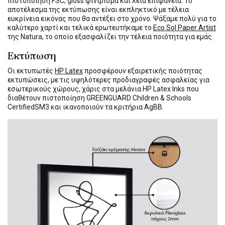
πιστοποίηση FSC, gloss φινίρισμα και λεία επιφάνεια. Το
αποτέλεσμα της εκτύπωσης είναι εκπληκτικό με τέλεια
ευκρίνεια εικόνας που θα αντέξει στο χρόνο. Ψάξαμε πολύ για το
καλύτερο χαρτί και τελικά ερωτευτήκαμε το
Eco Sol Paper Artist
της Natura, το οποίο εξασφαλίζει την τέλεια ποιότητα για εμάς.
Εκτύπωση
Οι εκτυπωτές
HP Latex
προσφέρουν εξαιρετικής ποιότητας
εκτυπώσεις, με τις υψηλότερες προδιαγραφές ασφαλείας για
εσωτερικούς χώρους, χάρις στα μελάνια HP Latex Inks που
διαθέτουν πιστοποίηση GREENGUARD Children & Schools
CertifiedSM3 και ικανοποιούν τα κριτήρια AgBB.