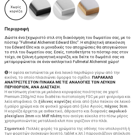
Χωρίς
κορνίζα
Περιγραφή
Δώστε ένα ξεχωριστό στιλ στη διακόσμηση του δωματίου σας, με το
πόστερ "Fullmetal Alchemist Edward Elric". Η επιβλητική απεικόνιση
του Edward Elric και οι μοναδικές του αποχρώσεις θα απογειώσουν
το στιλ του δωματίου σας. Εσείς, τοποθετήστε το πόστερ σας στον
τοίχο, σε ξύλινη ή μαγνητική κορνίζα, και δείτε το δωμάτιό σας να
μεταμορφώνεται σε έναν εκπληκτικό Fullmetal Alchemist χώρο!
Η αφίσα εκτυπώνεται με ένα λευκό περιθώριο γύρω από την
εικόνα, το οποίο πλαισιώνει όμορφα το σχέδιο.
ΠΑΡΑΚΑΛΩ
ΑΝΑΤΡΕΞΤΕ ΣΤΟΝ ΠΙΝΑΚΑ ΜΕ ΤΙΣ ΑΝΑΛΟΓΙΕΣ ΤΩΝ ΛΕΥΚΩΝ
ΠΕΡΙΘΩΡΙΩΝ, ΑΝΑ ΔΙΑΣΤΑΣΗ.
H εκτύπωση γίνεται με μελάνια κορυφαίας ποιότητας σε χαρτί
Premium 230g/m2 που διαθέτει πιστοποίηση FSC με ματ φινίρισμα και
λεία επιφάνεια. Οι
ξύλινες κορνίζες
είναι από ξύλο πεύκου σε λευκό
ή μαύρο χρώμα και σε φυσικό χρώμα από ξύλο Αγιούς,
πάχους 3cm
.
Η κορνίζα έρχεται με ανθεκτικό, άθραυστο και διαφανές
ακρυλικό
plexiglass 2mm
και
Mdf πλάτη
που ανοίγει εύκολα στο πίσω μέρος
χρησιμοποιώντας μεταλλικά κλιπ που γυρίζουν στο πλάι.
Σημαντικό
: Πολλές φορές τα χρώματα της οθόνης του υπολογιστή ή
των φορητών συσκευών (κινητό, tablet κ.λπ.) παρουσιάζουν απόκλιση