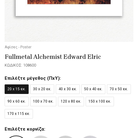
Αφίσες - Poster
Fullmetal Alchemist Edward Elric
ΚΩΔΙΚΟΣ: 108600
Επιλέξτε μέγεθος (ΠxΥ):
20 x 15 εκ.
30 x 20 εκ.
40 x 30 εκ.
50 x 40 εκ.
70 x 50 εκ.
90 x 60 εκ.
100 x 70 εκ.
120 x 80 εκ.
150 x 100 εκ.
170 x 115 εκ.
Επιλέξτε κορνίζα: