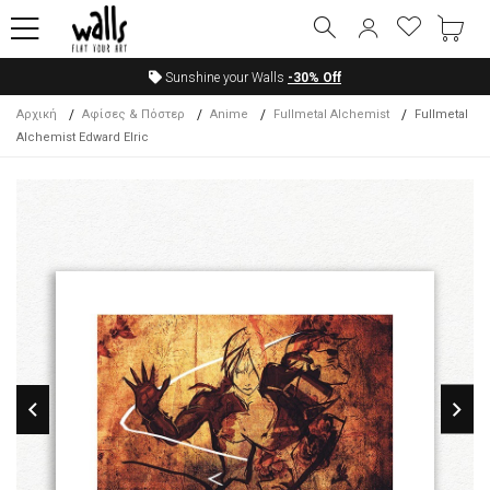
Sunshine your Walls
-30%
Off
Αρχική
Αφίσες & Πόστερ
Anime
Fullmetal Alchemist
Fullmetal
Alchemist Edward Elric