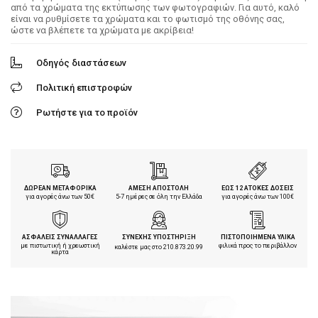
από τα χρώματα της εκτύπωσης των φωτογραφιών. Για αυτό, καλό
είναι να ρυθμίσετε τα χρώματα και το φωτισμό της οθόνης σας,
ώστε να βλέπετε τα χρώματα με ακρίβεια!
Οδηγός διαστάσεων
Πολιτική επιστροφών
Ρωτήστε για το προϊόν
ΔΩΡΕΑΝ ΜΕΤΑΦΟΡΙΚΑ
ΑΜΕΣΗ ΑΠΟΣΤΟΛΗ
ΕΩΣ 12 ΑΤΟΚΕΣ ΔΟΣΕΙΣ
για αγορές άνω των 50€
5-7 ημέρες σε όλη την Ελλάδα
για αγορές άνω των 100€
ΑΣΦΑΛΕΙΣ ΣΥΝΑΛΛΑΓΕΣ
ΣΥΝΕΧΗΣ ΥΠΟΣΤΗΡΙΞΗ
ΠΙΣΤΟΠΟΙΗΜΕΝΑ ΥΛΙΚΑ
με πιστωτική ή χρεωστική
φιλικά προς το περιβάλλον
καλέστε μας στο
210.873.20.99
κάρτα