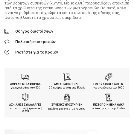
των φορητών συσκευών (κινητό, tablet κ.λπ.) παρουσιάζουν απόκλιση
από τα χρώματα της εκτύπωσης των φωτογραφιών. Για αυτό, καλό
είναι να ρυθμίσετε τα χρώματα και το φωτισμό της οθόνης σας,
ώστε να βλέπετε τα χρώματα με ακρίβεια!
Οδηγός διαστάσεων
Πολιτική επιστροφών
Ρωτήστε για το προϊόν
ΔΩΡΕΑΝ ΜΕΤΑΦΟΡΙΚΑ
ΑΜΕΣΗ ΑΠΟΣΤΟΛΗ
ΕΩΣ 12 ΑΤΟΚΕΣ ΔΟΣΕΙΣ
για αγορές άνω των 50€
5-7 ημέρες σε όλη την Ελλάδα
για αγορές άνω των 100€
ΑΣΦΑΛΕΙΣ ΣΥΝΑΛΛΑΓΕΣ
ΣΥΝΕΧΗΣ ΥΠΟΣΤΗΡΙΞΗ
ΠΙΣΤΟΠΟΙΗΜΕΝΑ ΥΛΙΚΑ
με πιστωτική ή χρεωστική
φιλικά προς το περιβάλλον
καλέστε μας στο
210.873.20.99
κάρτα