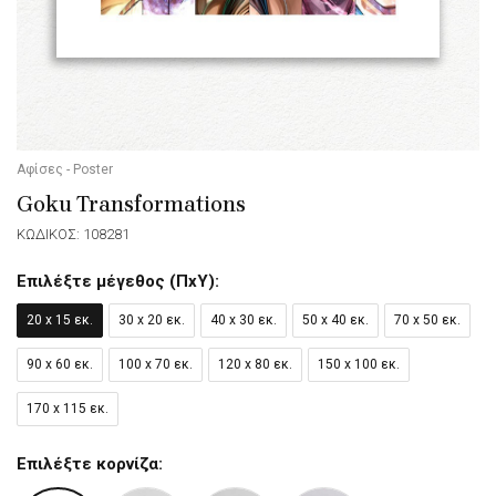
Αφίσες - Poster
Goku Transformations
ΚΩΔΙΚΟΣ: 108281
Επιλέξτε μέγεθος (ΠxΥ):
20 x 15 εκ.
30 x 20 εκ.
40 x 30 εκ.
50 x 40 εκ.
70 x 50 εκ.
90 x 60 εκ.
100 x 70 εκ.
120 x 80 εκ.
150 x 100 εκ.
170 x 115 εκ.
Επιλέξτε κορνίζα: