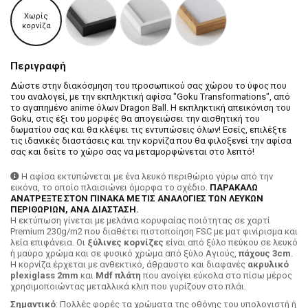
Χωρίς
κορνίζα
Περιγραφή
Δώστε στην διακόσμηση του προσωπικού σας χώρου το ύφος που
του αναλογεί, με την εκπληκτική αφίσα "Goku Transformations", από
το αγαπημένο anime όλων Dragon Ball. Η εκπληκτική απεικόνιση του
Goku, στις έξι του μορφές θα απογειώσει την αισθητική του
δωματίου σας και θα κλέψει τις εντυπώσεις όλων! Εσείς, επιλέξτε
τις ιδανικές διαστάσεις και την κορνίζα που θα φιλοξενεί την αφίσα
σας και δείτε το χώρο σας να μεταμορφώνεται στο λεπτό!
Η αφίσα εκτυπώνεται με ένα λευκό περιθώριο γύρω από την
εικόνα, το οποίο πλαισιώνει όμορφα το σχέδιο.
ΠΑΡΑΚΑΛΩ
ΑΝΑΤΡΕΞΤΕ ΣΤΟΝ ΠΙΝΑΚΑ ΜΕ ΤΙΣ ΑΝΑΛΟΓΙΕΣ ΤΩΝ ΛΕΥΚΩΝ
ΠΕΡΙΘΩΡΙΩΝ, ΑΝΑ ΔΙΑΣΤΑΣΗ.
H εκτύπωση γίνεται με μελάνια κορυφαίας ποιότητας σε χαρτί
Premium 230g/m2 που διαθέτει πιστοποίηση FSC με ματ φινίρισμα και
λεία επιφάνεια. Οι
ξύλινες κορνίζες
είναι από ξύλο πεύκου σε λευκό
ή μαύρο χρώμα και σε φυσικό χρώμα από ξύλο Αγιούς,
πάχους 3cm
.
Η κορνίζα έρχεται με ανθεκτικό, άθραυστο και διαφανές
ακρυλικό
plexiglass 2mm
και
Mdf πλάτη
που ανοίγει εύκολα στο πίσω μέρος
χρησιμοποιώντας μεταλλικά κλιπ που γυρίζουν στο πλάι.
Σημαντικό
: Πολλές φορές τα χρώματα της οθόνης του υπολογιστή ή