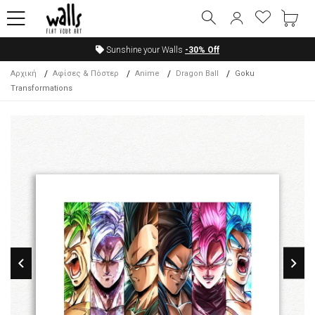
Sunshine your Walls
-30%
Off
Αρχική
Αφίσες & Πόστερ
Anime
Dragon Ball
Goku
Transformations