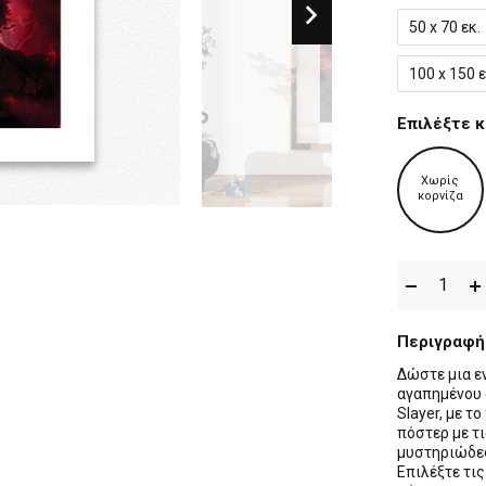
50 x 70 εκ.
100 x 150 ε
Επιλέξτε κ
Χωρίς
κορνίζα
Περιγραφή
Δώστε μια ε
αγαπημένου 
Slayer, με τ
πόστερ με τ
μυστηριώδες
Επιλέξτε τις