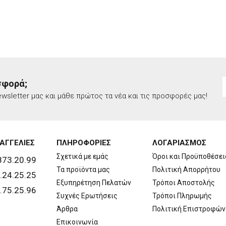
σφορά;
wsletter μας και μάθε πρώτος τα νέα και τις προσφορές μας!
ΑΓΓΕΛΙΕΣ
ΠΛΗΡΟΦΟΡΙΕΣ
ΛΟΓΑΡΙΑΣΜΟΣ
Σχετικά με εμάς
Όροι και Προϋποθέσει
873.20.99
Τα προϊόντα μας
Πολιτική Απορρήτου
.24.25.25
Εξυπηρέτηση Πελατών
Τρόποι Αποστολής
.75.25.96
Συχνές Ερωτήσεις
Τρόποι Πληρωμής
Άρθρα
Πολιτική Επιστροφών
Επικοινωνία