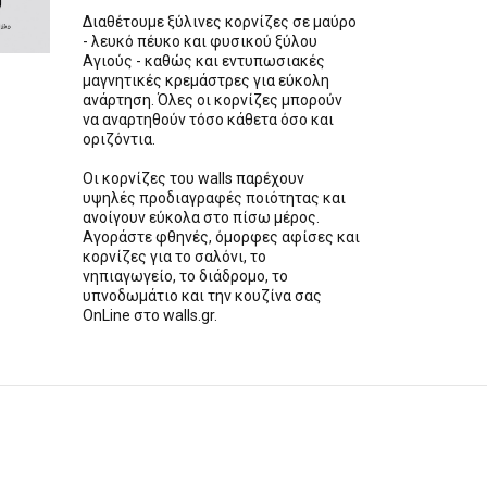
Διαθέτουμε ξύλινες κορνίζες σε μαύρο
- λευκό πέυκο και φυσικού ξύλου
Αγιούς - καθώς και εντυπωσιακές
μαγνητικές κρεμάστρες για εύκολη
ανάρτηση. Όλες οι κορνίζες μπορούν
να αναρτηθούν τόσο κάθετα όσο και
οριζόντια.
Οι κορνίζες του walls παρέχουν
υψηλές προδιαγραφές ποιότητας και
ανοίγουν εύκολα στο πίσω μέρος.
Αγοράστε φθηνές, όμορφες αφίσες και
κορνίζες για το σαλόνι, το
νηπιαγωγείο, το διάδρομο, το
υπνοδωμάτιο και την κουζίνα σας
OnLine στο walls.gr.