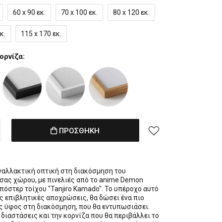
60 x 90 εκ.
70 x 100 εκ.
80 x 120 εκ.
κ.
115 x 170 εκ.
ορνίζα:
ΠΡΟΣΘΗΚΗ
ναλλακτική οπτική στη διακόσμηση του
σας χώρου, με πινελιές από το anime Demon
ο πόστερ τοίχου "Tanjiro Kamado". Το υπέροχο αυτό
ις επιβλητικές αποχρώσεις, θα δώσει ένα πιο
 ύφος στη διακόσμηση, που θα εντυπωσιάσει.
 διαστάσεις και την κορνίζα που θα περιβάλλει το