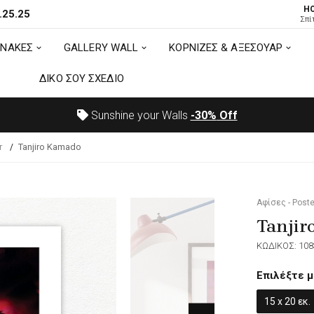
H
.25.25
ΙΝΑΚΕΣ
GALLERY WALL
ΚΟΡΝΙΖΕΣ & ΑΞΕΣΟΥΑΡ
Σπί
ΙΝΑΚΕΣ
GALLERY WALL
ΚΟΡΝΙΖΕΣ & ΑΞΕΣΟΥΑΡ
ΔΙΚΟ ΣΟΥ ΣΧΕΔΙΟ
ΔΙΚΟ ΣΟΥ ΣΧΕΔΙΟ
Sunshine your Walls
-30%
Off
r
Tanjiro Kamado
Αφίσες - Poste
Tanjir
ΚΩΔΙΚΟΣ: 108
Επιλέξτε μ
15 x 20 εκ.