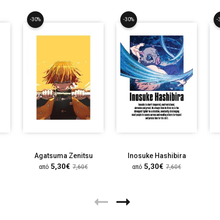
-30%
-30%
-
Agatsuma Zenitsu
Inosuke Hashibira
5,30€
5,30€
από
7,60€
από
7,60€