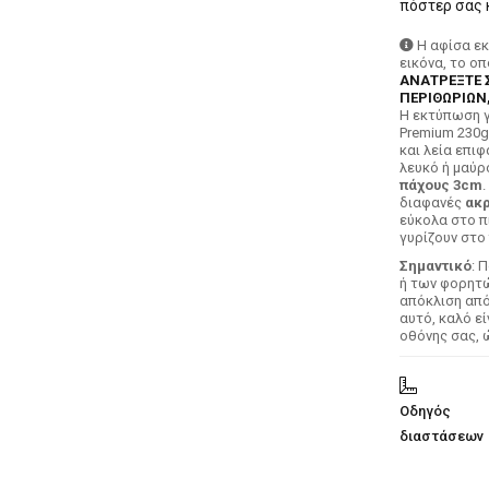
πόστερ σας 
Η αφίσα ε
εικόνα, το ο
ΑΝΑΤΡΕΞΤΕ 
ΠΕΡΙΘΩΡΙΩΝ,
H εκτύπωση γ
Premium 230g
και λεία επιφ
λευκό ή μαύρ
πάχους 3cm
.
διαφανές
ακρ
εύκολα στο π
γυρίζουν στο 
Σημαντικό
: 
ή των φορητών
απόκλιση απ
αυτό, καλό ε
οθόνης σας, 
Οδηγός
διαστάσεων