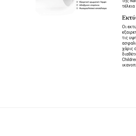
της Na
τέλεια
Εκτ
Οι εκ
εξαιρε
τις υψ
ασφαλε
χάρις 
διαθέ
Childre
ικανοπ