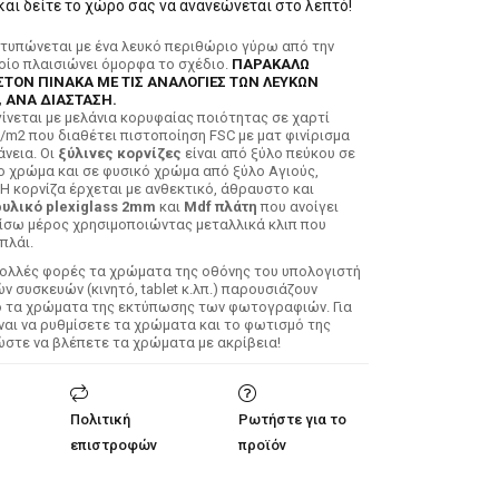
και δείτε το χώρο σας να ανανεώνεται στο λεπτό!
κτυπώνεται με ένα λευκό περιθώριο γύρω από την
ποίο πλαισιώνει όμορφα το σχέδιο.
ΠΑΡΑΚΑΛΩ
ΣΤΟΝ ΠΙΝΑΚΑ ΜΕ ΤΙΣ ΑΝΑΛΟΓΙΕΣ ΤΩΝ ΛΕΥΚΩΝ
 ΑΝΑ ΔΙΑΣΤΑΣΗ.
ίνεται με μελάνια κορυφαίας ποιότητας σε χαρτί
/m2 που διαθέτει πιστοποίηση FSC με ματ φινίρισμα
άνεια. Οι
ξύλινες κορνίζες
είναι από ξύλο πεύκου σε
ο χρώμα και σε φυσικό χρώμα από ξύλο Αγιούς,
 Η κορνίζα έρχεται με ανθεκτικό, άθραυστο και
υλικό plexiglass 2mm
και
Mdf πλάτη
που ανοίγει
ίσω μέρος χρησιμοποιώντας μεταλλικά κλιπ που
πλάι.
Πολλές φορές τα χρώματα της οθόνης του υπολογιστή
 συσκευών (κινητό, tablet κ.λπ.) παρουσιάζουν
ό τα χρώματα της εκτύπωσης των φωτογραφιών. Για
ίναι να ρυθμίσετε τα χρώματα και το φωτισμό της
ώστε να βλέπετε τα χρώματα με ακρίβεια!
Πολιτική
Ρωτήστε για το
επιστροφών
προϊόν