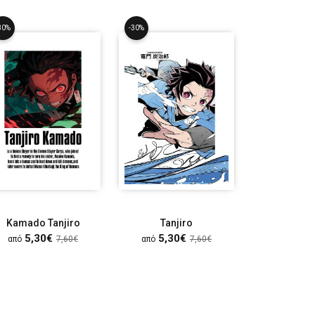
30%
-30%
-30%
Kamado Tanjiro
Tanjiro
Hash
5,30€
5,30€
5,30
από
7,60€
από
7,60€
από