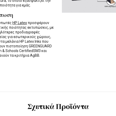
tura, το οποίο εξασφαλίζει την
 ποιότητα για εμάς.
ύπωση
τυπωτές
HP Latex
προσφέρουν
τικής ποιότητας εκτυπώσεις, με
ηλότερες προδιαγραφές
ίας για εσωτερικούς χώρους,
στα μελάνια HP Latex Inks που
τουν πιστοποίηση GREENGUARD
n & Schools CertifiedSM3 και
οιούν τα κριτήρια AgBB.
Σχετικά Προϊόντα