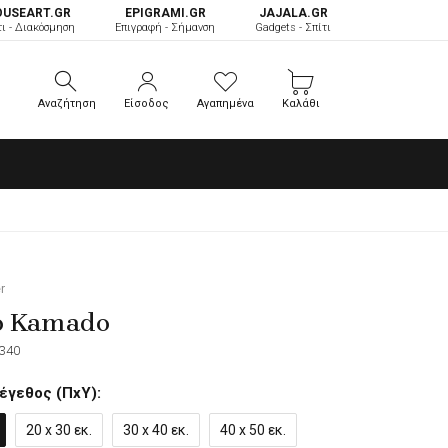
OUSEART.GR
ΕPIGRAMI.GR
JAJALA.GR
τι - Διακόσμηση
Επιγραφή - Σήμανση
Gadgets - Σπίτι
Αναζήτηση
Είσοδος
Αγαπημένα
Καλάθι
Αναζήτηση
Είσοδος
Αγαπημένα
Καλάθι
r
o Kamado
340
έγεθος (ΠxΥ):
20 x 30 εκ.
30 x 40 εκ.
40 x 50 εκ.