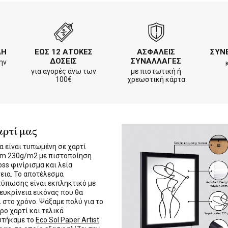
ΛΗ
ΕΩΣ 12 ΑΤΟΚΕΣ
ΑΣΦΑΛΕΙΣ
ΣΥΝ
ΔΟΣΕΙΣ
ΣΥΝΑΛΛΑΓΕΣ
ην
για αγορές άνω των
με πιστωτική ή
100€
χρεωστική κάρτα
αρτί μας
α είναι τυπωμένη σε χαρτί
m 230g/m2 με πιστοποίηση
oss φινίρισμα και λεία
εια. Το αποτέλεσμα
τύπωσης είναι εκπληκτικό με
 ευκρίνεια εικόνας που θα
ι στο χρόνο. Ψάξαμε πολύ για το
ρο χαρτί και τελικά
υτήκαμε το
Eco Sol Paper Artist