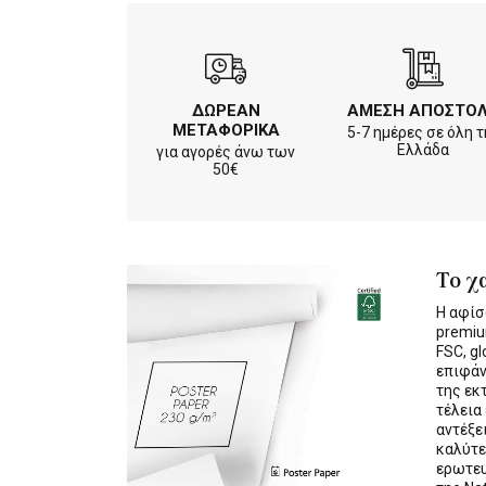
ΔΩΡΕΑΝ
ΑΜΕΣΗ ΑΠΟΣΤΟ
ΜΕΤΑΦΟΡΙΚΑ
5-7 ημέρες σε όλη τ
Ελλάδα
για αγορές άνω των
50€
Το χ
Η αφίσ
premiu
FSC, gl
επιφάν
της εκ
τέλεια
αντέξε
καλύτε
ερωτε