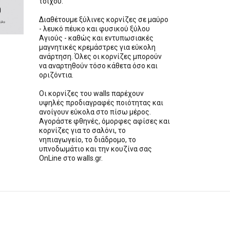
τοίχου.
Διαθέτουμε ξύλινες κορνίζες σε μαύρο
- λευκό πέυκο και φυσικού ξύλου
Αγιούς - καθώς και εντυπωσιακές
μαγνητικές κρεμάστρες για εύκολη
ανάρτηση. Όλες οι κορνίζες μπορούν
να αναρτηθούν τόσο κάθετα όσο και
οριζόντια.
Οι κορνίζες του walls παρέχουν
υψηλές προδιαγραφές ποιότητας και
ανοίγουν εύκολα στο πίσω μέρος.
Αγοράστε φθηνές, όμορφες αφίσες και
κορνίζες για το σαλόνι, το
νηπιαγωγείο, το διάδρομο, το
υπνοδωμάτιο και την κουζίνα σας
OnLine στο walls.gr.