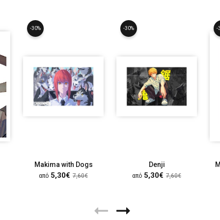
-30%
-30%
-
Makima with Dogs
Denji
M
5,30€
5,30€
από
7,60€
από
7,60€