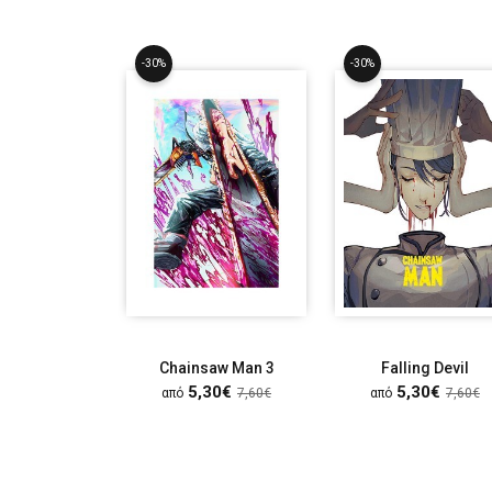
-30%
-30%
Chainsaw Man 3
Falling Devil
5,30€
5,30€
από
7,60€
από
7,60€