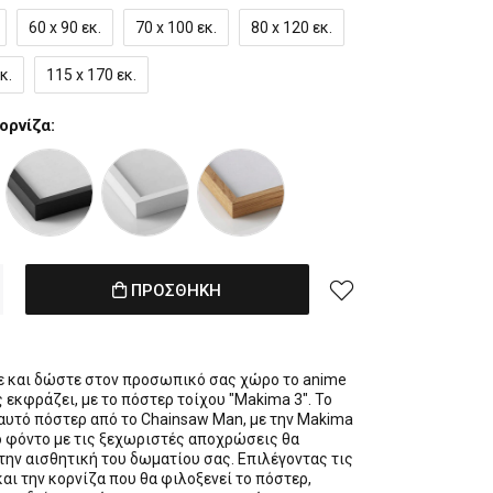
60 x 90 εκ.
70 x 100 εκ.
80 x 120 εκ.
κ.
115 x 170 εκ.
ορνίζα:
ΠΡΟΣΘΗΚΗ
 και δώστε στον προσωπικό σας χώρο το anime
 εκφράζει, με το πόστερ τοίχου "Makima 3". Το
αυτό πόστερ από το Chainsaw Man, με την Makima
 φόντο με τις ξεχωριστές αποχρώσεις θα
την αισθητική του δωματίου σας. Επιλέγοντας τις
αι την κορνίζα που θα φιλοξενεί το πόστερ,