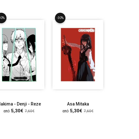
30%
-30%
-30%
akima - Denji - Reze
Asa Mitaka
Chainsa
5,30€
5,30€
7,10
από
7,60€
από
7,60€
από