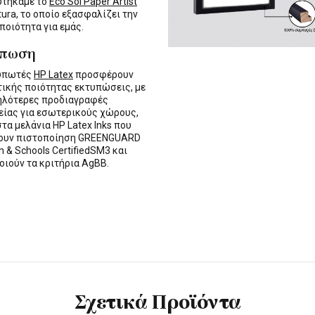
υτήκαμε το
Eco Sol Paper Artist
tura, το οποίο εξασφαλίζει την
 ποιότητα για εμάς.
ύπωση
τυπωτές
HP Latex
προσφέρουν
τικής ποιότητας εκτυπώσεις, με
ηλότερες προδιαγραφές
ίας για εσωτερικούς χώρους,
στα μελάνια HP Latex Inks που
τουν πιστοποίηση GREENGUARD
n & Schools CertifiedSM3 και
οιούν τα κριτήρια AgBB.
Σχετικά Προϊόντα