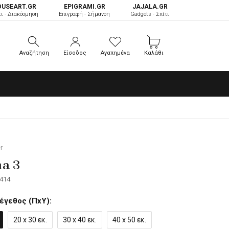
OUSEART.GR
ΕPIGRAMI.GR
JAJALA.GR
τι - Διακόσμηση
Επιγραφή - Σήμανση
Gadgets - Σπίτι
Αναζήτηση
Είσοδος
Αγαπημένα
Καλάθι
Αναζήτηση
Είσοδος
Αγαπημένα
Καλάθι
r
a 3
414
έγεθος (ΠxΥ):
20 x 30 εκ.
30 x 40 εκ.
40 x 50 εκ.