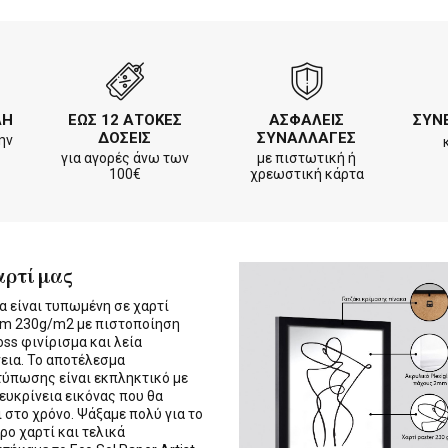
ΛΗ
ΕΩΣ 12 ΑΤΟΚΕΣ
ΑΣΦΑΛΕΙΣ
ΣΥΝ
ΔΟΣΕΙΣ
ΣΥΝΑΛΛΑΓΕΣ
ην
για αγορές άνω των
με πιστωτική ή
100€
χρεωστική κάρτα
αρτί μας
α είναι τυπωμένη σε χαρτί
m 230g/m2 με πιστοποίηση
oss φινίρισμα και λεία
εια. Το αποτέλεσμα
τύπωσης είναι εκπληκτικό με
 ευκρίνεια εικόνας που θα
ι στο χρόνο. Ψάξαμε πολύ για το
ρο χαρτί και τελικά