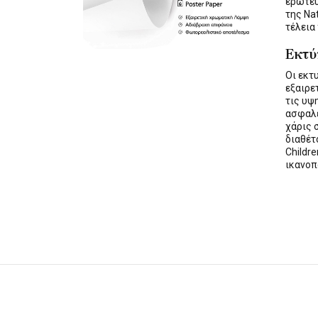
ερωτε
της Na
τέλεια
Εκτ
Οι εκ
εξαιρε
τις υψ
ασφαλε
χάρις 
διαθέ
Childre
ικανοπ