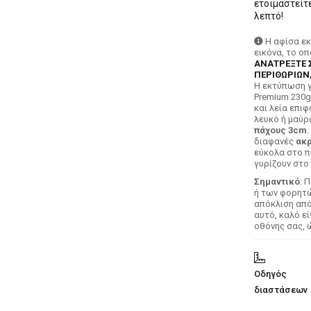
ετοιμαστείτ
λεπτό!
Η αφίσα ε
εικόνα, το ο
ΑΝΑΤΡΕΞΤΕ 
ΠΕΡΙΘΩΡΙΩΝ,
H εκτύπωση γ
Premium 230g
και λεία επιφ
λευκό ή μαύρ
πάχους 3cm
.
διαφανές
ακρ
εύκολα στο π
γυρίζουν στο 
Σημαντικό
: 
ή των φορητών
απόκλιση απ
αυτό, καλό ε
οθόνης σας, 
Οδηγός
διαστάσεων