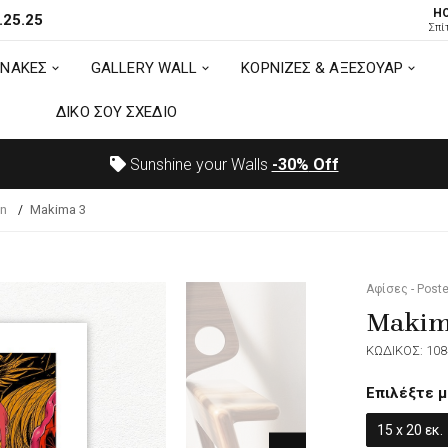
H
.25.25
ΙΝΑΚΕΣ
GALLERY WALL
ΚΟΡΝΙΖΕΣ & ΑΞΕΣΟΥΑΡ
Σπί
ΙΝΑΚΕΣ
GALLERY WALL
ΚΟΡΝΙΖΕΣ & ΑΞΕΣΟΥΑΡ
ΔΙΚΟ ΣΟΥ ΣΧΕΔΙΟ
ΔΙΚΟ ΣΟΥ ΣΧΕΔΙΟ
Sunshine your Walls
-30%
Off
n
Makima 3
Αφίσες - Poste
Makim
ΚΩΔΙΚΟΣ: 108
Επιλέξτε μ
15 x 20 εκ.