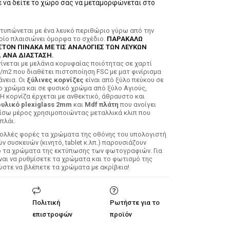
ε να δείτε το χώρο σας να μεταμορφώνεται στο
κτυπώνεται με ένα λευκό περιθώριο γύρω από την
ποίο πλαισιώνει όμορφα το σχέδιο.
ΠΑΡΑΚΑΛΩ
ΣΤΟΝ ΠΙΝΑΚΑ ΜΕ ΤΙΣ ΑΝΑΛΟΓΙΕΣ ΤΩΝ ΛΕΥΚΩΝ
 ΑΝΑ ΔΙΑΣΤΑΣΗ.
ίνεται με μελάνια κορυφαίας ποιότητας σε χαρτί
/m2 που διαθέτει πιστοποίηση FSC με ματ φινίρισμα
άνεια. Οι
ξύλινες κορνίζες
είναι από ξύλο πεύκου σε
ο χρώμα και σε φυσικό χρώμα από ξύλο Αγιούς,
 Η κορνίζα έρχεται με ανθεκτικό, άθραυστο και
υλικό plexiglass 2mm
και
Mdf πλάτη
που ανοίγει
ίσω μέρος χρησιμοποιώντας μεταλλικά κλιπ που
πλάι.
Πολλές φορές τα χρώματα της οθόνης του υπολογιστή
 συσκευών (κινητό, tablet κ.λπ.) παρουσιάζουν
ό τα χρώματα της εκτύπωσης των φωτογραφιών. Για
ίναι να ρυθμίσετε τα χρώματα και το φωτισμό της
ώστε να βλέπετε τα χρώματα με ακρίβεια!
Πολιτική
Ρωτήστε για το
επιστροφών
προϊόν