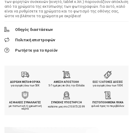
των φορητών συσκευών (κινητό, tablet κ.λπ.) παρουσιάζουν απόκλιση
από τα χρώματα της εκτύπωσης των φωτογραφιών. Για αυτό, καλό
είναι να ρυθμίσετε τα χρώματα και το φωτισμό της οθόνης σας,
ώστε να βλέπετε τα χρώματα με ακρίβεια!
Οδηγός διαστάσεων
Πολιτική επιστροφών
Ρωτήστε για το προϊόν
ΔΩΡΕΑΝ ΜΕΤΑΦΟΡΙΚΑ
ΑΜΕΣΗ ΑΠΟΣΤΟΛΗ
ΕΩΣ 12 ΑΤΟΚΕΣ ΔΟΣΕΙΣ
για αγορές άνω των 50€
5-7 ημέρες σε όλη την Ελλάδα
για αγορές άνω των 100€
ΑΣΦΑΛΕΙΣ ΣΥΝΑΛΛΑΓΕΣ
ΣΥΝΕΧΗΣ ΥΠΟΣΤΗΡΙΞΗ
ΠΙΣΤΟΠΟΙΗΜΕΝΑ ΥΛΙΚΑ
με πιστωτική ή χρεωστική
φιλικά προς το περιβάλλον
καλέστε μας στο
210.873.20.99
κάρτα