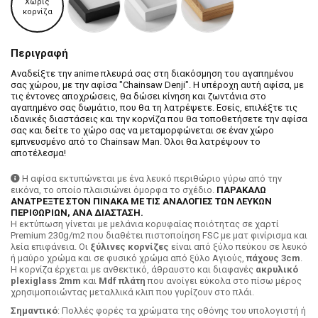
Χωρίς
κορνίζα
Περιγραφή
Αναδείξτε την anime πλευρά σας στη διακόσμηση του αγαπημένου
σας χώρου, με την αφίσα "Chainsaw Denji". Η υπέροχη αυτή αφίσα, με
τις έντονες αποχρώσεις, θα δώσει κίνηση και ζωντάνια στο
αγαπημένο σας δωμάτιο, που θα τη λατρέψετε. Εσείς, επιλέξτε τις
ιδανικές διαστάσεις και την κορνίζα που θα τοποθετήσετε την αφίσα
σας και δείτε το χώρο σας να μεταμορφώνεται σε έναν χώρο
εμπνευσμένο από το Chainsaw Man. Όλοι θα λατρέψουν το
αποτέλεσμα!
Η αφίσα εκτυπώνεται με ένα λευκό περιθώριο γύρω από την
εικόνα, το οποίο πλαισιώνει όμορφα το σχέδιο.
ΠΑΡΑΚΑΛΩ
ΑΝΑΤΡΕΞΤΕ ΣΤΟΝ ΠΙΝΑΚΑ ΜΕ ΤΙΣ ΑΝΑΛΟΓΙΕΣ ΤΩΝ ΛΕΥΚΩΝ
ΠΕΡΙΘΩΡΙΩΝ, ΑΝΑ ΔΙΑΣΤΑΣΗ.
H εκτύπωση γίνεται με μελάνια κορυφαίας ποιότητας σε χαρτί
Premium 230g/m2 που διαθέτει πιστοποίηση FSC με ματ φινίρισμα και
λεία επιφάνεια. Οι
ξύλινες κορνίζες
είναι από ξύλο πεύκου σε λευκό
ή μαύρο χρώμα και σε φυσικό χρώμα από ξύλο Αγιούς,
πάχους 3cm
.
Η κορνίζα έρχεται με ανθεκτικό, άθραυστο και διαφανές
ακρυλικό
plexiglass 2mm
και
Mdf πλάτη
που ανοίγει εύκολα στο πίσω μέρος
χρησιμοποιώντας μεταλλικά κλιπ που γυρίζουν στο πλάι.
Σημαντικό
: Πολλές φορές τα χρώματα της οθόνης του υπολογιστή ή