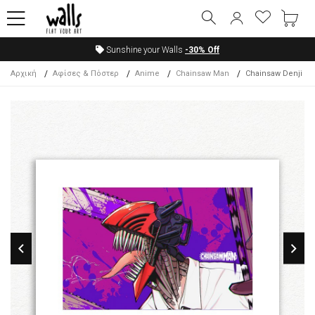
Sunshine your Walls
-30%
Off
Αρχική
Αφίσες & Πόστερ
Anime
Chainsaw Man
Chainsaw Denji