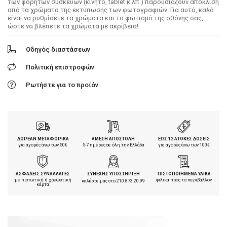
των φορητών συσκευών (κινητό, tablet κ.λπ.) παρουσιάζουν απόκλιση
από τα χρώματα της εκτύπωσης των φωτογραφιών. Για αυτό, καλό
είναι να ρυθμίσετε τα χρώματα και το φωτισμό της οθόνης σας,
ώστε να βλέπετε τα χρώματα με ακρίβεια!
Οδηγός διαστάσεων
Πολιτική επιστροφών
Ρωτήστε για το προϊόν
ΔΩΡΕΑΝ ΜΕΤΑΦΟΡΙΚΑ
ΑΜΕΣΗ ΑΠΟΣΤΟΛΗ
ΕΩΣ 12 ΑΤΟΚΕΣ ΔΟΣΕΙΣ
για αγορές άνω των 50€
5-7 ημέρες σε όλη την Ελλάδα
για αγορές άνω των 100€
ΑΣΦΑΛΕΙΣ ΣΥΝΑΛΛΑΓΕΣ
ΣΥΝΕΧΗΣ ΥΠΟΣΤΗΡΙΞΗ
ΠΙΣΤΟΠΟΙΗΜΕΝΑ ΥΛΙΚΑ
με πιστωτική ή χρεωστική
φιλικά προς το περιβάλλον
καλέστε μας στο
210.873.20.99
κάρτα