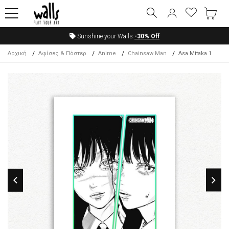
Sunshine your Walls
-30%
Off
Αρχική
Αφίσες & Πόστερ
Anime
Chainsaw Man
Asa Mitaka 1