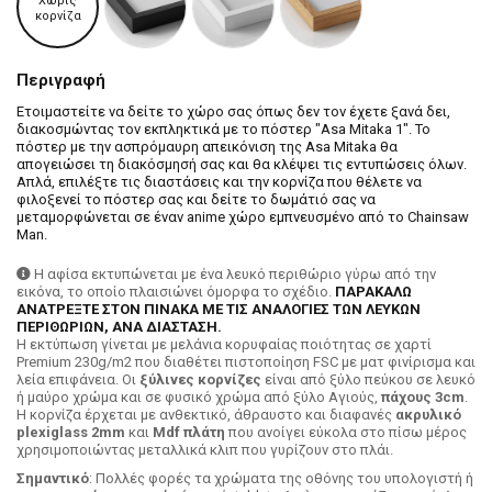
Χωρίς
κορνίζα
Περιγραφή
Ετοιμαστείτε να δείτε το χώρο σας όπως δεν τον έχετε ξανά δει,
διακοσμώντας τον εκπληκτικά με το πόστερ "Asa Mitaka 1". Το
πόστερ με την ασπρόμαυρη απεικόνιση της Asa Mitaka θα
απογειώσει τη διακόσμησή σας και θα κλέψει τις εντυπώσεις όλων.
Απλά, επιλέξτε τις διαστάσεις και την κορνίζα που θέλετε να
φιλοξενεί το πόστερ σας και δείτε το δωμάτιό σας να
μεταμορφώνεται σε έναν anime χώρο εμπνευσμένο από το Chainsaw
Man.
Η αφίσα εκτυπώνεται με ένα λευκό περιθώριο γύρω από την
εικόνα, το οποίο πλαισιώνει όμορφα το σχέδιο.
ΠΑΡΑΚΑΛΩ
ΑΝΑΤΡΕΞΤΕ ΣΤΟΝ ΠΙΝΑΚΑ ΜΕ ΤΙΣ ΑΝΑΛΟΓΙΕΣ ΤΩΝ ΛΕΥΚΩΝ
ΠΕΡΙΘΩΡΙΩΝ, ΑΝΑ ΔΙΑΣΤΑΣΗ.
H εκτύπωση γίνεται με μελάνια κορυφαίας ποιότητας σε χαρτί
Premium 230g/m2 που διαθέτει πιστοποίηση FSC με ματ φινίρισμα και
λεία επιφάνεια. Οι
ξύλινες κορνίζες
είναι από ξύλο πεύκου σε λευκό
ή μαύρο χρώμα και σε φυσικό χρώμα από ξύλο Αγιούς,
πάχους 3cm
.
Η κορνίζα έρχεται με ανθεκτικό, άθραυστο και διαφανές
ακρυλικό
plexiglass 2mm
και
Mdf πλάτη
που ανοίγει εύκολα στο πίσω μέρος
χρησιμοποιώντας μεταλλικά κλιπ που γυρίζουν στο πλάι.
Σημαντικό
: Πολλές φορές τα χρώματα της οθόνης του υπολογιστή ή